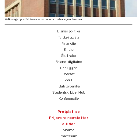
Volkswagen pred 50 tisuća novih otkaza i zatvaranjem tvornica
Biznis i politika
Tvrtke i tržišta
Financije
Kripto
Što i kako
Zeleno i digitalno
Unplugged
Podcast
Lider BI
Klub izvoznika
Studentski Lider klub
Konferencije
Pretplati se
Prijava na newsletter
e-lider
o nama
impressum