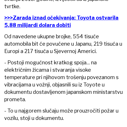
tvrtke.
>>>Zarada iznad očekivanja: Toyota ostvarila
5,88 milijardi dolara dobiti
Od navedene ukupne brojke, 554 tisuće
automobila bit će povučene u Japanu, 219 tisuća u
Europi a 217 tisuća u Sjevernoj Americi.
- Postoji mogućnost kratkog spoja... na
električnim žicama i stvaranja visoke
temperature pri njihovom trošenju povezanom s
vibracijama u vožnji, objasnili su iz Toyote u
dokumentu dostavljenom japanskom ministarstvu
prometa.
- To u najgorem slučaju može prouzročiti požar u
vozilu, stoji u dokumentu.