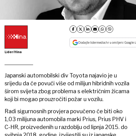
Dodajte lidermedia.hr u omiljeni Google i
Lider/Hina
Japanski automobilski div Toyota najavio je u
srijedu da će povući više od milijun hibridnih vozila
širom svijeta zbog problema s električnim žicama
koji bi mogao prouzročiti požar u vozilu.
Radi sigurnosnih provjera povučeno će biti oko
1,03 milijuna automobila marki Prius, Prius PHV i
C-HR, proizvedenih u razdoblju od lipnja 2015. do
svibnja 2018. godine, izvijestili su iz japanske