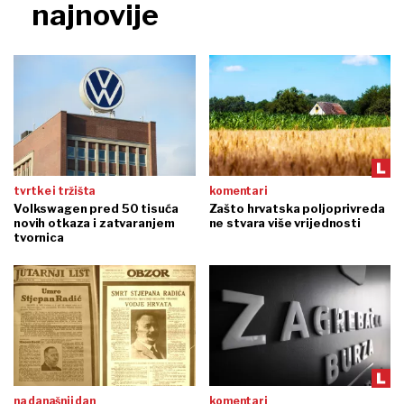
najnovije
tvrtke i tržišta
komentari
Volkswagen pred 50 tisuća
Zašto hrvatska poljoprivreda
novih otkaza i zatvaranjem
ne stvara više vrijednosti
tvornica
na današnji dan
komentari