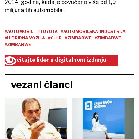
2014. godine, kada je povučeno više od 1,9
milijuna tih automobila.
#AUTOMOBILI
#TOYOTA
#AUTOMOBILSKA-INDUSTRIJA
#HIBRIDNA VOZILA
#C-HR
#ZIMBABWE
#ZIMBABWE
#ZIMBABWE
čitajte lider u digitalnom izdanju
vezani članci