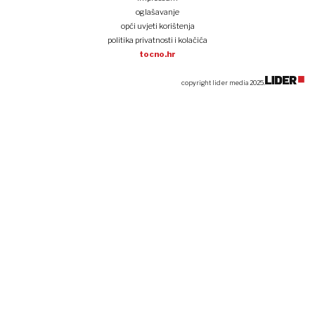
oglašavanje
opći uvjeti korištenja
politika privatnosti i kolačića
tocno.hr
copyright lider media 2025.