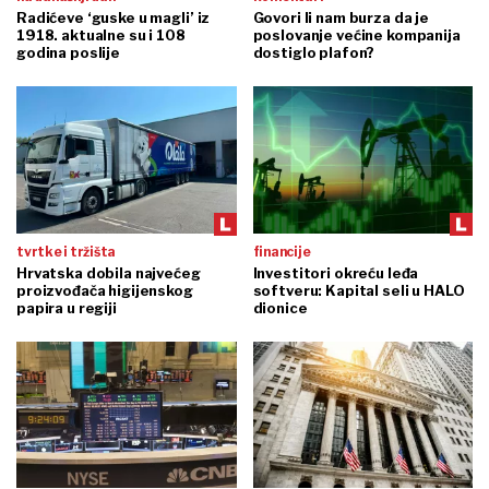
Radićeve ‘guske u magli’ iz
Govori li nam burza da je
1918. aktualne su i 108
poslovanje većine kompanija
godina poslije
dostiglo plafon?
tvrtke i tržišta
financije
Hrvatska dobila najvećeg
Investitori okreću leđa
proizvođača higijenskog
softveru: Kapital seli u HALO
papira u regiji
dionice