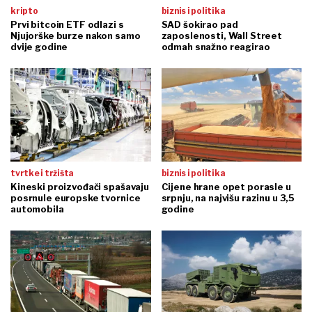
kripto
biznis i politika
Prvi bitcoin ETF odlazi s
SAD šokirao pad
Njujorške burze nakon samo
zaposlenosti, Wall Street
dvije godine
odmah snažno reagirao
tvrtke i tržišta
biznis i politika
Kineski proizvođači spašavaju
Cijene hrane opet porasle u
posrnule europske tvornice
srpnju, na najvišu razinu u 3,5
automobila
godine