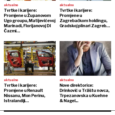
aktualno
aktualno
Tvrtke i karijere:
Tvrtke i karijere:
Promjene u Županovom
Promjene u
Ugo groupu, Matijevićevoj
Zagrebačkom holdingu,
Marinadi, Florijanovoj DI
Gradskoj plinari Zagreb…
Čazmi…
aktualno
aktualno
Tvrtke i karijere:
Nove direktorice:
Promjene u Renault
Drinković u Tržištu novca,
Nissanu, Mon Perinu,
Trpezanovska u Kuehne
Istralandiji…
& Nagel...