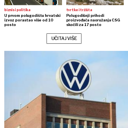
biznis i politika
tvrtke i tržišta
U prvom polugodištu hrvatski
Polugodišnji prihodi
izvoz porastao više od 10
proizvođača naoružanja CSG
posto
skočili za 17 posto
UČITAJ VIŠE