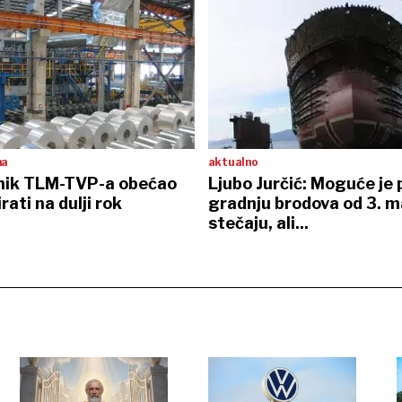
na
aktualno
snik TLM-TVP-a obećao
Ljubo Jurčić: Moguće je 
rati na dulji rok
gradnju brodova od 3. m
stečaju, ali...