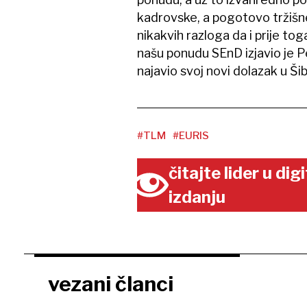
kadrovske, a pogotovo tržišne
nikakvih razloga da i prije to
našu ponudu SEnD izjavio je Pe
najavio svoj novi dolazak u Šib
#TLM
#EURIS
čitajte lider u di
izdanju
vezani članci