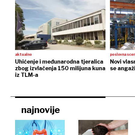
aktualno
poslovna sce
Uhićenje i međunarodna tjeralica
Novi vla
zbog izvlačenja 150 milijuna kuna
se angaži
iz TLM-a
najnovije