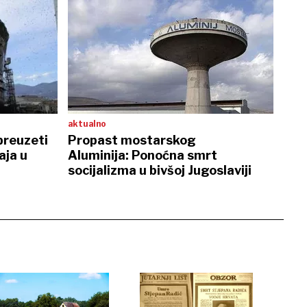
aktualno
preuzeti
Propast mostarskog
aja u
Aluminija: Ponoćna smrt
socijalizma u bivšoj Jugoslaviji