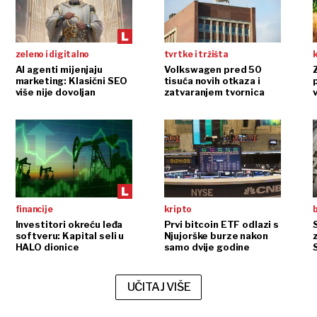
zeleno i digitalno
tvrtke i tržišta
AI agenti mijenjaju
Volkswagen pred 50
marketing: Klasični SEO
tisuća novih otkaza i
više nije dovoljan
zatvaranjem tvornica
v
financije
kripto
b
Investitori okreću leđa
Prvi bitcoin ETF odlazi s
softveru: Kapital seli u
Njujorške burze nakon
HALO dionice
samo dvije godine
UČITAJ VIŠE