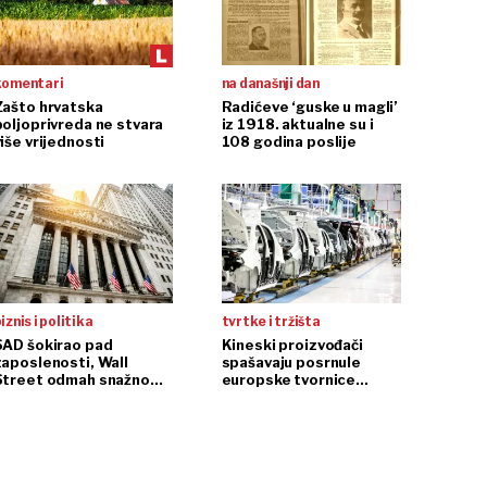
komentari
na današnji dan
Zašto hrvatska
Radićeve ‘guske u magli’
poljoprivreda ne stvara
iz 1918. aktualne su i
iše vrijednosti
108 godina poslije
iznis i politika
tvrtke i tržišta
SAD šokirao pad
Kineski proizvođači
zaposlenosti, Wall
spašavaju posrnule
Street odmah snažno
europske tvornice
reagirao
automobila