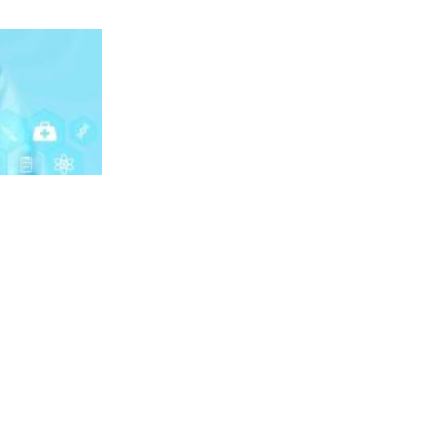
Umjetna inteligencija mijenja gastroenterologiju i endoskopiju