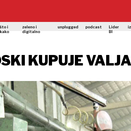
što i
zeleno i
unplugged
podcast
Lider
i
kako
digitalno
BI
SKI KUPUJE VALJ