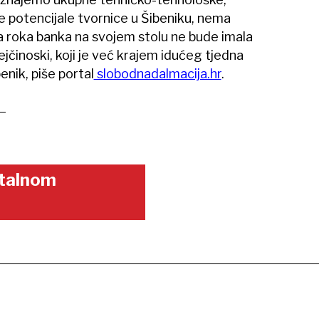
 potencijale tvornice u Šibeniku, nema
ga roka banka na svojem stolu ne bude imala
jčinoski, koji je već krajem idućeg tjedna
enik, piše portal
slobodnadalmacija.hr
.
gitalnom