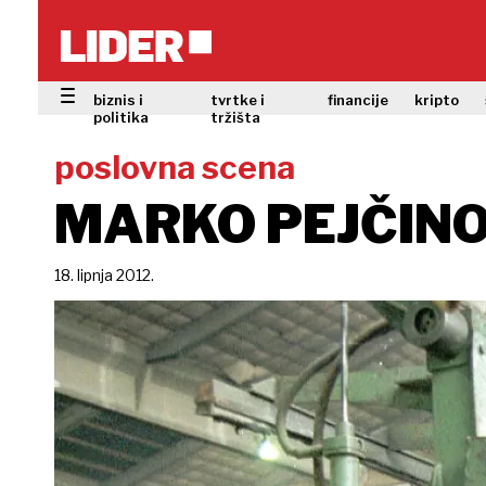
biznis i
tvrtke i
financije
kripto
politika
tržišta
poslovna scena
MARKO PEJČINO
18. lipnja 2012.