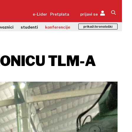
e-Lider
Pretplata
prijavi se
prikaži kronološki
zvoznici
studenti
konferencije
AONICU TLM-A