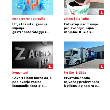
menadžersko zdravlje
zeleno i digitalno
Umjetna inteligencija
Potražnja nadmašuje
mijenja
proizvodnju: Tajna
gastroenterologiju i
uspjeha OPG-a s
endoskopiju
glistama
komentari
tvrtke i tržišta
Govori li nam burza da je
Hrvatska dobila
poslovanje većine
najvećeg proizvođača
kompanija dostiglo
higijenskog papira u
plafon?
regiji