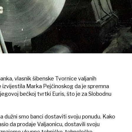
anka, vlasnik šibenske Tvornice valjanih
e izvijestila Marka Pejčinoskog da je spremna
jegovoj bečkoj tvrtki Euris, što je za Slobodnu
a dužni smo banci dostaviti svoju ponudu. Kako
asio da prodaje Valjaonicu, dostavili svoju
oznajemo ukupne tehničko-tehnološke,