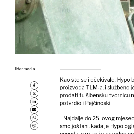
lider.media
Kao što se i očekivalo, Hypo b
proizvoda TLM-a, i službeno j
prodati tu šibensku tvornicu n
potvrdio i Pejčinoski.
- Najdalje do 25. ovog mjesec
smo još lani, kada je Hypo ogl
ponudu, a uz to izvanredno p