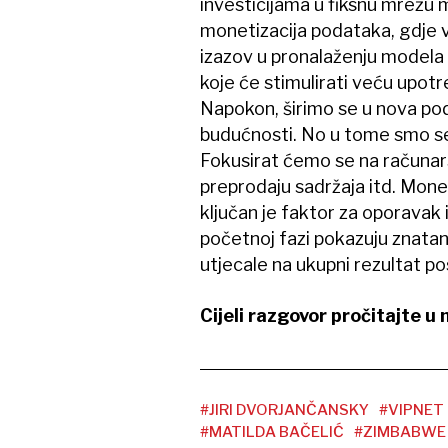
investicijama u fiksnu mrežu 
monetizacija podataka, gdje vi
izazov u pronalaženju modela k
koje će stimulirati veću upo
Napokon, širimo se u nova pod
budućnosti. No u tome smo sele
Fokusirat ćemo se na računars
preprodaju sadržaja itd. Mone
ključan je faktor za oporavak 
početnoj fazi pokazuju znatan r
utjecale na ukupni rezultat po
Cijeli razgovor pročitajte u
#JIRI DVORJANČANSKY
#VIPNET
#MATILDA BAČELIĆ
#ZIMBABWE