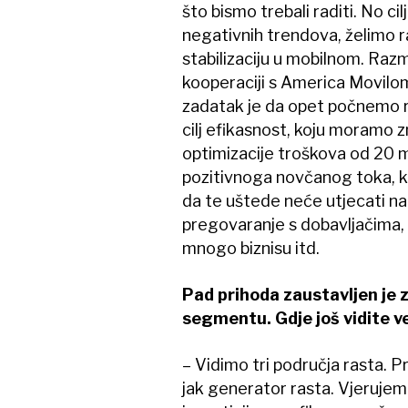
što bismo trebali raditi. No ci
negativnih trendova, želimo 
stabilizaciju u mobilnom. Raz
kooperaciji s America Movilom
zadatak je da opet počnemo ra
cilj efikasnost, koju moramo 
optimizacije troškova od 20 mi
pozitivnoga novčanog toka, ko
da te uštede neće utjecati na
pregovaranje s dobavljačima, 
mnogo biznisu itd.
Pad prihoda zaustavljen je 
segmentu. Gdje još vidite v
– Vidimo tri područja rasta. P
jak generator rasta. Vjerujemo