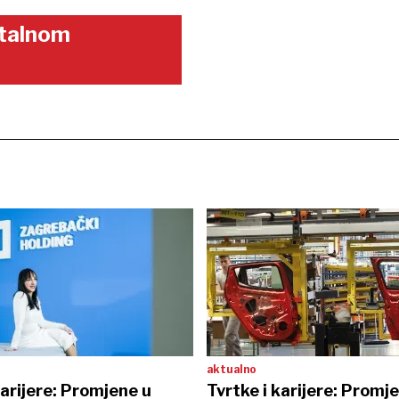
gitalnom
aktualno
karijere: Promjene u
Tvrtke i karijere: Promj