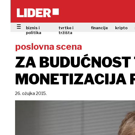
biznis i
tvrtke i
financije
kripto
politika
tržišta
poslovna scena
ZA BUDUĆNOST 
MONETIZACIJA
26. ožujka 2015.