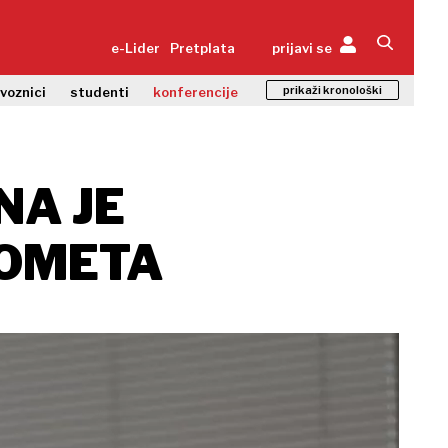
e-Lider
Pretplata
prijavi se
prikaži kronološki
zvoznici
studenti
konferencije
NA JE
ROMETA