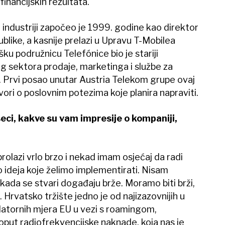
inancijskih rezultata.
 industriji započeo je 1999. godine kao direktor
like, a kasnije prelazi u Upravu T-Mobilea
ku podružnicu Telefónice bio je stariji
sektora prodaje, marketinga i službe za
 Prvi posao unutar Austria Telekom grupe ovaj
vori o poslovnim potezima koje planira napraviti.
ci, kakve su vam impresije o kompaniji,
prolazi vrlo brzo i nekad imam osjećaj da radi
ideja koje želimo implementirati. Nisam
m kada se stvari događaju brže. Moramo biti brži,
ti. Hrvatsko tržište jedno je od najizazovnijih u
latornih mjera EU u vezi s roamingom,
ut radiofrekvencijske naknade, koja nas je