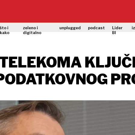
što i
zeleno i
unplugged
podcast
Lider
i
kako
digitalno
BI
TELEKOMA KLJUČ
 PODATKOVNOG P