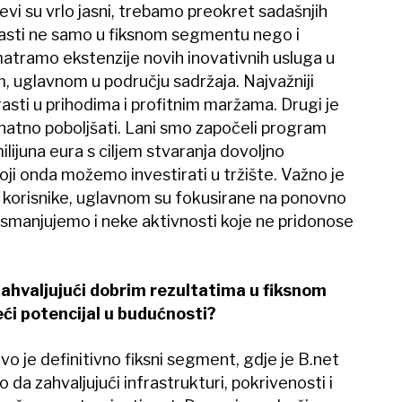
ljevi su vrlo jasni, trebamo preokret sadašnjih
rasti ne samo u fiksnom segmentu nego i
matramo ekstenzije novih inovativnih usluga u
, uglavnom u području sadržaja. Najvažniji
sti u prihodima i profitnim maržama. Drugi je
znatno poboljšati. Lani smo započeli program
lijuna eura s ciljem stvaranja dovoljno
ji onda možemo investirati u tržište. Važno je
 korisnike, uglavnom su fokusirane na ponovno
smanjujemo i neke aktivnosti koje ne pridonose
zahvaljujući dobrim rezultatima u fiksnom
eći potencijal u budućnosti?
rvo je definitivno fiksni segment, gdje je B.net
 da zahvaljujući infrastrukturi, pokrivenosti i