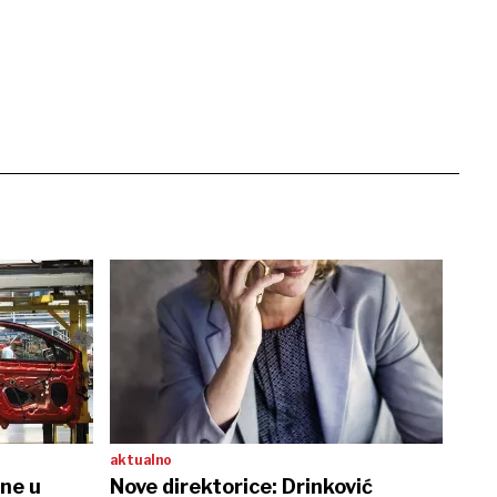
aktualno
ene u
Nove direktorice: Drinković