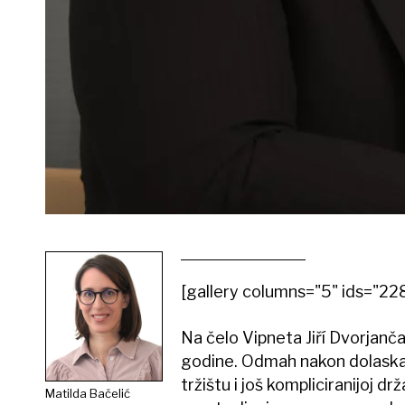
[gallery columns="5" ids=
Na čelo Vipneta Jiří Dvorjanč
godine. Odmah nakon dolaska p
tržištu i još kompliciranijoj d
Matilda Bačelić