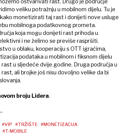
možemo ostvarivati rast. Drugo je područje
dimo veliku potražnju u mobilnom dijelu. Tu je
ako monetizirati taj rast i donijeti nove usluge
trebu mobilnoga podatkovnog prometa.
ručja koja mogu donijeti rast prihoda u
ktivni i ne želimo se previše raspršiti.
tvo u oblaku, kooperaciju s OTT igračima,
tizacija podataka u mobilnom i fiksnom dijelu
i rast u sljedeće dvije godine. Druga područja u
ast, ali brojke još nisu dovoljno velike da bi
slovanja.
 novom broju Lidera
.
#VIP
#TRŽIŠTE
#MONETIZACIJA
#T-MOBILE