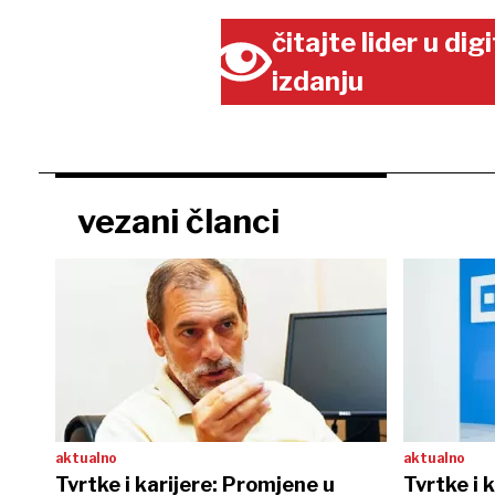
čitajte lider u di
izdanju
vezani članci
aktualno
aktualno
Tvrtke i karijere: Promjene u
Tvrtke i 