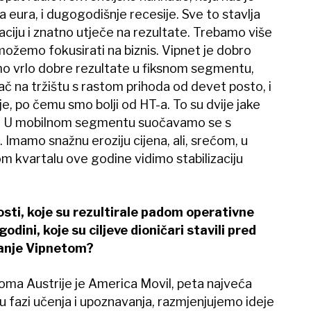
na eura, i dugogodišnje recesije. Sve to stavlja
aciju i znatno utječe na rezultate. Trebamo više
možemo fokusirati na biznis. Vipnet je dobro
mo vrlo dobre rezultate u fiksnom segmentu,
rač na tržištu s rastom prihoda od devet posto, i
, po čemu smo bolji od HT-a. To su dvije jake
 rast. U mobilnom segmentu suočavamo se s
 Imamo snažnu eroziju cijena, ali, srećom, u
om kvartalu ove godine vidimo stabilizaciju
osti, koje su rezultirale padom operativne
odini, koje su ciljeve dioničari stavili pred
janje Vipnetom?
koma Austrije je America Movil, peta najveća
u fazi učenja i upoznavanja, razmjenjujemo ideje