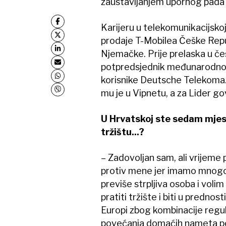
zaustavljanjem upornog pada f
Karijeru u telekomunikacijskoj
prodaje T-Mobilea Češke Repub
Njemačke. Prije prelaska u češ
potpredsjednik međunarodnog 
korisnike Deutsche Telekoma.
mu je u Vipnetu, a za Lider go
U Hrvatskoj ste sedam mjese
tržištu...?
– Zadovoljan sam, ali vrijeme 
protiv mene jer imamo mnogo 
previše strpljiva osoba i voli
pratiti tržište i biti u prednos
Europi zbog kombinacije regu
povećanja domaćih nameta pop