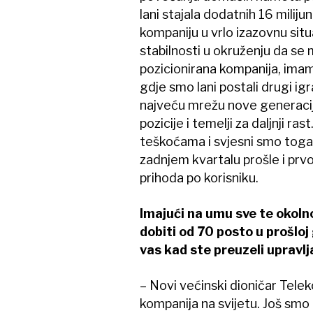
lani stajala dodatnih 16 miliju
kompaniju u vrlo izazovnu situ
stabilnosti u okruženju da se 
pozicionirana kompanija, ima
gdje smo lani postali drugi ig
najveću mrežu nove generacije
pozicije i temelji za daljnji
teškoćama i svjesni smo toga.
zadnjem kvartalu prošle i prv
prihoda po korisniku.
Imajući na umu sve te okoln
dobiti od 70 posto u prošloj g
vas kad ste preuzeli upravl
– Novi većinski dioničar Tele
kompanija na svijetu. Još smo 