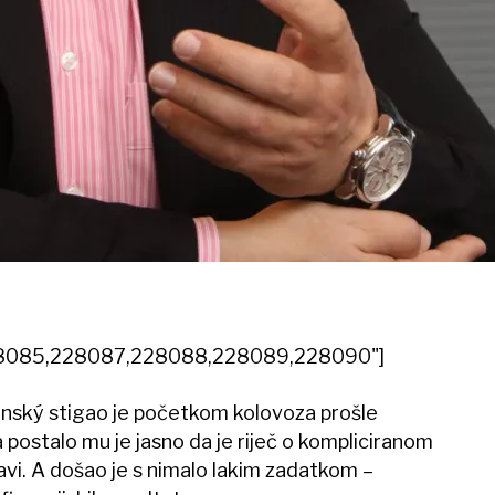
"228085,228087,228088,228089,228090"]
anský stigao je početkom kolovoza prošle
ostalo mu je jasno da je riječ o kompliciranom
ržavi. A došao je s nimalo lakim zadatkom –