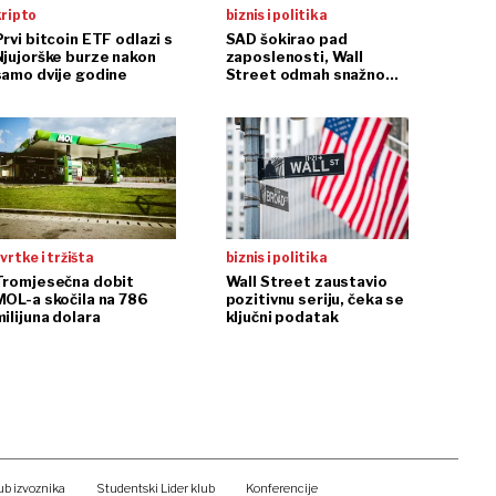
kripto
biznis i politika
rvi bitcoin ETF odlazi s
SAD šokirao pad
Njujorške burze nakon
zaposlenosti, Wall
samo dvije godine
Street odmah snažno
reagirao
vrtke i tržišta
biznis i politika
Tromjesečna dobit
Wall Street zaustavio
MOL-a skočila na 786
pozitivnu seriju, čeka se
ilijuna dolara
ključni podatak
ub izvoznika
Studentski Lider klub
Konferencije