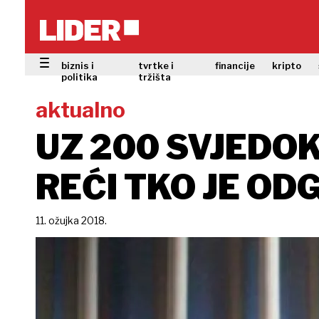
biznis i
tvrtke i
financije
kripto
politika
tržišta
aktualno
UZ 200 SVJEDOK
REĆI TKO JE O
11. ožujka 2018.