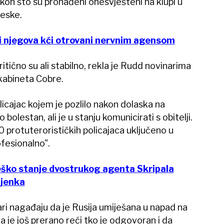
nakon što su pronađeni onesvješteni na klupi u
leske.
i njegova kći otrovani nervnim agensom
kritično su ali stabilno, rekla je Rudd novinarima
kabineta Cobre.
olicajac kojem je pozlilo nakon dolaska na
o bolestan, ali je u stanju komunicirati s obitelji.
0 protuterorističkih policajaca uključeno u
ofesionalno".
Teško stanje dvostrukog agenta Skripala
njenka
ičari nagađaju da je Rusija umiješana u napad na
da je još prerano reći tko je odgovoran i da