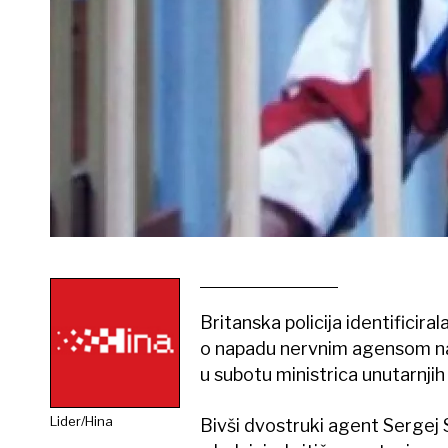
Britanska policija identificira
o napadu nervnim agensom na b
u subotu ministrica unutarnji
Lider/Hina
Bivši dvostruki agent Sergej Sk