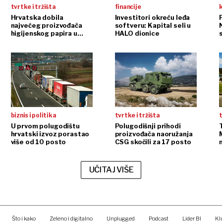
tvrtke i tržišta
financije
Hrvatska dobila
Investitori okreću leđa
P
najvećeg proizvođača
softveru: Kapital seli u
higijenskog papira u
HALO dionice
regiji
biznis i politika
tvrtke i tržišta
t
U prvom polugodištu
Polugodišnji prihodi
hrvatski izvoz porastao
proizvođača naoružanja
više od 10 posto
CSG skočili za 17 posto
m
UČITAJ VIŠE
Što i kako
Zeleno i digitalno
Unplugged
Podcast
Lider BI
Kl