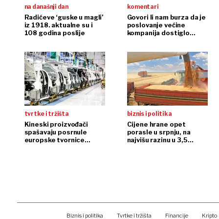
na današnji dan
komentari
Radićeve ‘guske u magli’
Govori li nam burza da je
iz 1918. aktualne su i
poslovanje većine
108 godina poslije
kompanija dostiglo
plafon?
tvrtke i tržišta
biznis i politika
Kineski proizvođači
Cijene hrane opet
spašavaju posrnule
porasle u srpnju, na
europske tvornice
najvišu razinu u 3,5
automobila
godine
Biznis i politika
Tvrtke i tržišta
Financije
Kripto