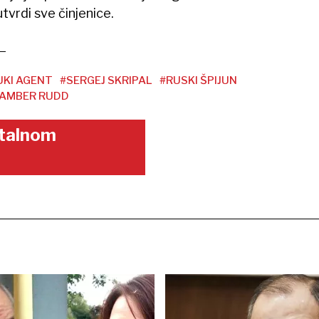
utvrdi sve činjenice.
KI AGENT
#SERGEJ SKRIPAL
#RUSKI ŠPIJUN
AMBER RUDD
gitalnom