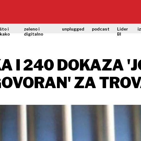
što i
zeleno i
unplugged
podcast
Lider
i
kako
digitalno
BI
A I 240 DOKAZA '
DGOVORAN' ZA TRO