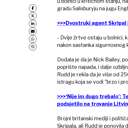
u bolnici u kritičnom stanju, 
gradu Salisburyju na jugu Eng
>>>Dvostruki agent Skripal 
- Dvije žrtve ostaju u bolnici, 
nakon sastanka sigurnosnog 
Dodala je da je Nick Bailey, p
poprište napada, i dalje ozbiljn
Rudd je rekla da je više od 25
istragu koja se vodi "brzo i pr
>>>‘Nije im dugo trebalo’: 
podsjetilo na trovanje Litvi
Brojni britanski mediji i polit
Skripala, ali Rudd je ponovila 