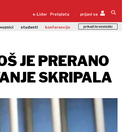
e-Lider
Pretplata
prijavi se
prikaži kronološki
zvoznici
studenti
konferencije
JOŠ JE PRERANO
VANJE SKRIPALA