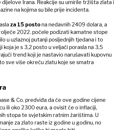
ijelove Irana. Reakcije su umirile tržišta zlata i
razine na kojima su bile prije incidenta.
rasla
za 15 posto
na nedavnih 2409 dolara, a
proljeće 2022. počele podizati kamatne stope
lo u uzlaznoj putanji posljednjih tjedana i to
i koja je s 3,2 posto u veljači porasla na 3,5
vajući trend koji je nastavio narušavati kupovnu
o sve više okreću zlatu koje se smatra
ra
se & Co. predviđa da će ove godine cijene
ili oko 2300 eura, a ovisit će o inflaciji,
h stopa te svjetskim ratnim žarištima. U
imanje za zlato raste iz godine u godinu, no