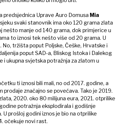
jeno onoliko koliko bi moglo biti.
a predsjednica Uprave Auro Domusa
Mia
osjeku svaki stanovnik ima oko 120 grama zlata
oj nešto manje od 140 grama, dok primjerice u
ma to iznosi tek nešto više od 20 grama. U
i. No, tržišta poput Poljske, Češke, Hrvatske i
udaljenija poput SAD-a, Bliskog Istoka i Dalekog
je i ukupna svjetska potražnja za zlatom u
četku ti iznosi bili mali, no od 2017. godine, a
m prodaje značajno se povećava. Tako je 2019.
lata, 2020. oko 80 milijuna eura, 2021. otprilike
 godine potražnja eksplodirala i godišnje
U prošloj godini iznos je bio na otprilike
4. očekuje novi rast.