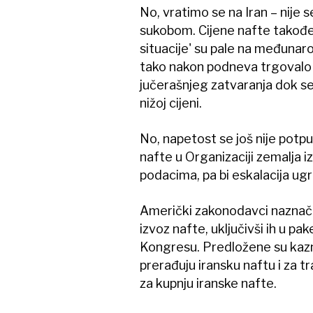
No, vratimo se na Iran – nije 
sukobom. Cijene nafte također
situacije' su pale na međuna
tako nakon podneva trgovalo p
jučerašnjeg zatvaranja dok se
nižoj cijeni.
No, napetost se još nije potpun
nafte u Organizaciji zemalja
podacima, pa bi eskalacija ugr
Američki zakonodavci naznačili
izvoz nafte, uključivši ih u pa
Kongresu. Predložene su kazne
prerađuju iransku naftu i za tr
za kupnju iranske nafte.