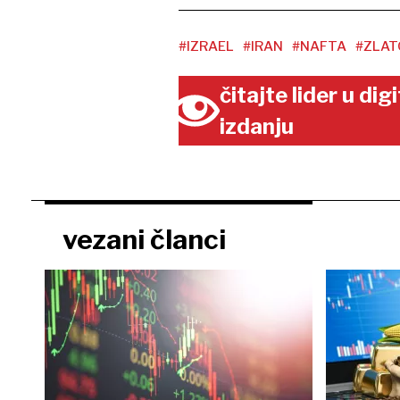
#IZRAEL
#IRAN
#NAFTA
#ZLAT
čitajte lider u di
izdanju
vezani članci