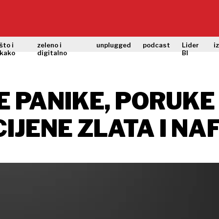
što i
zeleno i
unplugged
podcast
Lider
i
kako
digitalno
BI
 PANIKE, PORUKE
CIJENE ZLATA I NA