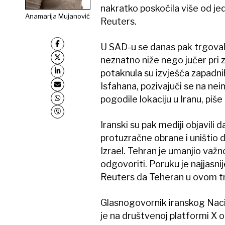
nakratko poskočila više od je
Anamarija Mujanović
Reuters.
U SAD-u se danas pak trgovalo
neznatno niže nego jučer pri z
potaknula su izvješća zapadnih
Isfahana, pozivajući se na ne
pogodile lokaciju u Iranu, piše
Iranski su pak mediji objavili 
protuzračne obrane i uništio d
Izrael. Tehran je umanjio važn
odgovoriti. Poruku je najjasnij
Reuters da Teheran u ovom 
Glasnogovornik iranskog Naci
je na društvenoj platformi X