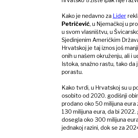
hrvatsko tržište ipak nije razvi
Kako je nedavno za
Lider
rekl
Petričević
, u Njemačkoj u pr
u svom vlasništvu, u Švicarsk
Sjedinjenim Američkim Država
Hrvatskoj je taj iznos još manj
onih u našem okruženju, ali i 
Istoka, snažno rastu, tako da 
porastu.
Kako tvrdi, u Hrvatskoj su u po
osobito od 2020. godišnji obi
prodano oko 50 milijuna eura z
130 milijuna eura, da bi 2022.
dosegla oko 300 milijuna eura. 
jednakoj razini, dok se za 202