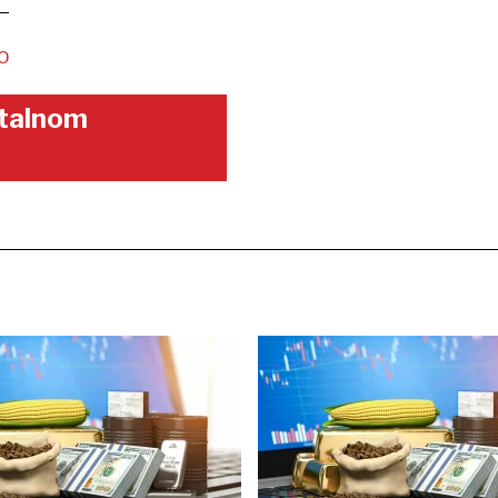
O
gitalnom