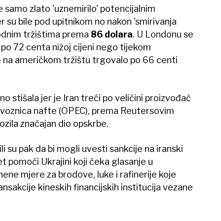
se samo zlato 'uznemirilo' potencijalnim
 su bile pod upitnikom no nakon 'smirivanja
rodnim tržištima prema
86 dolara
. U Londonu se
o 72 centa nižoj cijeni nego tijekom
 na američkom tržištu trgovalo po 66 centi
o stišala jer je Iran treći po veličini proizvođač
 izvoznica nafte (OPEC), prema Reutersovim
ozila značajan dio opskrbe.
 su pak da bi mogli uvesti sankcije na iranski
ket pomoći Ukrajini koji čeka glasanje u
ne mjere za brodove, luke i rafinerije koje
ansakcije kineskih financijskih institucija vezane