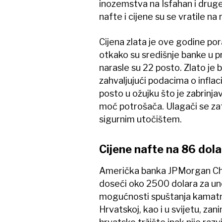
inozemstva na Isfahan i druge d
nafte i cijene su se vratile na 
Cijena zlata je ove godine po
otkako su središnje banke u 
narasle su 22 posto. Zlato je bi
zahvaljujući podacima o inflacij
posto u ožujku što je zabrinja
moć potrošača. Ulagači se zat
sigurnim utočištem.
Cijene nafte na 86 dola
Američka banka JPMorgan Cha
doseći oko 2500 dolara za uncu 
mogućnosti spuštanja kamatni
Hrvatskoj, kao i u svijetu, zan