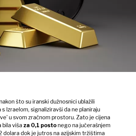
 nakon što su iranski dužnosnici ublažili
s Izraelom, signaliziravši da ne planiraju
ve' u svom zračnom prostoru. Zato je cijena
bila viša
za 0,1 posto
nego na jučerašnjem
2 dolara dok je jutros na azijskim tržištima