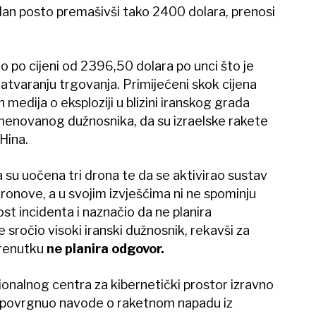
dan posto premašivši tako 2400 dolara, prenosi
 po cijeni od 2396,50 dolara po unci što je
atvaranju trgovanja. Primijećeni skok cijena
 medija o eksploziji u blizini iranskog grada
imenovanog dužnosnika, da su izraelske rakete
 Hina.
da su uočena tri drona te da se aktivirao sustav
ronove, a u svojim izvješćima ni ne spominju
ost incidenta i naznačio da ne planira
e sročio visoki iranski dužnosnik, rekavši za
trenutku
ne planira odgovor.
onalnog centra za kibernetički prostor izravno
 opovrgnuo navode o raketnom napadu iz