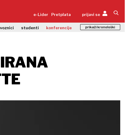
e-Lider
Pretplata
prijavi se
prikaži kronološki
zvoznici
studenti
konferencije
 IRANA
FTE