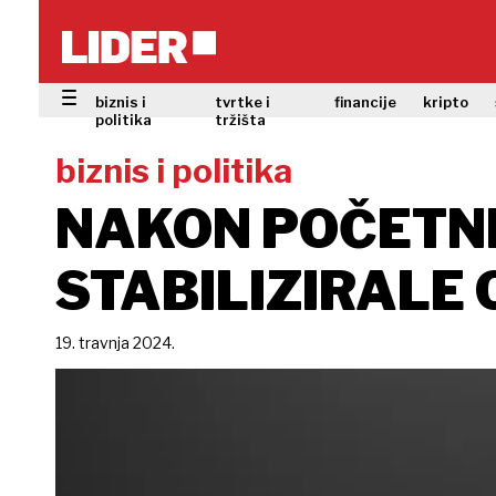
biznis i
tvrtke i
financije
kripto
politika
tržišta
biznis i politika
NAKON POČETNE
STABILIZIRALE 
19. travnja 2024.