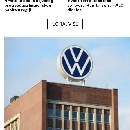
Hrvatska dobila najvećeg
Investitori okreću leđa
proizvođača higijenskog
softveru: Kapital seli u HALO
papira u regiji
dionice
UČITAJ VIŠE