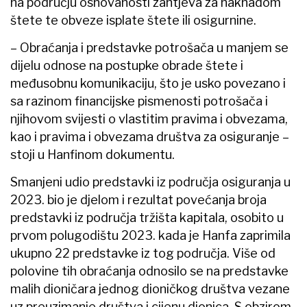
na području osnovanosti zahtjeva za naknadom
štete te obveze isplate štete ili osigurnine.
– Obraćanja i predstavke potrošača u manjem se
dijelu odnose na postupke obrade štete i
međusobnu komunikaciju, što je usko povezano i
sa razinom financijske pismenosti potrošača i
njihovom svijesti o vlastitim pravima i obvezama,
kao i pravima i obvezama društva za osiguranje –
stoji u Hanfinom dokumentu.
Smanjeni udio predstavki iz područja osiguranja u
2023. bio je djelom i rezultat povećanja broja
predstavki iz područja tržišta kapitala, osobito u
prvom polugodištu 2023. kada je Hanfa zaprimila
ukupno 22 predstavke iz tog područja. Više od
polovine tih obraćanja odnosilo se na predstavke
malih dioničara jednog dioničkog društva vezane
uz preuzimanje društva i cijenu dionica. S obzirom