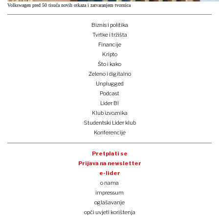
Volkswagen pred 50 tisuća novih otkaza i zatvaranjem tvornica
Biznis i politika
Tvrtke i tržišta
Financije
Kripto
Što i kako
Zeleno i digitalno
Unplugged
Podcast
Lider BI
Klub izvoznika
Studentski Lider klub
Konferencije
Pretplati se
Prijava na newsletter
e-lider
o nama
impressum
oglašavanje
opći uvjeti korištenja