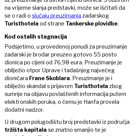
na vrijeme slanja predstavki, može se iščitati da
se o radi o
slučaju preuzimanja
zadarskog
Turisthotela
od strane
Tankerske plovidbe
.
Kod ostalih stagnacija
Podsjetimo, u provedenoj ponudi za preuzimanje
zadarski je brodar preuzeo gotovo 55 posto
dionica po cijeni od 76,98 eura. Preuzimanje je
obilježio otpor Uprave i tadašnjeg najvećeg
dioničara
Frane Skoblara
. Preuzimanje je i
obilježio skandal s prijavom
Turisthotela
zbog
sumnje na objavu povlaštenih informacija putem
elektronskih poruka, o čemu je Hanfa provela
dodatni nadzor.
U drugom polugodištu broj predstavki iz područja
tržišta kapitala
se znatno smanjio te je