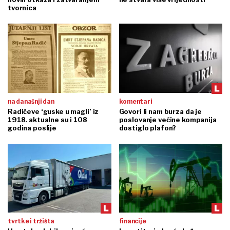
tvornica
na današnji dan
komentari
Radićeve ‘guske u magli’ iz
Govori li nam burza da je
1918. aktualne su i 108
poslovanje većine kompanija
godina poslije
dostiglo plafon?
tvrtke i tržišta
financije