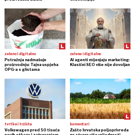
zeleno i digitalno
zeleno i digitalno
Potražnja nadmašuje
AI agenti mijenjaju marketing:
proizvodnju: Tajna uspjeha
Klasični SEO više nije dovoljan
OPG-a s glistama
tvrtke i tržišta
komentari
Volkswagen pred 50 tisuća
Zašto hrvatska poljoprivreda
novih otkaza i zatvaranjem
ne stvara više vrijednosti