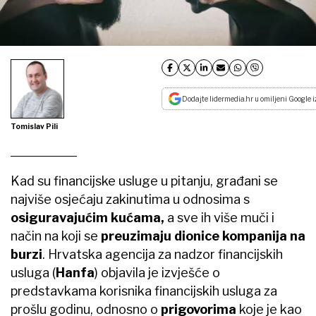
Dodajte lidermedia.hr u omiljeni Google i
Tomislav Pili
Kad su financijske usluge u pitanju, građani se
najviše osjećaju zakinutima u odnosima s
osiguravajućim kućama,
a sve ih više muči i
način na koji se
preuzimaju dionice kompanija na
burzi
. Hrvatska agencija za nadzor financijskih
usluga (
Hanfa
) objavila je izvješće o
predstavkama korisnika financijskih usluga za
prošlu godinu, odnosno o
prigovorima
koje je kao