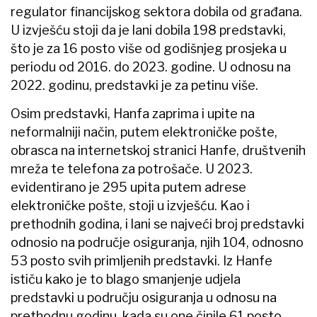
regulator financijskog sektora dobila od građana.
U izvješću stoji da je lani dobila 198 predstavki,
što je za 16 posto više od godišnjeg prosjeka u
periodu od 2016. do 2023. godine. U odnosu na
2022. godinu, predstavki je za petinu više.
Osim predstavki, Hanfa zaprima i upite na
neformalniji način, putem elektroničke pošte,
obrasca na internetskoj stranici Hanfe, društvenih
mreža te telefona za potrošače. U 2023.
evidentirano je 295 upita putem adrese
elektroničke pošte, stoji u izvješću. Kao i
prethodnih godina, i lani se najveći broj predstavki
odnosio na područje osiguranja, njih 104, odnosno
53 posto svih primljenih predstavki. Iz Hanfe
ističu kako je to blago smanjenje udjela
predstavki u području osiguranja u odnosu na
prethodnu godinu, kada su one činile 61 posto.