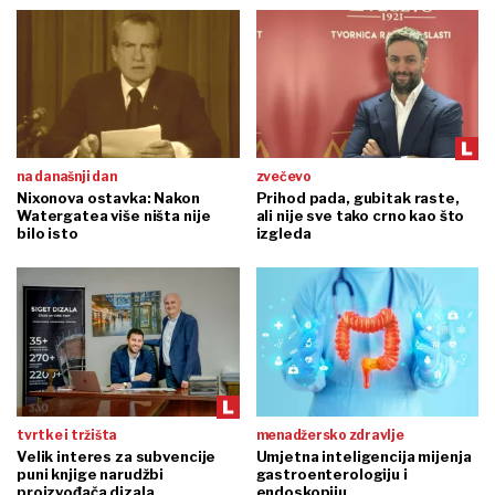
na današnji dan
zvečevo
Nixonova ostavka: Nakon
Prihod pada, gubitak raste,
Watergatea više ništa nije
ali nije sve tako crno kao što
bilo isto
izgleda
tvrtke i tržišta
menadžersko zdravlje
Velik interes za subvencije
Umjetna inteligencija mijenja
puni knjige narudžbi
gastroenterologiju i
proizvođača dizala
endoskopiju