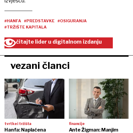
izvješću.
#HANFA
#PREDSTAVKE
#OSIGURANJA
#TRŽIŠTE KAPITALA
čitajte lider u digitalnom izdanju
vezani članci
tvrtke i tržišta
financije
Hanfa: Naplaćena
Ante Žigman: Manjim