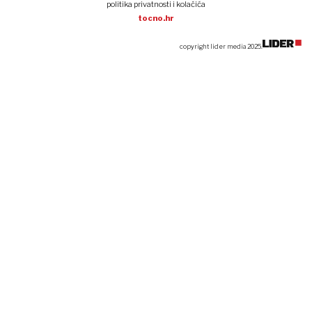
politika privatnosti i kolačića
tocno.hr
copyright lider media 2025.