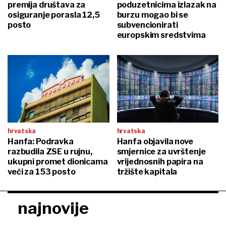
premija društava za
poduzetnicima izlazak na
osiguranje porasla 12,5
burzu mogao bi se
posto
subvencionirati
europskim sredstvima
hrvatska
hrvatska
Hanfa: Podravka
Hanfa objavila nove
razbudila ZSE u rujnu,
smjernice za uvrštenje
ukupni promet dionicama
vrijednosnih papira na
veći za 153 posto
tržište kapitala
najnovije