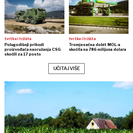
tvrtke i tržišta
tvrtke i tržišta
Polugodišnji prihodi
Tromjesečna dobit MOL-a
proizvođača naoružanja CSG
skočila na 786 milijuna dolara
skočili za 17 posto
UČITAJ VIŠE