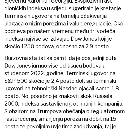
Sjevernu Karolinu i Georgiju. Eksplozivni rast
dioničkih indeksa u srijedu sugeriralo je kretanje
terminskih ugovora na temelju očekivanja
ulagača o nižim porezima i valu deregulacije. Oko
podneva po našem vremenu među tri vodeća
indeksa najviše se izdvajao Dow Jones koji je
skočio 1250 bodova, odnosno za 2,9 posto.
Burzovna statistika pamti da je posljednji puta
Dow Jones jurnuo više od tisuću bodova u
studenom 2022. godine. Terminski ugovor na
S&P 500 skočio je 2,4 posto dok su terminski
ugovori na tehnološki Nasdaq ojačali 'samo' 1,8
posto. No, posebno je znakovit skok Russela
2000, indeksa sastavljenog od manjih kompanija.
S obzirom na Trumpova obećanja o regulatornom
rasterećenju, smanjenju poreza na dobit na 15
posto te povoljnim uvjetima zaduživanja, taj je