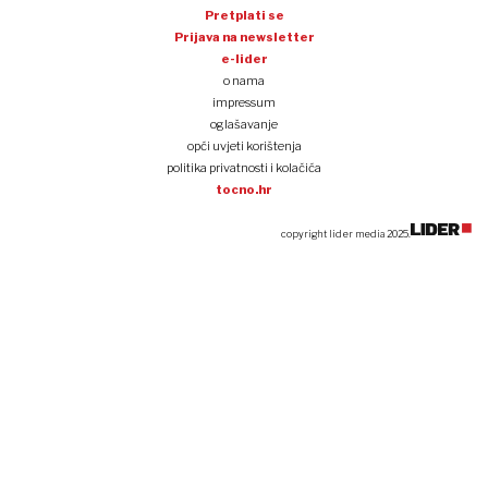
Pretplati se
Prijava na newsletter
e-lider
o nama
impressum
oglašavanje
opći uvjeti korištenja
politika privatnosti i kolačića
tocno.hr
copyright lider media 2025.