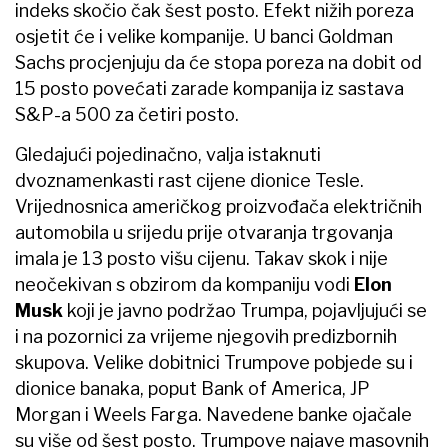
indeks skočio čak šest posto. Efekt nižih poreza
osjetit će i velike kompanije. U banci Goldman
Sachs procjenjuju da će stopa poreza na dobit od
15 posto povećati zarade kompanija iz sastava
S&P-a 500 za četiri posto.
Gledajući pojedinačno, valja istaknuti
dvoznamenkasti rast cijene dionice Tesle.
Vrijednosnica američkog proizvođača električnih
automobila u srijedu prije otvaranja trgovanja
imala je 13 posto višu cijenu. Takav skok i nije
neočekivan s obzirom da kompaniju vodi
Elon
Musk
koji je javno podržao Trumpa, pojavljujući se
i na pozornici za vrijeme njegovih predizbornih
skupova. Velike dobitnici Trumpove pobjede su i
dionice banaka, poput Bank of America, JP
Morgan i Weels Farga. Navedene banke ojačale
su više od šest posto. Trumpove najave masovnih