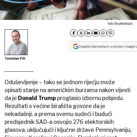
foto Shutterstock
Dodajte lidermedia.hr u omiljeni Google i
Tomislav Pili
Oduševljenje – tako se jednom riječju može
opisati stanje na američkim burzama nakon vijesti
da je
Donald Trump
proglasio izbornu pobjedu.
Rezultati s većine birališta govore da je
nekadašnji, a prema svemu sudeći i budući
predsjednik SAD-a osvojio 276 elektorskih
glasova, uključujući i ključne države Pennsylvaniju,