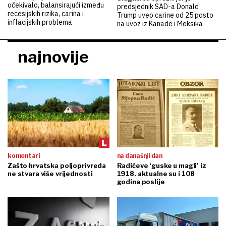
očekivalo, balansirajući između
predsjednik SAD-a Donald
recesijskih rizika, carina i
Trump uveo carine od 25 posto
inflacijskih problema
na uvoz iz Kanade i Meksika
najnovije
komentari
na današnji dan
Zašto hrvatska poljoprivreda
Radićeve ‘guske u magli’ iz
ne stvara više vrijednosti
1918. aktualne su i 108
godina poslije