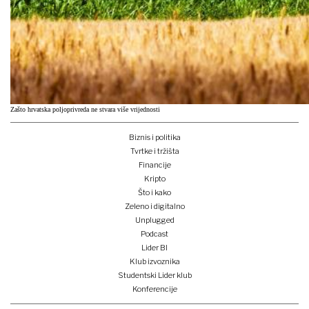
Zašto hrvatska poljoprivreda ne stvara više vrijednosti
Biznis i politika
Tvrtke i tržišta
Financije
Kripto
Što i kako
Zeleno i digitalno
Unplugged
Podcast
Lider BI
Klub izvoznika
Studentski Lider klub
Konferencije