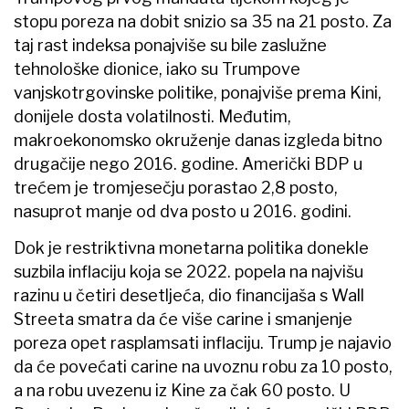
stopu poreza na dobit snizio sa 35 na 21 posto. Za
taj rast indeksa ponajviše su bile zaslužne
tehnološke dionice, iako su Trumpove
vanjskotrgovinske politike, ponajviše prema Kini,
donijele dosta volatilnosti. Međutim,
makroekonomsko okruženje danas izgleda bitno
drugačije nego 2016. godine. Američki BDP u
trećem je tromjesečju porastao 2,8 posto,
nasuprot manje od dva posto u 2016. godini.
Dok je restriktivna monetarna politika donekle
suzbila inflaciju koja se 2022. popela na najvišu
razinu u četiri desetljeća, dio financijaša s Wall
Streeta smatra da će više carine i smanjenje
poreza opet rasplamsati inflaciju. Trump je najavio
da će povećati carine na uvoznu robu za 10 posto,
a na robu uvezenu iz Kine za čak 60 posto. U