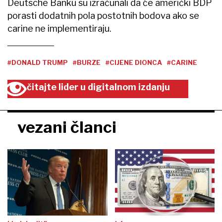
Deutsche Banku su izračunali da će američki BDP
porasti dodatnih pola postotnih bodova ako se
carine ne implementiraju.
#DONALD TRUMP
#BURZE
#CIJENE DIONCA
#CARINE
čitajte lider u digitalnom izdanju
vezani članci