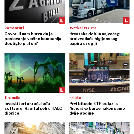
komentari
tvrtke i tržišta
Govori li nam burza da je
Hrvatska dobila najvećeg
poslovanje većine kompanija
proizvođača higijenskog
dostiglo plafon?
papira u regiji
financije
kripto
Investitori okreću leđa
Prvi bitcoin ETF odlazi s
softveru: Kapital seli u HALO
Njujorške burze nakon samo
dionice
dvije godine