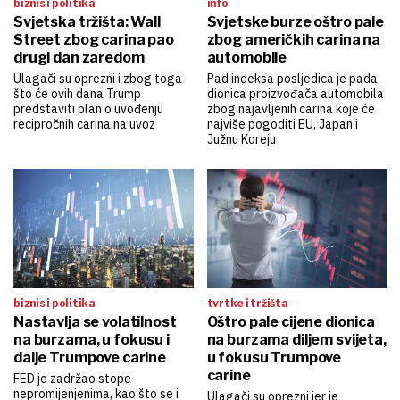
biznis i politika
info
Svjetska tržišta: Wall
Svjetske burze oštro pale
Street zbog carina pao
zbog američkih carina na
drugi dan zaredom
automobile
Ulagači su oprezni i zbog toga
Pad indeksa posljedica je pada
što će ovih dana Trump
dionica proizvođača automobila
predstaviti plan o uvođenju
zbog najavljenih carina koje će
recipročnih carina na uvoz
najviše pogoditi EU, Japan i
Južnu Koreju
biznis i politika
tvrtke i tržišta
Nastavlja se volatilnost
Oštro pale cijene dionica
na burzama, u fokusu i
na burzama diljem svijeta,
dalje Trumpove carine
u fokusu Trumpove
carine
FED je zadržao stope
nepromijenjenima, kao što se i
Ulagači su oprezni jer je