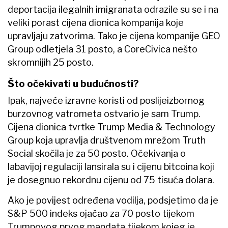
deportacija ilegalnih imigranata odrazile su se i na
veliki porast cijena dionica kompanija koje
upravljaju zatvorima. Tako je cijena kompanije GEO
Group odletjela 31 posto, a CoreCivica nešto
skromnijih 25 posto.
Što očekivati u budućnosti?
Ipak, najveće izravne koristi od poslijeizbornog
burzovnog vatrometa ostvario je sam Trump.
Cijena dionica tvrtke Trump Media & Technology
Group koja upravlja društvenom mrežom Truth
Social skočila je za 50 posto. Očekivanja o
labavijoj regulaciji lansirala su i cijenu bitcoina koji
je dosegnuo rekordnu cijenu od 75 tisuća dolara.
Ako je povijest određena vodilja, podsjetimo da je
S&P 500 indeks ojačao za 70 posto tijekom
Trumpovog prvog mandata tijekom kojeg je