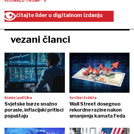
#DONALD TRUMP
#
čitajte lider u digitalnom izdanju
vezani članci
biznis i politika
tvrtke i tržišta
Svjetske burze snažno
Wall Street dosegnuo
porasle, inflacijski pritisci
rekordne razine nakon
popuštaju
smanjenja kamata Feda