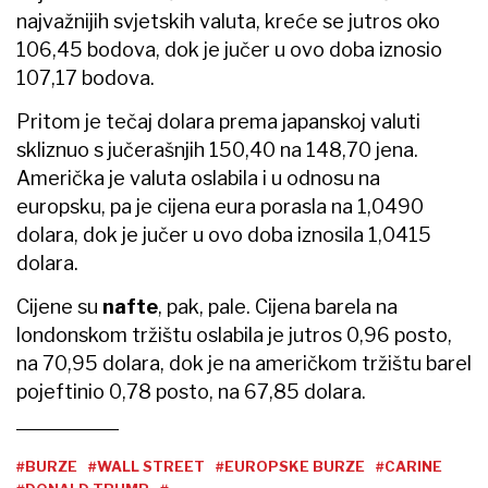
najvažnijih svjetskih valuta, kreće se jutros oko
106,45 bodova, dok je jučer u ovo doba iznosio
107,17 bodova.
Pritom je tečaj dolara prema japanskoj valuti
skliznuo s jučerašnjih 150,40 na 148,70 jena.
Američka je valuta oslabila i u odnosu na
europsku, pa je cijena eura porasla na 1,0490
dolara, dok je jučer u ovo doba iznosila 1,0415
dolara.
Cijene su
nafte
, pak, pale. Cijena barela na
londonskom tržištu oslabila je jutros 0,96 posto,
na 70,95 dolara, dok je na američkom tržištu barel
pojeftinio 0,78 posto, na 67,85 dolara.
#BURZE
#WALL STREET
#EUROPSKE BURZE
#CARINE