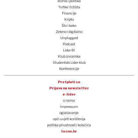
Biznis i politika
Tvrtke i tržišta
Financije
Kripto
Što i kako
Zeleno i digitalno
Unplugged
Podcast
Lider BI
Klub izvoznika
Studentski Lider klub
Konferencije
Pretplati se
Prijava na newsletter
e-lider
o nama
impressum
oglašavanje
opći uvjeti korištenja
politika privatnosti i kolačića
tocno.hr