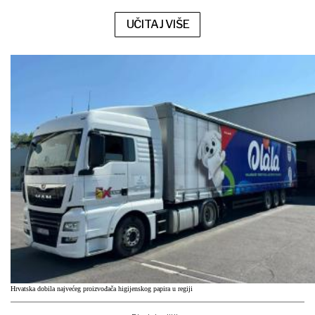
UČITAJ VIŠE
Hrvatska dobila najvećeg proizvođača higijenskog papira u regiji