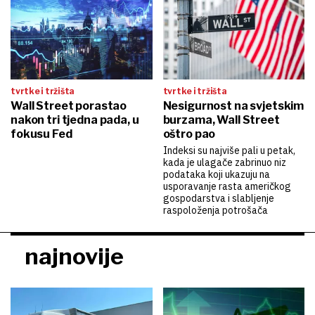
tvrtke i tržišta
tvrtke i tržišta
Wall Street porastao
Nesigurnost na svjetskim
nakon tri tjedna pada, u
burzama, Wall Street
fokusu Fed
oštro pao
Indeksi su najviše pali u petak,
kada je ulagače zabrinuo niz
podataka koji ukazuju na
usporavanje rasta američkog
gospodarstva i slabljenje
raspoloženja potrošača
najnovije