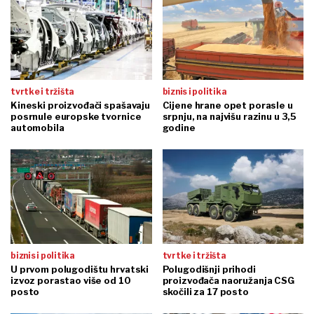
tvrtke i tržišta
biznis i politika
Kineski proizvođači spašavaju
Cijene hrane opet porasle u
posrnule europske tvornice
srpnju, na najvišu razinu u 3,5
automobila
godine
biznis i politika
tvrtke i tržišta
U prvom polugodištu hrvatski
Polugodišnji prihodi
izvoz porastao više od 10
proizvođača naoružanja CSG
posto
skočili za 17 posto