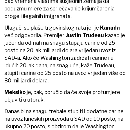
dao vremena vlastima susjednih zemalja da
poduzmu mjere za sprječavanje krijumčarenja
droge i ilegalnih imigranata.
Ulagači se plaše trgovinskog rata jer je
Kanada
već odgovorila. Premijer
Justin Trudeau
kazao je
jučer da odmah na snagu stupaju carine od 25
posto na 20-ak milijardi dolara vrijedan uvoz iz
SAD-a. Ako će Washington zadržati carine i u
idućih 20-ak dana, na snagu će, kaže Trudeau,
stupiti carine od 25 posto na uvoz vrijedan više od
80 milijardi dolara.
Meksiko
je, pak, poručio da će svoje protumjere
objaviti u utorak.
Danas bi na snagu trebale stupiti i dodatne carine
na uvoz kineskih proizvoda u SAD od 10 posto, na
ukupno 20 posto, s obzirom da je Washington