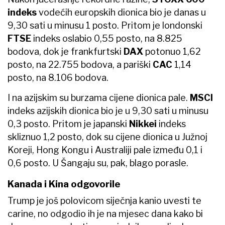
indeks
vodećih europskih dionica bio je danas u
9,30 sati u minusu 1 posto. Pritom je londonski
FTSE
indeks oslabio 0,55 posto, na 8.825
bodova, dok je frankfurtski
DAX
potonuo 1,62
posto, na 22.755 bodova, a pariški
CAC
1,14
posto, na 8.106 bodova.
I na azijskim su burzama cijene dionica pale.
MSCI
indeks azijskih dionica bio je u 9,30 sati u minusu
0,3 posto. Pritom je japanski
Nikkei
indeks
skliznuo 1,2 posto, dok su cijene dionica u Južnoj
Koreji, Hong Kongu i Australiji pale između 0,1 i
0,6 posto. U Šangaju su, pak, blago porasle.
Kanada i Kina odgovorile
Trump je još polovicom siječnja kanio uvesti te
carine, no odgodio ih je na mjesec dana kako bi