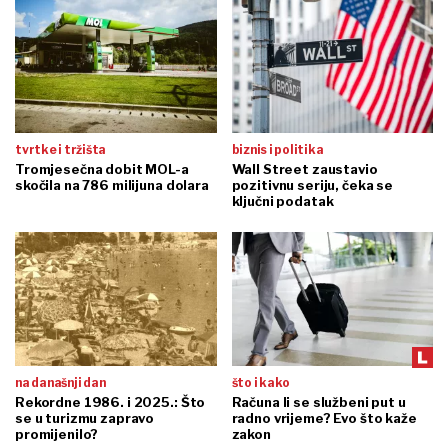
tvrtke i tržišta
biznis i politika
Tromjesečna dobit MOL-a
Wall Street zaustavio
skočila na 786 milijuna dolara
pozitivnu seriju, čeka se
ključni podatak
na današnji dan
što i kako
Rekordne 1986. i 2025.: Što
Računa li se službeni put u
se u turizmu zapravo
radno vrijeme? Evo što kaže
promijenilo?
zakon