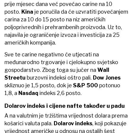
prije mjesec dana već povećao carine na 10
posto.
Kina
je poručila da će uzvratiti povećanjem
carina za 10 do 15 posto na niz američkih
poljoprivrednih i prehrambenih proizvoda. Uz to,
najavila je ograničenje izvoza i investicija za 25
američkih kompanija.
Sve te carine negativno će utjecati na
međunarodno trgovanje i cjelokupno svjetsko
gospodarstvo. Zbog toga su jučer na
Wall
Streetu
burzovni indeksi oštro pali.
Dow Jones
skliznuo je 1,5 posto, dok je
S&P 500
potonuo
1,8, a
Nasdaq
indeks 2,6 posto.
Dolarov indeks i cijene nafte također u padu
A na valutnim je tržištima vrijednost dolara prema
košarici valuta pala.
Dolarov indeks
, koji pokazuje
vrijednost američke u odnosu na ostalih šest