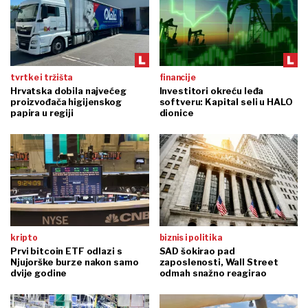
tvrtke i tržišta
financije
Hrvatska dobila najvećeg
Investitori okreću leđa
proizvođača higijenskog
softveru: Kapital seli u HALO
papira u regiji
dionice
kripto
biznis i politika
Prvi bitcoin ETF odlazi s
SAD šokirao pad
Njujorške burze nakon samo
zaposlenosti, Wall Street
dvije godine
odmah snažno reagirao