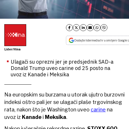
Dodajte lidermedia.hr u omiljeni Google i
Lider/Hina
Ulagači su oprezni jer je predsjednik SAD-a
Donald Trump uveo carine od 25 posto na
uvoz iz Kanade i Meksika
Na europskim su burzama u utorak ujutro burzovni
indeksi oštro pali jer se ulagači plaše trgovinskog
rata, nakon što je Washington uveo
carine
na
uvoz iz
Kanade
i
Meksika
.
Nakon jučerašnje rekordne razine,
STOXX 600