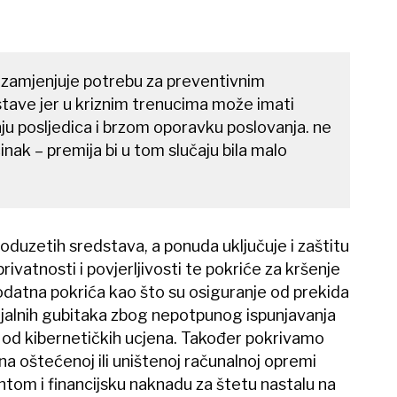
 zamjenjuje potrebu za preventivnim
tave jer u kriznim trenucima može imati
ju posljedica i brzom oporavku poslovanja. ne
inak – premija bi u tom slučaju bila malo
duzetih sredstava, a ponuda uključuje i zaštitu
vatnosti i povjerljivosti te pokriće za kršenje
datna pokrića kao što su osiguranje od prekida
ijalnih gubitaka zbog nepotpunog ispunjavanja
 od kibernetičkih ucjena. Također pokrivamo
na oštećenoj ili uništenoj računalnoj opremi
ntom i financijsku naknadu za štetu nastalu na