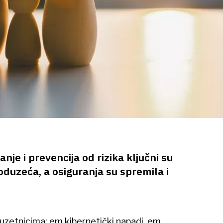
nje i prevencija od rizika ključni su
duzeća, a osiguranja su spremila i
uzetnicima: em kibernetički napadi, em