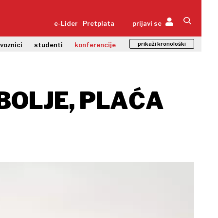
e-Lider
Pretplata
prijavi se
prikaži kronološki
zvoznici
studenti
konferencije
 BOLJE, PLAĆA