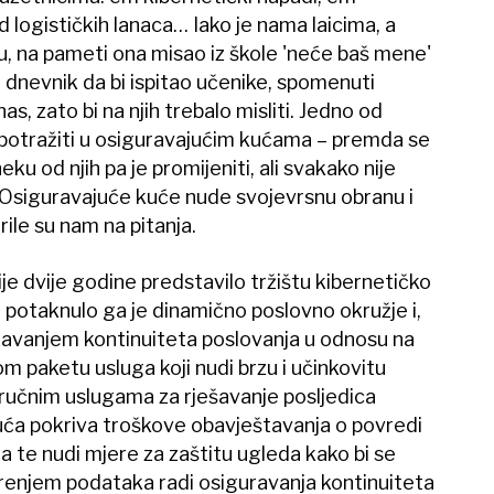
 logističkih lanaca… Iako je nama laicima, a
 na pameti ona misao iz škole 'neće baš mene'
dnevnik da bi ispitao učenike, spomenuti
s, zato bi na njih trebalo misliti. Jedno od
 potražiti u osiguravajućim kućama – premda se
eku od njih pa je promijeniti, ali svakako nije
u. Osiguravajuće kuće nude svojevrsnu obranu i
rile su nam na pitanja.
ije dvije godine predstavilo tržištu kibernetičko
 potaknulo ga je dinamično poslovno okružje i,
žavanjem kontinuiteta poslovanja u odnosu na
om paketu usluga koji nudi brzu i učinkovitu
ručnim uslugama za rješavanje posljedica
uća pokriva troškove obavještavanja o povredi
a te nudi mjere za zaštitu ugleda kako bi se
renjem podataka radi osiguravanja kontinuiteta