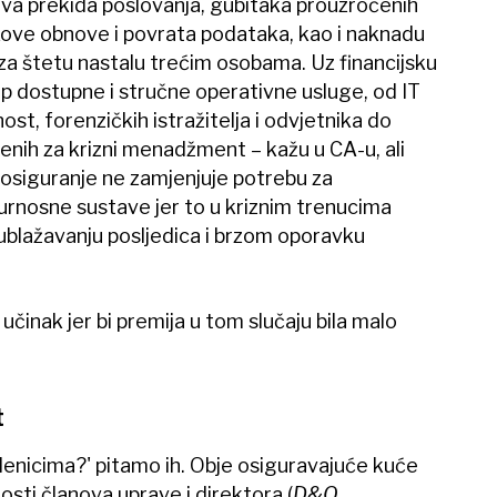
va prekida poslovanja, gubitaka prouzročenih
ove obnove i povrata podataka, kao i naknadu
a štetu nastalu trećim osobama. Uz financijsku
op dostupne i stručne operativne usluge, od IT
st, forenzičkih istražitelja i odvjetnika do
enih za krizni menadžment – kažu u CA-u, ali
rosiguranje ne zamjenjuje potrebu za
urnosne sustave jer to u kriznim trenucima
ublažavanju posljedica i brzom oporavku
učinak jer bi premija u tom slučaju bila malo
t
lenicima?' pitamo ih. Obje osiguravajuće kuće
sti članova uprave i direktora (
D&O