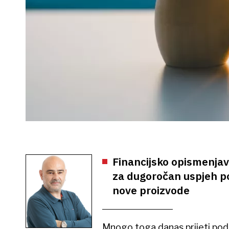
Financijsko opismenjava
za dugoročan uspjeh po
nove proizvode
Mnogo toga danas prijeti pod