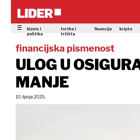
biznis i
tvrtke i
financije
kripto
politika
tržišta
financijska pismenost
ULOG U OSIGURA
MANJE
10. lipnja 2025.