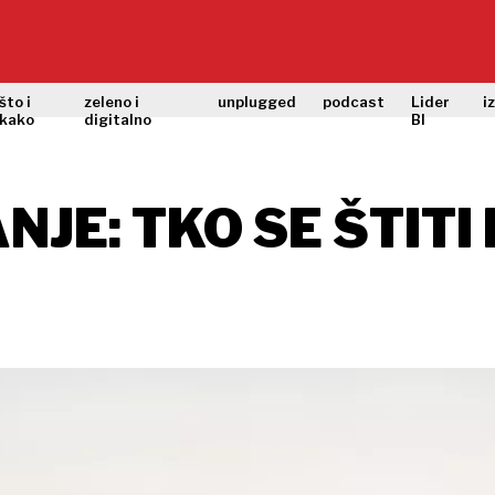
što i
zeleno i
unplugged
podcast
Lider
i
kako
digitalno
BI
NJE: TKO SE ŠTITI