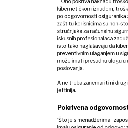
– Ono pokriva naknadu troško
kibernetičkom iznudom, trošk
po odgovornosti osiguranika z
zaštitu korisnicima su non-st
stručnjaka za računalnu sigurno
iskusnih profesionalaca zaduž
isto tako naglašavaju da kibe
preventivnim ulaganjem u sig
može imati presudnu ulogu u 
poslovanja.
A ne treba zanemariti ni drugi 
jeftinija.
Pokrivena odgovornos
'Što je s menadžerima i zapos
imaju osiguranje od odgovorno