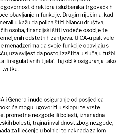
 odgovornost direktora i službenika trgovačkih
oče obavljanjem funkcije. Drugim riječima, kad
aliju kažu da polica štiti bilancu društva,
ećih osoba, financijski štiti vodeće osoblje te
emeljenih odštetnih zahtjeva. U CA-u pak vele
 menadžerima da svoje funkcije obavljaju s
, uza svijest da postoji zaštita u slučaju tužbi
 ili regulativnih tijela'. Taj oblik osiguranja tako
 tvrtku.
CA i Generali nude osiguranje od posljedica
pokrića mogu ugovoriti u sklopu te vrste
e, prometne nezgode ili bolesti, iznenadna
eških bolesti, trajna invalidnost zbog nezgode,
a za liječenje u bolnici te naknada za lom