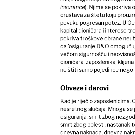
insurance
). Njime se pokriva
društava za štetu koju prouzr
povuku pogrešan potez. U Gener
kapital dioničara i interese tr
pokriva troškove obrane neut
da 'osiguranje D&O omogućuje
većom sigurnošću i neovisnošću
dioničara, zaposlenika, klijenata
ne štiti samo pojedince nego i
Obveze i darovi
Kad je riječ o zaposlenicima, 
nesretnog slučaja. Mnoga se 
osiguranja: smrt zbog nezgod
smrt zbog bolesti, nastanak t
dnevna naknada, dnevna naknad