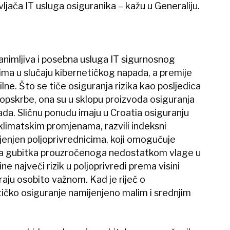
jača IT usluga osiguranika – kažu u Generaliju.
zanimljiva i posebna usluga IT sigurnosnog
tima u slučaju kibernetičkog napada, a premije
bilne. Što se tiče osiguranja rizika kao posljedica
 opskrbe, ona su u sklopu proizvoda osiguranja
ada. Sličnu ponudu imaju u Croatia osiguranju
o klimatskim promjenama, razvili indeksni
ijenjen poljoprivrednicima, koji omogućuje
ga gubitka prouzročenoga nedostatkom vlage u
e najveći rizik u poljoprivredi prema visini
raju osobito važnom. Kad je riječ o
tičko osiguranje namijenjeno malim i srednjim