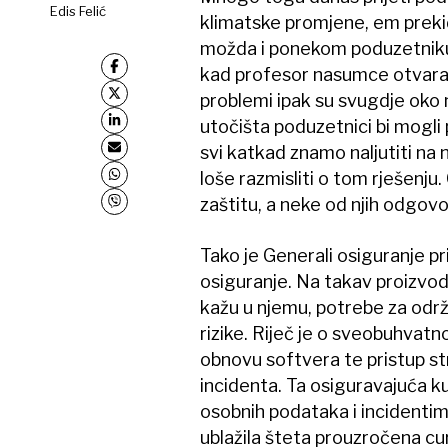
Edis Felić
klimatske promjene, em prekid
možda i ponekom poduzetniku,
kad profesor nasumce otvara 
problemi ipak su svugdje oko na
utočišta poduzetnici bi mogli
svi katkad znamo naljutiti na n
loše razmisliti o tom rješenj
zaštitu, a neke od njih odgovo
Tako je Generali osiguranje pr
osiguranje. Na takav proizvod
kažu u njemu, potrebe za odr
rizike. Riječ je o sveobuhvatn
obnovu softvera te pristup st
incidenta. Ta osiguravajuća k
osobnih podataka i incidentim
ublažila šteta prouzročena cu