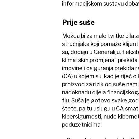
informacijskom sustavu dobavl
Prije suše
Možda bi za male tvrtke bila 
stručnjaka koji pomaže klijen
su, dodaju u Generaliju, fleksi
klimatskih promjena i prekida
imovine i osiguranja prekida r
(CA) u kojem su, kad je riječ 
proizvod za rizik od suše nam
nadoknadu dijela financijsko
tlu. Suša je gotovo svake godin
štete, pa tu uslugu u CA smat
kibersigurnosti, nude kiberne
poduzetnicima.