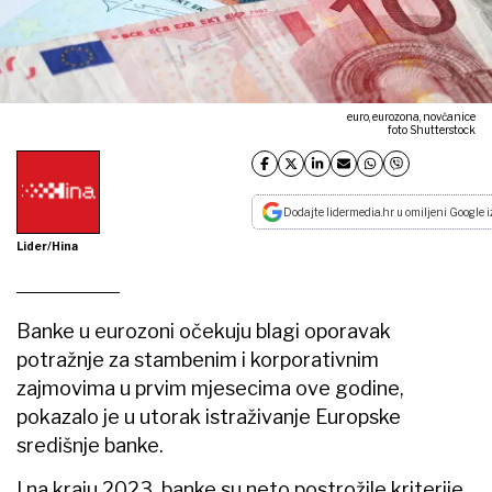
euro, eurozona, novčanice
foto Shutterstock
Dodajte lidermedia.hr u omiljeni Google i
Lider/Hina
Banke u eurozoni očekuju blagi oporavak
potražnje za stambenim i korporativnim
zajmovima u prvim mjesecima ove godine,
pokazalo je u utorak istraživanje Europske
središnje banke.
I na kraju 2023. banke su neto postrožile kriterije