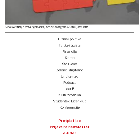
Kina sve manje treba Njemačku, deficit dosegnuo 55 milijardi eura
Biznis i politika
Tvrtke i tržišta
Financije
Kripto
Što i kako
Zeleno i digitalno
Unplugged
Podcast
Lider BI
Klub izvoznika
Studentski Lider klub
Konferencije
Pretplati se
Prijava na newsletter
e-lider