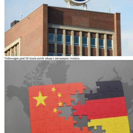
Volkswagen pred 50 tisuća novih otkaza i zatvaranjem tvornica