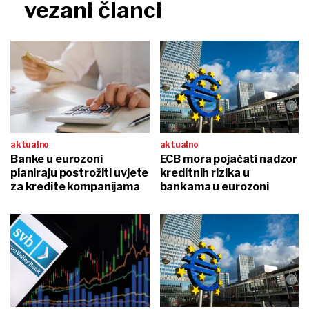
vezani članci
aktualno
aktualno
Banke u eurozoni
ECB mora pojačati nadzor
planiraju postrožiti uvjete
kreditnih rizika u
za kredite kompanijama
bankama u eurozoni