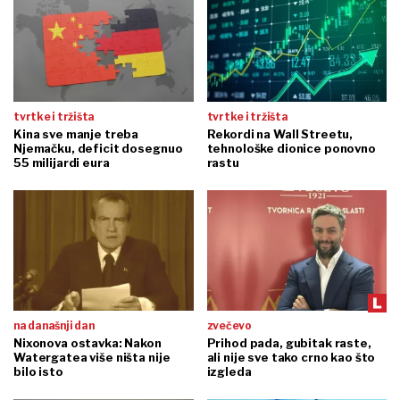
tvrtke i tržišta
tvrtke i tržišta
Kina sve manje treba
Rekordi na Wall Streetu,
Njemačku, deficit dosegnuo
tehnološke dionice ponovno
55 milijardi eura
rastu
na današnji dan
zvečevo
Nixonova ostavka: Nakon
Prihod pada, gubitak raste,
Watergatea više ništa nije
ali nije sve tako crno kao što
bilo isto
izgleda