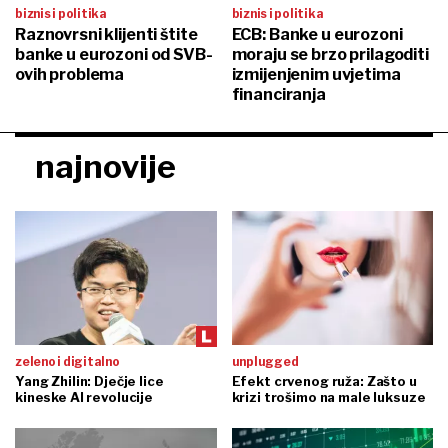
biznis i politika
biznis i politika
Raznovrsni klijenti štite
ECB: Banke u eurozoni
banke u eurozoni od SVB-
moraju se brzo prilagoditi
ovih problema
izmijenjenim uvjetima
financiranja
najnovije
zeleno i digitalno
unplugged
Yang Zhilin: Dječje lice
Efekt crvenog ruža: Zašto u
kineske AI revolucije
krizi trošimo na male luksuze