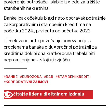
povjerenje potrošača i slabije izglede za tržište
stambenih nekretnina.
Banke ipak očekuju blagi neto oporavak potražnje
za korporativnim i stambenim kreditima na
početku 2024., prvi puta od početka 2022.
- Očekivano neto povećanje povezano je s
procjenama banaka o dugoročnoj potražnji za
kreditima dok bi ona kratkoročna trebala biti
nepromijenjena - stoji u izvješću.
#BANKE
#EUROZONA
#ECB
#STAMBENI KREDITI
#KORPORATIVNI ZAJMOVI
čitajte lider u digitalnom izdanju