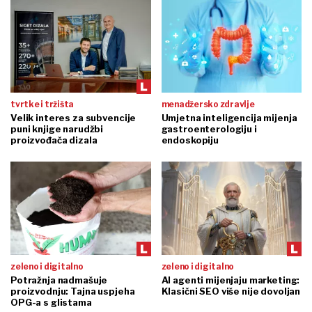
tvrtke i tržišta
menadžersko zdravlje
Velik interes za subvencije
Umjetna inteligencija mijenja
puni knjige narudžbi
gastroenterologiju i
proizvođača dizala
endoskopiju
zeleno i digitalno
zeleno i digitalno
Potražnja nadmašuje
AI agenti mijenjaju marketing:
proizvodnju: Tajna uspjeha
Klasični SEO više nije dovoljan
OPG-a s glistama