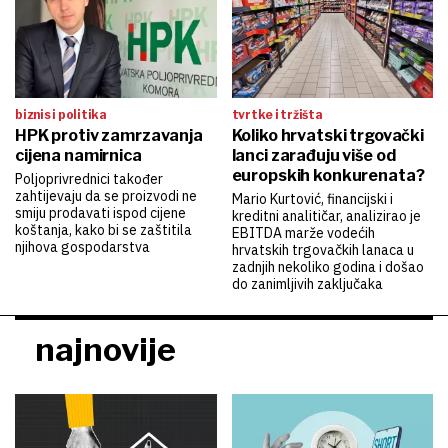
biznis i politika
tvrtke i tržišta
HPK protiv zamrzavanja
Koliko hrvatski trgovački
cijena namirnica
lanci zarađuju više od
europskih konkurenata?
Poljoprivrednici također
zahtijevaju da se proizvodi ne
Mario Kurtović, financijski i
smiju prodavati ispod cijene
kreditni analitičar, analizirao je
koštanja, kako bi se zaštitila
EBITDA marže vodećih
njihova gospodarstva
hrvatskih trgovačkih lanaca u
zadnjih nekoliko godina i došao
do zanimljivih zaključaka
najnovije