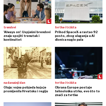
trendovi
tvrtke i tržišta
'Always on': Uspješni brendovi
Prihod SpaceX-a rastao 92
znaju spojiti trenutak i
posto, zbog ulaganja u AI
kontinuitet
dionica naglo pala
na današnji dan
tvrtke i tržišta
Oluja: vojna pobjeda koja je
Obrana Europe postaje
promijenila Hrvatsku i regiju
tehnološka utrka, evo što to
znači za tvrtke