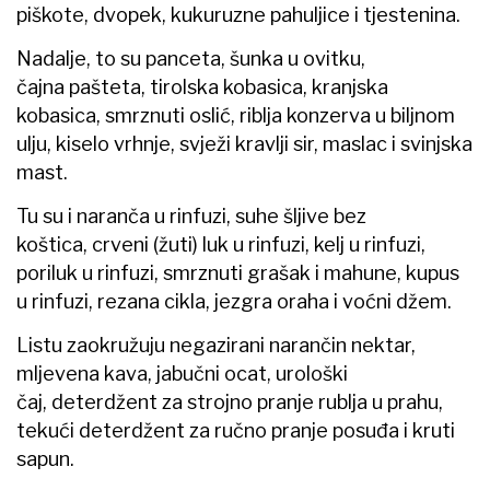
piškote, dvopek, kukuruzne pahuljice i tjestenina.
Nadalje, to su panceta, šunka u ovitku,
čajna pašteta, tirolska kobasica, kranjska
kobasica, smrznuti oslić, riblja konzerva u biljnom
ulju, kiselo vrhnje, svježi kravlji sir, maslac i svinjska
mast.
Tu su i naranča u rinfuzi, suhe šljive bez
koštica, crveni (žuti) luk u rinfuzi, kelj u rinfuzi,
poriluk u rinfuzi, smrznuti grašak i mahune, kupus
u rinfuzi, rezana cikla, jezgra oraha i voćni džem.
Listu zaokružuju negazirani narančin nektar,
mljevena kava, jabučni ocat, urološki
čaj, deterdžent za strojno pranje rublja u prahu,
tekući deterdžent za ručno pranje posuđa i kruti
sapun.