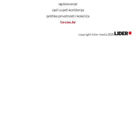
oglašavanje
opći uvjeti korištenja
politika privatnosti i kolačića
tocno.hr
copyright lider media 2025.