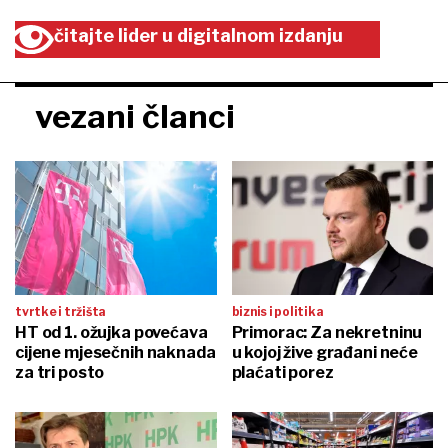
čitajte lider u digitalnom izdanju
vezani članci
tvrtke i tržišta
biznis i politika
HT od 1. ožujka povećava
Primorac: Za nekretninu
cijene mjesečnih naknada
u kojoj žive građani neće
za tri posto
plaćati porez