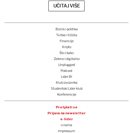
UČITAJ VIŠE
Biznis i politika
Tvrtke i tržišta
Financije
Kripto
Što i kako
Zeleno i digitalno
Unplugged
Podcast
Lider BI
Klub izvoznika
Studentski Lider klub
Konferencije
Pretplati se
Prijava na newsletter
e-lider
o nama
impressum