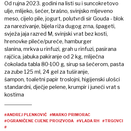
Od rujna 2023. godini na listi su i suncokretovo
ulje, mlijeko, šećer, brašno, svinjsko mljeveno
meso, cijelo pile, jogurt, polutvrdi sir Gouda - blok
za narezivanje, bijela riža dugog zrna, špageti,
svježa jaja razred M, svinjski vrat bez kosti,
hrenovke pileće/pureće, hamburger
slanina, mrkva u rinfuzi, grah u rinfuzi, pasirana
rajčica, jabuka pakiranje od 2 kg, mliječna
čokolada tabla 80 ̶100 g, sirup sa šećerom, pasta
za zube 125 ml, 24 gel za tuširanje,
šampon, toaletni papir troslojni, higijenski ulošci
standardni, dječje pelene, krumpir i juneći vrat s
kostima
#ANDREJ PLENKOVIĆ
#MARKO PRIMORAC
#OGRANIČENE CIJENE PROIZVODA
#VLADA RH
#TRGOVCI
#