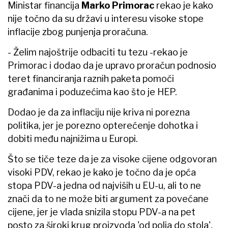
Ministar financija
Marko Primorac
rekao je kako
nije točno da su državi u interesu visoke stope
inflacije zbog punjenja proračuna.
- Želim najoštrije odbaciti tu tezu -rekao je
Primorac i dodao da je upravo proračun podnosio
teret financiranja raznih paketa pomoći
građanima i poduzećima kao što je HEP.
Dodao je da za inflaciju nije kriva ni porezna
politika, jer je porezno opterećenje dohotka i
dobiti među najnižima u Europi.
Što se tiče teze da je za visoke cijene odgovoran
visoki PDV, rekao je kako je točno da je opća
stopa PDV-a jedna od najviših u EU-u, ali to ne
znači da to ne može biti argument za povećane
cijene, jer je vlada snizila stopu PDV-a na pet
posto za široki krug proizvoda 'od polja do stola',