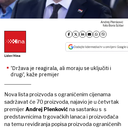
Andrej Plenković
foto Boris Ščitar
Dodajte lidermedia.hr u omiljeni Google i
Lider/Hina
'Država je reagirala, ali moraju se uključiti i
drugi', kaže premijer
Nova lista proizvoda s ograničenim cijenama
sadržavat će 70 proizvoda, najavio je u četvrtak
premijer
Andrej Plenković
na sastanku s s
predstavnicima trgovačkih lanaca i proizvođača
na temu revidiranja popisa proizvoda ograničenih