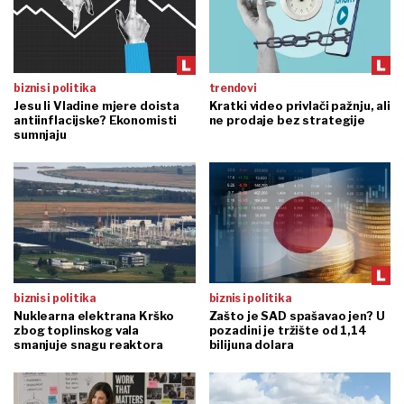
biznis i politika
trendovi
Jesu li Vladine mjere doista
Kratki video privlači pažnju, ali
antiinflacijske? Ekonomisti
ne prodaje bez strategije
sumnjaju
biznis i politika
biznis i politika
Nuklearna elektrana Krško
Zašto je SAD spašavao jen? U
zbog toplinskog vala
pozadini je tržište od 1,14
smanjuje snagu reaktora
bilijuna dolara