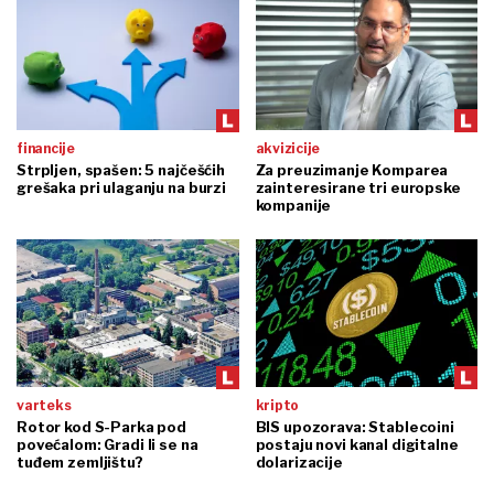
financije
akvizicije
Strpljen, spašen: 5 najčešćih
Za preuzimanje Komparea
grešaka pri ulaganju na burzi
zainteresirane tri europske
kompanije
varteks
kripto
Rotor kod S-Parka pod
BIS upozorava: Stablecoini
povećalom: Gradi li se na
postaju novi kanal digitalne
tuđem zemljištu?
dolarizacije