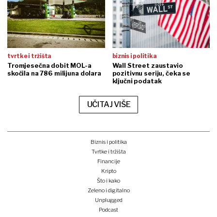
tvrtke i tržišta
biznis i politika
Tromjesečna dobit MOL-a
Wall Street zaustavio
skočila na 786 milijuna dolara
pozitivnu seriju, čeka se
ključni podatak
UČITAJ VIŠE
Biznis i politika
Tvrtke i tržišta
Financije
Kripto
Što i kako
Zeleno i digitalno
Unplugged
Podcast