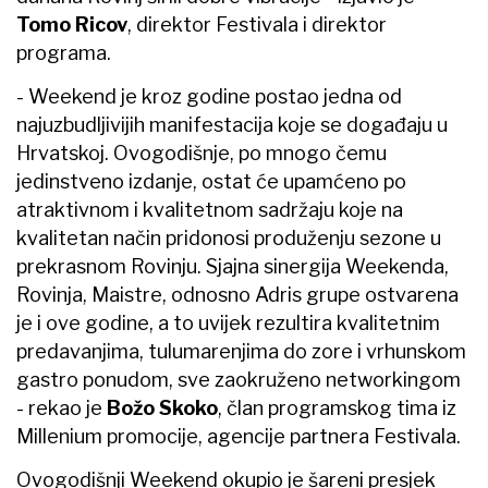
Tomo Ricov
, direktor Festivala i direktor
programa.
- Weekend je kroz godine postao jedna od
najuzbudljivijih manifestacija koje se događaju u
Hrvatskoj. Ovogodišnje, po mnogo čemu
jedinstveno izdanje, ostat će upamćeno po
atraktivnom i kvalitetnom sadržaju koje na
kvalitetan način pridonosi produženju sezone u
prekrasnom Rovinju. Sjajna sinergija Weekenda,
Rovinja, Maistre, odnosno Adris grupe ostvarena
je i ove godine, a to uvijek rezultira kvalitetnim
predavanjima, tulumarenjima do zore i vrhunskom
gastro ponudom, sve zaokruženo networkingom
- rekao je
Božo Skoko
, član programskog tima iz
Millenium promocije, agencije partnera Festivala.
Ovogodišnji Weekend okupio je šareni presjek