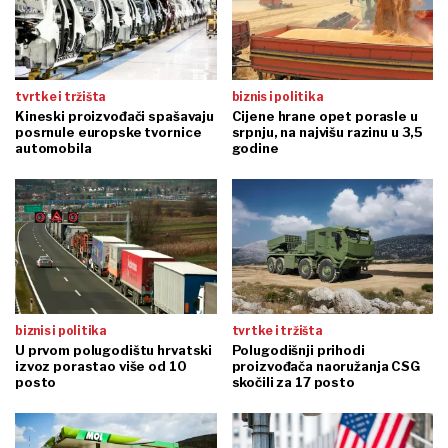
tvrtke i tržišta
biznis i politika
Kineski proizvođači spašavaju
Cijene hrane opet porasle u
posrnule europske tvornice
srpnju, na najvišu razinu u 3,5
automobila
godine
biznis i politika
tvrtke i tržišta
U prvom polugodištu hrvatski
Polugodišnji prihodi
izvoz porastao više od 10
proizvođača naoružanja CSG
posto
skočili za 17 posto