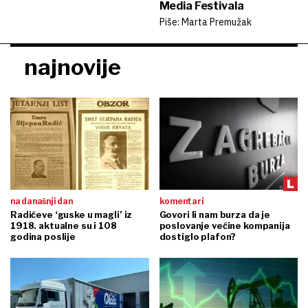
Media Festivala
Piše: Marta Premužak
najnovije
na današnji dan
komentari
Radićeve ‘guske u magli’ iz
Govori li nam burza da je
1918. aktualne su i 108
poslovanje većine kompanija
godina poslije
dostiglo plafon?