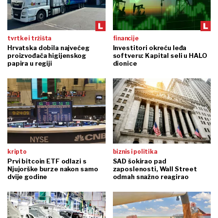
tvrtke i tržišta
financije
Hrvatska dobila najvećeg
Investitori okreću leđa
proizvođača higijenskog
softveru: Kapital seli u HALO
papira u regiji
dionice
kripto
biznis i politika
Prvi bitcoin ETF odlazi s
SAD šokirao pad
Njujorške burze nakon samo
zaposlenosti, Wall Street
dvije godine
odmah snažno reagirao