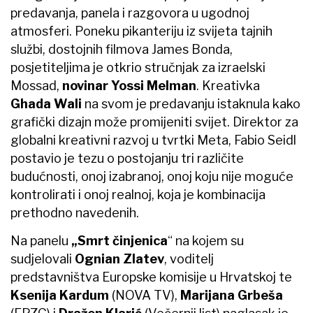
predavanja, panela i razgovora u ugodnoj
atmosferi. Poneku pikanteriju iz svijeta tajnih
službi, dostojnih filmova James Bonda,
posjetiteljima je otkrio stručnjak za izraelski
Mossad,
novinar Yossi Melman
. Kreativka
Ghada Wali
na svom je predavanju istaknula kako
grafički dizajn može promijeniti svijet. Direktor za
globalni kreativni razvoj u tvrtki Meta, Fabio Seidl
postavio je tezu o postojanju tri različite
budućnosti, onoj izabranoj, onoj koju nije moguće
kontrolirati i onoj realnoj, koja je kombinacija
prethodno navedenih.
Na panelu
„Smrt činjenica
“ na kojem su
sudjelovali
Ognian Zlatev
, voditelj
predstavništva Europske komisije u Hrvatskoj te
Ksenija
Kardum
(NOVA TV),
Marijana Grbeša