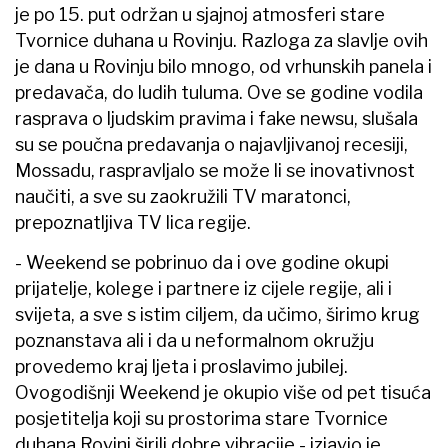
je po 15. put održan u sjajnoj atmosferi stare
Tvornice duhana u Rovinju. Razloga za slavlje ovih
je dana u Rovinju bilo mnogo, od vrhunskih panela i
predavača, do ludih tuluma. Ove se godine vodila
rasprava o ljudskim pravima i fake newsu, slušala
su se poučna predavanja o najavljivanoj recesiji,
Mossadu, raspravljalo se može li se inovativnost
naučiti, a sve su zaokružili TV maratonci,
prepoznatljiva TV lica regije.
- Weekend se pobrinuo da i ove godine okupi
prijatelje, kolege i partnere iz cijele regije, ali i
svijeta, a sve s istim ciljem, da učimo, širimo krug
poznanstava ali i da u neformalnom okružju
provedemo kraj ljeta i proslavimo jubilej.
Ovogodišnji Weekend je okupio više od pet tisuća
posjetitelja koji su prostorima stare Tvornice
duhana Rovinj širili dobre vibracije - izjavio je