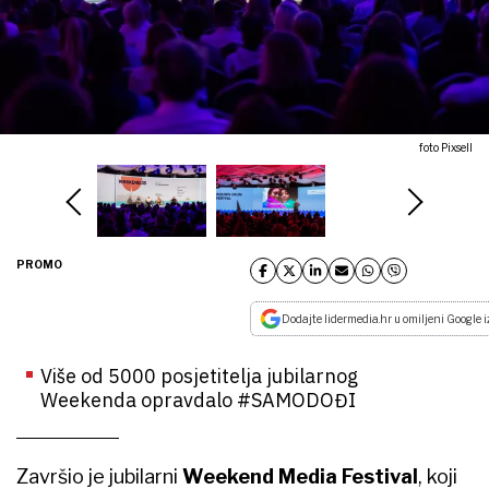
foto Pixsell
PROMO
Dodajte lidermedia.hr u omiljeni Google i
Više od 5000 posjetitelja jubilarnog
Weekenda opravdalo #SAMODOĐI
Završio je jubilarni
Weekend Media Festival
, koji