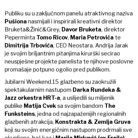
Publiku su u zaključnom panelu atraktivnog naziva
Pušiona
nasmijali i inspirirali kreativni direktor
Bruketa&Žinić&Grey,
Davor Bruketa
, direktor
Peperminta
Tomo Ricov
,
Maria Petrovića
te
Dimitrija Trbovića
, CEO Neostara. Andrija Jarak
je svojim briljantnim pitanjima kirurški secirao
neuspješne projekte panelista te njihove poslovne
promašaje potpuno ogolio pred publikom.
Jubilarni Weekend.15 glazbeno su zaokružili
spektakularnim nastupom
Darka Rundeka &
Jazz orkestra HRT-a
, a uslijedili su miljenik
publike
Matija Cvek
sa svojim bandom
The
Funksteins
, jedna od najzapaženijih regionalnih
glazbenih atrakcija,
Konstrakta & Zemlja Gruva
koji su svojim energičnim nastupom prodrmali sve
okupljene, baš kao i
Marija Mirković (ex Frajle).