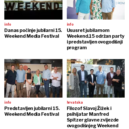
info
info
Danas počinje jubilarni 15.
Ususret jubilarnom
Weekend Media Festival
Weekend.15 održan party
i predstavljen ovogodišnji
program
info
hrvatska
Predstavljen jubilarni 15.
Filozof Slavoj Žižek i
Weekend Media Festival
psihijatar Manfred
Spitzer glavne zvijezde
ovogodišnjeg Weekend