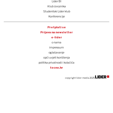
Lider BI
Klub izvoznika
Studentski Lider klub
Konferencije
Pretplati se
Prijava na newsletter
e-lider
o nama
impressum
oglašavanje
opći uvjeti korištenja
politika privatnosti i kolačića
tocno.hr
copyright lider media 2025.