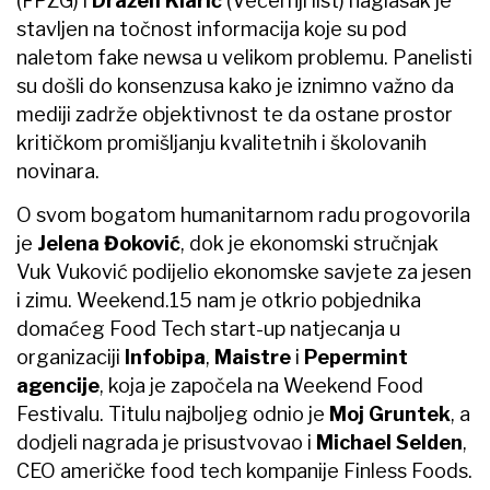
(FPZG) i
Dražen Klarić
(Večernji list) naglasak je
stavljen na točnost informacija koje su pod
naletom fake newsa u velikom problemu. Panelisti
su došli do konsenzusa kako je iznimno važno da
mediji zadrže objektivnost te da ostane prostor
kritičkom promišljanju kvalitetnih i školovanih
novinara.
O svom bogatom humanitarnom radu progovorila
je
Jelena Đoković
, dok je ekonomski stručnjak
Vuk Vuković podijelio ekonomske savjete za jesen
i zimu. Weekend.15 nam je otkrio pobjednika
domaćeg Food Tech start-up natjecanja u
organizaciji
Infobipa
,
Maistre
i
Pepermint
agencije
, koja je započela na Weekend Food
Festivalu. Titulu najboljeg odnio je
Moj
Gruntek
, a
dodjeli nagrada je prisustvovao i
Michael Selden
,
CEO američke food tech kompanije Finless Foods.