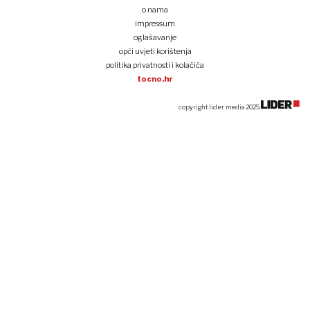
o nama
impressum
oglašavanje
opći uvjeti korištenja
politika privatnosti i kolačića
tocno.hr
copyright lider media 2025.