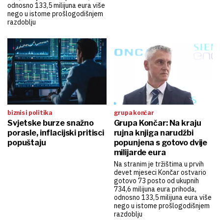
odnosno 133,5 milijuna eura više
nego u istome prošlogodišnjem
razdoblju
biznis i politika
grupa končar
Svjetske burze snažno
Grupa Končar: Na kraju
porasle, inflacijski pritisci
rujna knjiga narudžbi
popuštaju
popunjena s gotovo dvije
milijarde eura
Na stranim je tržištima u prvih
devet mjeseci Končar ostvario
gotovo 73 posto od ukupnih
734,6 milijuna eura prihoda,
odnosno 133,5 milijuna eura više
nego u istome prošlogodišnjem
razdoblju