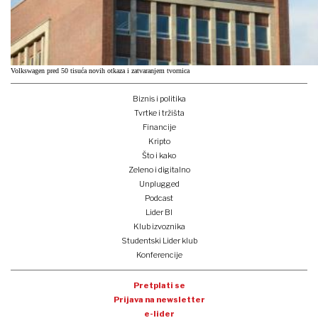
Volkswagen pred 50 tisuća novih otkaza i zatvaranjem tvornica
Biznis i politika
Tvrtke i tržišta
Financije
Kripto
Što i kako
Zeleno i digitalno
Unplugged
Podcast
Lider BI
Klub izvoznika
Studentski Lider klub
Konferencije
Pretplati se
Prijava na newsletter
e-lider