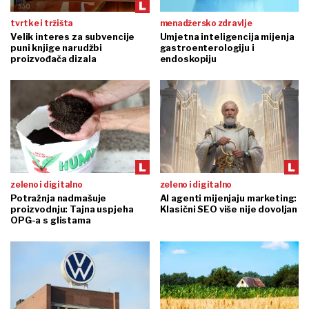
tvrtke i tržišta
menadžersko zdravlje
Velik interes za subvencije
Umjetna inteligencija mijenja
puni knjige narudžbi
gastroenterologiju i
proizvođača dizala
endoskopiju
zeleno i digitalno
zeleno i digitalno
Potražnja nadmašuje
AI agenti mijenjaju marketing:
proizvodnju: Tajna uspjeha
Klasični SEO više nije dovoljan
OPG-a s glistama