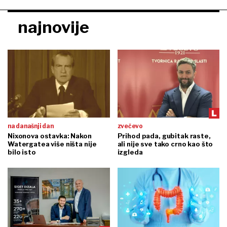
najnovije
na današnji dan
zvečevo
Nixonova ostavka: Nakon
Prihod pada, gubitak raste,
Watergatea više ništa nije
ali nije sve tako crno kao što
bilo isto
izgleda