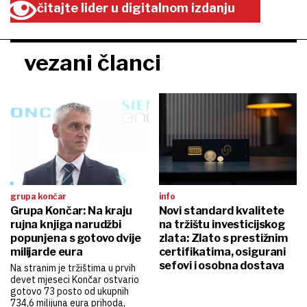
čitajte lider u digitalnom izdanju
vezani članci
grupa končar
info
Grupa Končar: Na kraju
Novi standard kvalitete
rujna knjiga narudžbi
na tržištu investicijskog
popunjena s gotovo dvije
zlata: Zlato s prestižnim
milijarde eura
certifikatima, osigurani
sefovi i osobna dostava
Na stranim je tržištima u prvih
devet mjeseci Končar ostvario
gotovo 73 posto od ukupnih
734,6 milijuna eura prihoda,