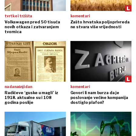
tvrtke i tržišta
komentari
Volkswagen pred 50 tisuća
Zašto hrvatska poljoprivreda
novih otkaza i zatvaranjem
ne stvara više vrijednosti
tvornica
na današnji dan
komentari
Radićeve ‘guske u magli’ iz
Govori li nam burza da je
1918. aktualne su i 108
poslovanje većine kompanija
godina poslije
dostiglo plafon?