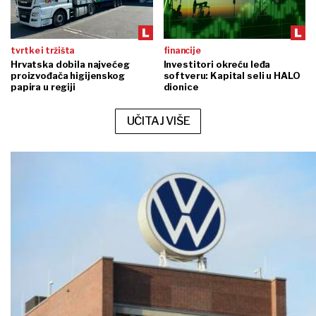
tvrtke i tržišta
financije
Hrvatska dobila najvećeg
Investitori okreću leđa
proizvođača higijenskog
softveru: Kapital seli u HALO
papira u regiji
dionice
UČITAJ VIŠE