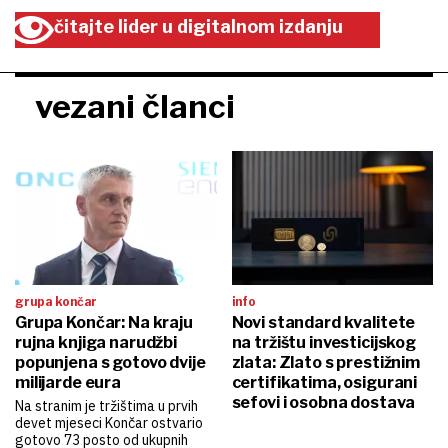
čitajte lider u digitalnom izdanju
vezani članci
grupa končar
info
Grupa Končar: Na kraju
Novi standard kvalitete
rujna knjiga narudžbi
na tržištu investicijskog
popunjena s gotovo dvije
zlata: Zlato s prestižnim
milijarde eura
certifikatima, osigurani
sefovi i osobna dostava
Na stranim je tržištima u prvih
devet mjeseci Končar ostvario
gotovo 73 posto od ukupnih