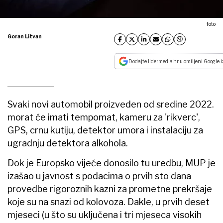
foto
Goran Litvan
Dodajte lidermedia.hr u omiljeni Google i
Svaki novi automobil proizveden od sredine 2022.
morat će imati tempomat, kameru za 'rikverc',
GPS, crnu kutiju, detektor umora i instalaciju za
ugradnju detektora alkohola.
Dok je Europsko vijeće donosilo tu uredbu, MUP je
izašao u javnost s podacima o prvih sto dana
provedbe rigoroznih kazni za prometne prekršaje
koje su na snazi od kolovoza. Dakle, u prvih deset
mjeseci (u što su uključena i tri mjeseca visokih