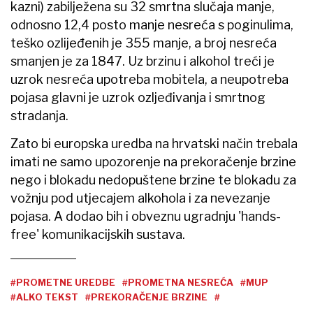
kazni) zabilježena su 32 smrtna slučaja manje,
odnosno 12,4 posto manje nesreća s poginulima,
teško ozlijeđenih je 355 manje, a broj nesreća
smanjen je za 1847. Uz brzinu i alkohol treći je
uzrok nesreća upotreba mobitela, a neupotreba
pojasa glavni je uzrok ozljeđivanja i smrtnog
stradanja.
Zato bi europska uredba na hrvatski način trebala
imati ne samo upozorenje na prekoračenje brzine
nego i blokadu nedopuštene brzine te blokadu za
vožnju pod utjecajem alkohola i za nevezanje
pojasa. A dodao bih i obveznu ugradnju 'hands-
free' komunikacijskih sustava.
#PROMETNE UREDBE
#PROMETNA NESREĆA
#MUP
#ALKO TEKST
#PREKORAČENJE BRZINE
#