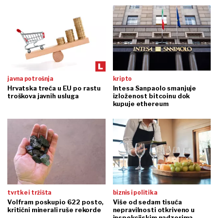
javna potrošnja
kripto
Hrvatska treća u EU po rastu
Intesa Sanpaolo smanjuje
troškova javnih usluga
izloženost bitcoinu dok
kupuje ethereum
tvrtke i tržišta
biznis i politika
Volfram poskupio 622 posto,
Više od sedam tisuća
kritični minerali ruše rekorde
nepravilnosti otkriveno u
inspekcijskim nadzorima