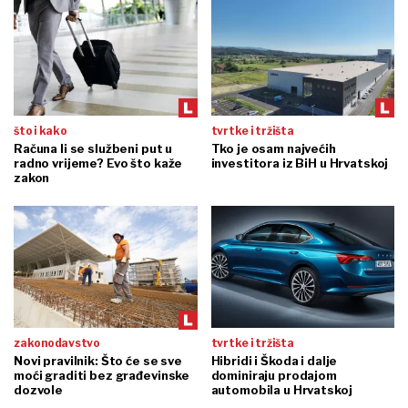
što i kako
tvrtke i tržišta
Računa li se službeni put u
Tko je osam najvećih
radno vrijeme? Evo što kaže
investitora iz BiH u Hrvatskoj
zakon
zakonodavstvo
tvrtke i tržišta
Novi pravilnik: Što će se sve
Hibridi i Škoda i dalje
moći graditi bez građevinske
dominiraju prodajom
dozvole
automobila u Hrvatskoj