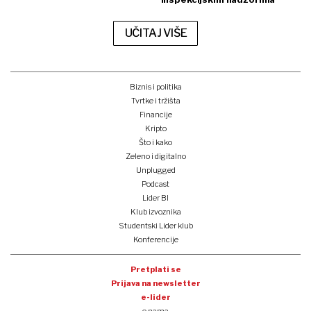
UČITAJ VIŠE
Biznis i politika
Tvrtke i tržišta
Financije
Kripto
Što i kako
Zeleno i digitalno
Unplugged
Podcast
Lider BI
Klub izvoznika
Studentski Lider klub
Konferencije
Pretplati se
Prijava na newsletter
e-lider