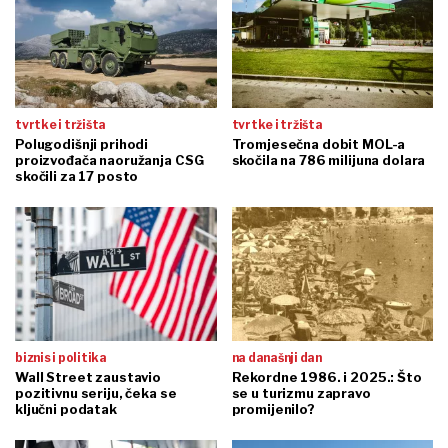
tvrtke i tržišta
tvrtke i tržišta
Polugodišnji prihodi
Tromjesečna dobit MOL-a
proizvođača naoružanja CSG
skočila na 786 milijuna dolara
skočili za 17 posto
biznis i politika
na današnji dan
Wall Street zaustavio
Rekordne 1986. i 2025.: Što
pozitivnu seriju, čeka se
se u turizmu zapravo
ključni podatak
promijenilo?