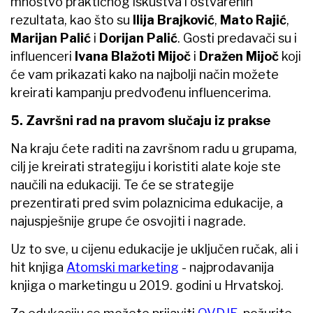
mnoštvo praktičnog iskustva i ostvarenih
rezultata, kao što su
Ilija Brajković
,
Mato Rajić
,
Marijan Palić
i
Dorijan Palić
. Gosti predavači su i
influenceri
Ivana Blažoti Mijoč
i
Dražen Mijoč
koji
će vam prikazati kako na najbolji način možete
kreirati kampanju predvođenu influencerima.
5. Završni rad na pravom slučaju iz prakse
Na kraju ćete raditi na završnom radu u grupama,
cilj je kreirati strategiju i koristiti alate koje ste
naučili na edukaciji. Te će se strategije
prezentirati pred svim polaznicima edukacije, a
najuspješnije grupe će osvojiti i nagrade.
Uz to sve, u cijenu edukacije je uključen ručak, ali i
hit knjiga
Atomski marketing
- najprodavanija
knjiga o marketingu u 2019. godini u Hrvatskoj.