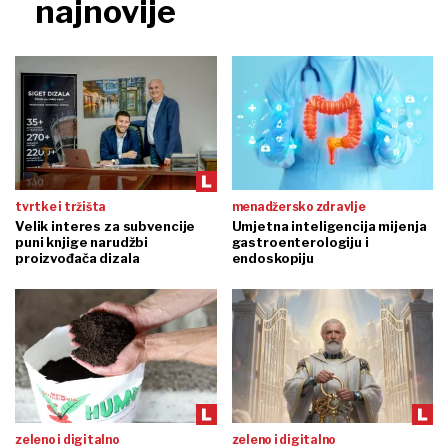
najnovije
tvrtke i tržišta
menadžersko zdravlje
Velik interes za subvencije
Umjetna inteligencija mijenja
puni knjige narudžbi
gastroenterologiju i
proizvođača dizala
endoskopiju
zeleno i digitalno
zeleno i digitalno