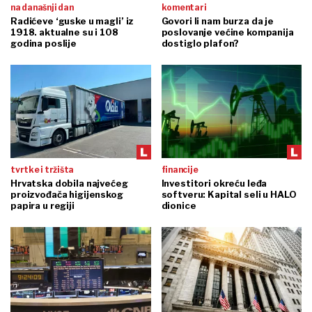
na današnji dan
komentari
Radićeve ‘guske u magli’ iz
Govori li nam burza da je
1918. aktualne su i 108
poslovanje većine kompanija
godina poslije
dostiglo plafon?
tvrtke i tržišta
financije
Hrvatska dobila najvećeg
Investitori okreću leđa
proizvođača higijenskog
softveru: Kapital seli u HALO
papira u regiji
dionice