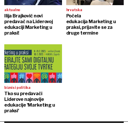
aktualno
hrvatska
Ilija Brajković novi
Počela
predavač na Liderovoj
edukacija Marketing u
edukaciji Marketing u
praksi, prijavite se za
praksi!
druge termine
biznis i politika
Tko su predavači
Liderove najnovije
edukacije 'Marketing u
praksi'