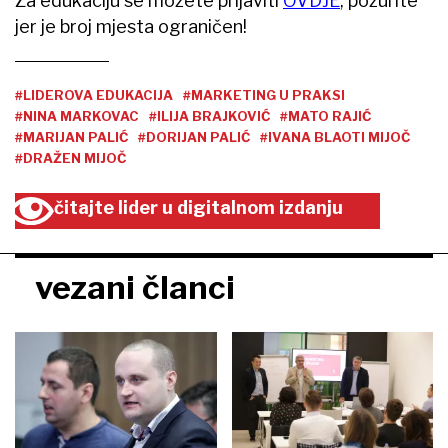
Za edukaciju se možete prijaviti
OVDJE
, požurite
jer je broj mjesta ograničen!
#LIDEROVA EDUKACIJA
#MARKETING U PRAKSI
#NINA MARKOVAC
#ILIJA BRAJKOVIĆ
#MATO RAJIĆ
#MARIJAN PALIĆ
#DORIJAN PALIĆ
#IVANA BLAOTI MIJOČ
#DRAŽEN MIJOČ
čitajte lider u digitalnom izdanju
vezani članci