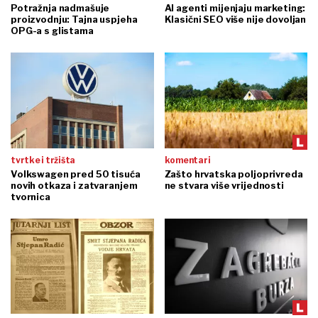
Potražnja nadmašuje
AI agenti mijenjaju marketing:
proizvodnju: Tajna uspjeha
Klasični SEO više nije dovoljan
OPG-a s glistama
tvrtke i tržišta
komentari
Volkswagen pred 50 tisuća
Zašto hrvatska poljoprivreda
novih otkaza i zatvaranjem
ne stvara više vrijednosti
tvornica