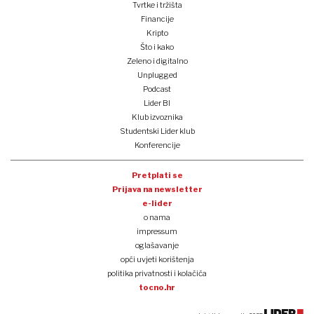
Tvrtke i tržišta
Financije
Kripto
Što i kako
Zeleno i digitalno
Unplugged
Podcast
Lider BI
Klub izvoznika
Studentski Lider klub
Konferencije
Pretplati se
Prijava na newsletter
e-lider
o nama
impressum
oglašavanje
opći uvjeti korištenja
politika privatnosti i kolačića
tocno.hr