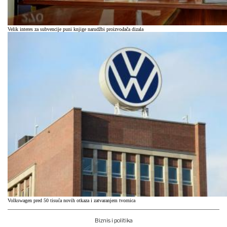
Velik interes za subvencije puni knjige narudžbi proizvođača dizala
Volkswagen pred 50 tisuća novih otkaza i zatvaranjem tvornica
Biznis i politika