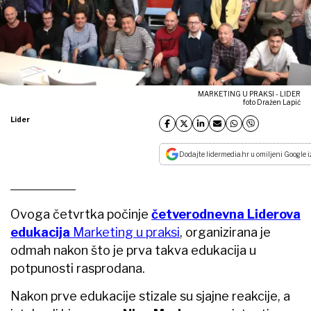
MARKETING U PRAKSI - LIDER
foto Dražen Lapić
Lider
Dodajte lidermedia.hr u omiljeni Google i
Ovoga četvrtka počinje
četverodnevna Liderova
edukacija
Marketing u praksi
, organizirana je
odmah nakon što je prva takva edukacija u
potpunosti rasprodana.
Nakon prve edukacije stizale su sjajne reakcije, a