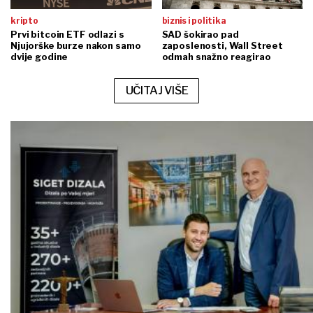
kripto
biznis i politika
Prvi bitcoin ETF odlazi s
SAD šokirao pad
Njujorške burze nakon samo
zaposlenosti, Wall Street
dvije godine
odmah snažno reagirao
UČITAJ VIŠE