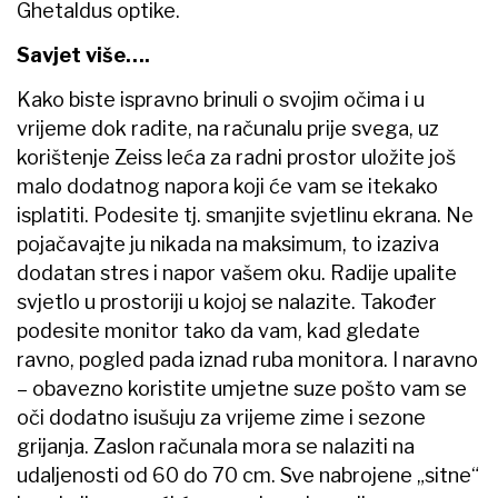
Ghetaldus optike.
Savjet više….
Kako biste ispravno brinuli o svojim očima i u
vrijeme dok radite, na računalu prije svega, uz
korištenje Zeiss leća za radni prostor uložite još
malo dodatnog napora koji će vam se itekako
isplatiti. Podesite tj. smanjite svjetlinu ekrana. Ne
pojačavajte ju nikada na maksimum, to izaziva
dodatan stres i napor vašem oku. Radije upalite
svjetlo u prostoriji u kojoj se nalazite. Također
podesite monitor tako da vam, kad gledate
ravno, pogled pada iznad ruba monitora. I naravno
– obavezno koristite umjetne suze pošto vam se
oči dodatno isušuju za vrijeme zime i sezone
grijanja. Zaslon računala mora se nalaziti na
udaljenosti od 60 do 70 cm. Sve nabrojene „sitne“