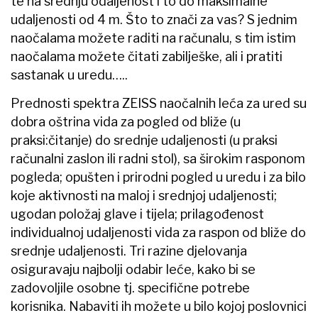
te na srednju odaljenost i to do maksimalne
udaljenosti od 4 m. Što to znači za vas? S jednim
naočalama možete raditi na računalu, s tim istim
naočalama možete čitati zabilješke, ali i pratiti
sastanak u uredu…..
Prednosti spektra ZEISS naočalnih leća za ured su
dobra oštrina vida za pogled od bliže (u
praksi:čitanje) do srednje udaljenosti (u praksi
računalni zaslon ili radni stol), sa širokim rasponom
pogleda; opušten i prirodni pogled u uredu i za bilo
koje aktivnosti na maloj i srednjoj udaljenosti;
ugodan položaj glave i tijela; prilagođenost
individualnoj udaljenosti vida za raspon od bliže do
srednje udaljenosti. Tri razine djelovanja
osiguravaju najbolji odabir leće, kako bi se
zadovoljile osobne tj. specifične potrebe
korisnika. Nabaviti ih možete u bilo kojoj poslovnici