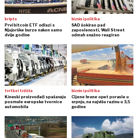
kripto
biznis i politika
Prvi bitcoin ETF odlazi s
SAD šokirao pad
Njujorške burze nakon samo
zaposlenosti, Wall Street
dvije godine
odmah snažno reagirao
tvrtke i tržišta
biznis i politika
Kineski proizvođači spašavaju
Cijene hrane opet porasle u
posrnule europske tvornice
srpnju, na najvišu razinu u 3,5
automobila
godine