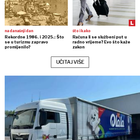
na današnji dan
što i kako
Rekordne 1986. i 2025.: Što
Računa li se službeni put u
se u turizmu zapravo
radno vrijeme? Evo što kaže
promijenilo?
zakon
UČITAJ VIŠE