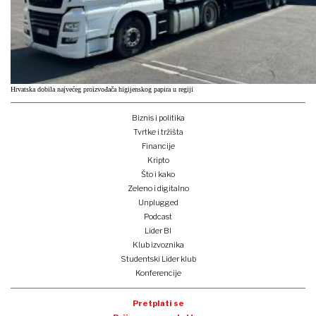
Hrvatska dobila najvećeg proizvođača higijenskog papira u regiji
Biznis i politika
Tvrtke i tržišta
Financije
Kripto
Što i kako
Zeleno i digitalno
Unplugged
Podcast
Lider BI
Klub izvoznika
Studentski Lider klub
Konferencije
Pretplati se