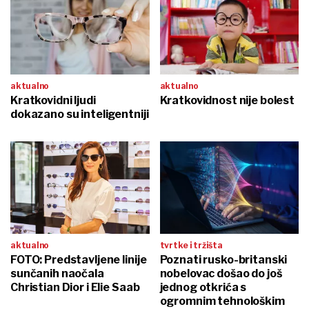
aktualno
aktualno
Kratkovidni ljudi
Kratkovidnost nije bolest
dokazano su inteligentniji
aktualno
tvrtke i tržišta
FOTO: Predstavljene linije
Poznati rusko-britanski
sunčanih naočala
nobelovac došao do još
Christian Dior i Elie Saab
jednog otkrića s
ogromnim tehnološkim