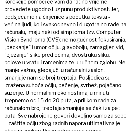
korekcije pomoći će vam da radno vrijeme
provedete ugodno i uz punu produktivnost. Jer,
podsjećamo na činjenice s početka teksta -
većina ljudi, koji svakodnevno i dugotrajno rade na
računalu, imaju neki od simptoma tzv. Computer
Vision Syndroma (CVS): nemogućnost fokusiranja,
„peckanje" i umor očiju, glavobolju, zamagljen vid,
"bježanje" slike pred očima, dvostruku sliku,
bolove u vratu i ramenima te u ručnom zglobu. Ne
manje važno, gledajući u računalni zaslon,
smanjuje nam se broj treptaja. Posljedica su
izražena suhoća očiju, pečenje, svrbež, pojačano
suzenje. U normalnim okolnostima, u minuti
trepnemo od 15 do 20 puta, a prilikom rada za
računalom broj treptaja smanjuje se čak i za pet
puta. Sve nabrojeno govori dovoljno samo za sebe
– zaštita očiju zbog radnih napora ultimativna je
obveza svakog tko je odgovoran prema