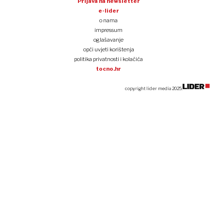
Prijava na newsletter
e-lider
o nama
impressum
oglašavanje
opći uvjeti korištenja
politika privatnosti i kolačića
tocno.hr
copyright lider media 2025.