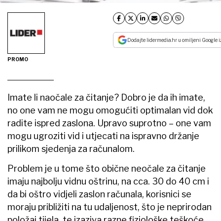
Dodajte lidermedia.hr u omiljeni Google i
PROMO
Imate li naočale za čitanje? Dobro je da ih imate,
no one vam ne mogu omogućiti optimalan vid dok
radite ispred zaslona. Upravo suprotno – one vam
mogu ugroziti vid i utjecati na ispravno držanje
prilikom sjedenja za računalom.
Problem je u tome što obične neočale za čitanje
imaju najbolju vidnu oštrinu, na cca. 30 do 40 cm i
da bi oštro vidjeli zaslon računala, korisnici se
moraju približiti na tu udaljenost, što je neprirodan
položaj tijela, te izaziva razne fiziološke teškoće.