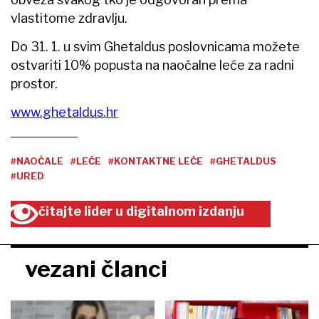
vlastitome zdravlju.
Do 31. 1. u svim Ghetaldus poslovnicama možete
ostvariti 10% popusta na naočalne leće za radni
prostor.
www.ghetaldus.hr
#NAOČALE
#LEĆE
#KONTAKTNE LEĆE
#GHETALDUS
#URED
čitajte lider u digitalnom izdanju
vezani članci