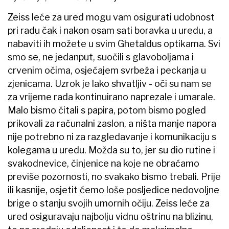
Zeiss leće za ured mogu vam osigurati udobnost
pri radu čak i nakon osam sati boravka u uredu, a
nabaviti ih možete u svim Ghetaldus optikama. Svi
smo se, ne jedanput, suočili s glavoboljama i
crvenim očima, osjećajem svrbeža i peckanja u
zjenicama. Uzrok je lako shvatljiv - oči su nam se
za vrijeme rada kontinuirano naprezale i umarale.
Malo bismo čitali s papira, potom bismo pogled
prikovali za računalni zaslon, a ništa manje napora
nije potrebno ni za razgledavanje i komunikaciju s
kolegama u uredu. Možda su to, jer su dio rutine i
svakodnevice, činjenice na koje ne obraćamo
previše pozornosti, no svakako bismo trebali. Prije
ili kasnije, osjetit ćemo loše posljedice nedovoljne
brige o stanju svojih umornih očiju. Zeiss leće za
ured osiguravaju najbolju vidnu oštrinu na blizinu,