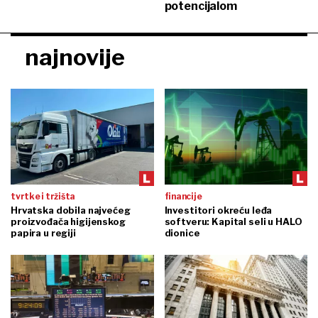
potencijalom
najnovije
tvrtke i tržišta
financije
Hrvatska dobila najvećeg
Investitori okreću leđa
proizvođača higijenskog
softveru: Kapital seli u HALO
papira u regiji
dionice