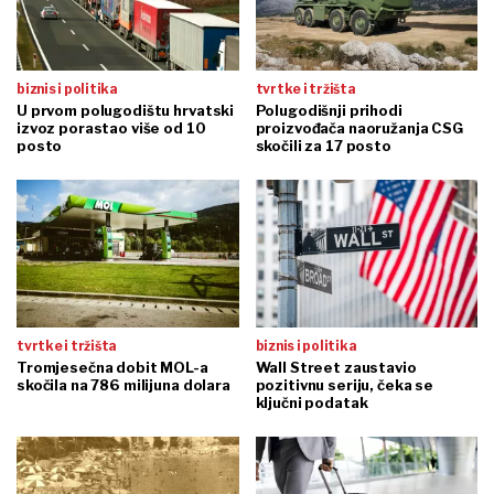
biznis i politika
tvrtke i tržišta
U prvom polugodištu hrvatski
Polugodišnji prihodi
izvoz porastao više od 10
proizvođača naoružanja CSG
posto
skočili za 17 posto
tvrtke i tržišta
biznis i politika
Tromjesečna dobit MOL-a
Wall Street zaustavio
skočila na 786 milijuna dolara
pozitivnu seriju, čeka se
ključni podatak