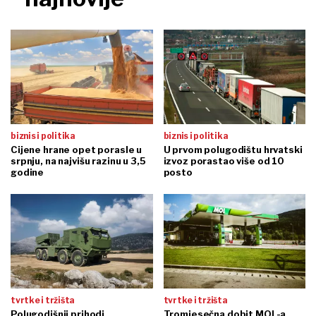
biznis i politika
biznis i politika
Cijene hrane opet porasle u
U prvom polugodištu hrvatski
srpnju, na najvišu razinu u 3,5
izvoz porastao više od 10
godine
posto
tvrtke i tržišta
tvrtke i tržišta
Polugodišnji prihodi
Tromjesečna dobit MOL-a