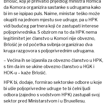
Brlošić, koji je prihvatio prijedlog ministra Romića
da Komora organizira sastanke s udrugama kako
bi im se ispipao puls. Naime, ministar teško može
okupiti na jednom mjestu sve udruge, pa u HPK
vidi budućeg partnera koji će zastupati interese
poljoprivrednika. S obzirom na to da HPK nema
legitimitet jer članstvo u Komori nije obvezno,
Brlošić je od početka svibnja organizirao dva
kruga
razgovora
s poljoprivrednim udrugama.
– Većina ih se izjasnila za obvezno članstvo u HPK,
s tim da im se ukine obvezno članstvo u HGK i
HOK-u – kaže Brlošić.
HPK bi, dodaje, formirao sektorske odbore u koje
bi ušle poljoprivredne udruge te bi čelni ljudi
odbora (zajedno s vodstvom HPK) zastupali svoj
sektor pred Ministarstvom i u Bruxellesu.