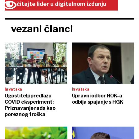
čitajte lider u digitalnom izdanju
vezani članci
hrvatska
hrvatska
Ugostitelji predlažu
Upravni odbor HOK-a
COVID eksperiment:
odbija spajanje s HGK
Priznavanje rada kao
poreznog troška