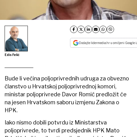
Dodajte lidermedia.hr u omiljeni Google i
Edis Felić
Bude li većina poljoprivrednih udruga za obvezno
članstvo u Hrvatskoj poljoprivrednoj komori,
ministar poljoprivrede Davor Romić predložit će
na jesen Hrvatskom saboru izmjenu Zakona o
HPK.
Iako nismo dobili potvrdu iz Ministarstva
poljoprivrede, to tvrdi predsjednik HPK Mato