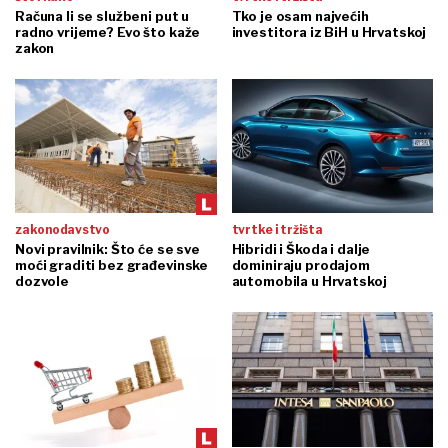
Računa li se službeni put u
Tko je osam najvećih
radno vrijeme? Evo što kaže
investitora iz BiH u Hrvatskoj
zakon
zakonodavstvo
tvrtke i tržišta
Novi pravilnik: Što će se sve
Hibridi i Škoda i dalje
moći graditi bez građevinske
dominiraju prodajom
dozvole
automobila u Hrvatskoj