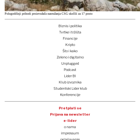
Polugodišnji prihodi proizvođača naoružanja CSG skočili za 17 posto
Biznis i politika
Tvrtke i tržišta
Financije
Kripto
Što i kako
Zeleno i digitalno
Unplugged
Podcast
Lider BI
Klub izvoznika
Studentski Lider klub
Konferencije
Pretplati se
Prijava na newsletter
e-lider
o nama
impressum
oglašavanje