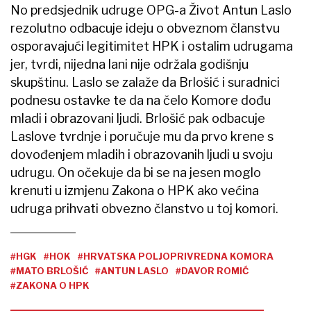
No predsjednik udruge OPG-a Život Antun Laslo
rezolutno odbacuje ideju o obveznom članstvu
osporavajući legitimitet HPK i ostalim udrugama
jer, tvrdi, nijedna lani nije održala godišnju
skupštinu. Laslo se zalaže da Brlošić i suradnici
podnesu ostavke te da na čelo Komore dođu
mladi i obrazovani ljudi. Brlošić pak odbacuje
Laslove tvrdnje i poručuje mu da prvo krene s
dovođenjem mladih i obrazovanih ljudi u svoju
udrugu. On očekuje da bi se na jesen moglo
krenuti u izmjenu Zakona o HPK ako većina
udruga prihvati obvezno članstvo u toj komori.
#HGK
#HOK
#HRVATSKA POLJOPRIVREDNA KOMORA
#MATO BRLOŠIĆ
#ANTUN LASLO
#DAVOR ROMIĆ
#ZAKONA O HPK