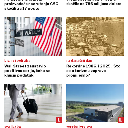
proizvođača naoružanja CSG
skočila na 786 milijuna dolara
skočili za 17 posto
biznis i politika
na današnji dan
Wall Street zaustavio
Rekordne 1986. i 2025.: Što
pozitivnu seriju, čeka se
se u turizmu zapravo
ključni podatak
promijenilo?
što i kako
tvrtke i tržišta