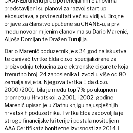
CRANEbrunchu pred potencijalnim članovima
predstavljeni su planovi za razvoj start up
ekosustava, a prvi rezultati već su vidljivi. Brojne
prijave za članstvo upućene su CRANE-u, a prvi
među novoprimljenim članovima su Dario Marenić,
Aljoša Domijan te Dražen Turujlija.
Dario Marenić poduzetnik je s 34 godina iskustva
te osnivač tvrtke Elda d.o.o. specijalizirane za
proizvodnju tekućina za elektronske cigarete koja
trenutno broji 24 zaposlenika i izvozi u više od 80
zemalja svijeta. Njegova tvrtka Elda d.o.o.
2000./2001. bila je među top 7% po ukupnom
prometu u Hrvatskoj, a 2001. i 2002. godine
Marenić upisan je u Zlatnu knjigu najuspješnijih
hrvatskih poduzetnika. Tvrtka Elda zadovoljila je
stroge financijske kriterije i postala nositeljem
AAA Certifikata bonitetne izvrsnosti za 2014. i