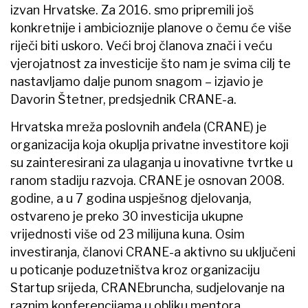
izvan Hrvatske. Za 2016. smo pripremili još
konkretnije i ambicioznije planove o čemu će više
riječi biti uskoro. Veći broj članova znači i veću
vjerojatnost za investicije što nam je svima cilj te
nastavljamo dalje punom snagom – izjavio je
Davorin Štetner, predsjednik CRANE-a.
Hrvatska mreža poslovnih anđela (CRANE) je
organizacija koja okuplja privatne investitore koji
su zainteresirani za ulaganja u inovativne tvrtke u
ranom stadiju razvoja. CRANE je osnovan 2008.
godine, a u 7 godina uspješnog djelovanja,
ostvareno je preko 30 investicija ukupne
vrijednosti više od 23 milijuna kuna. Osim
investiranja, članovi CRANE-a aktivno su uključeni
u poticanje poduzetništva kroz organizaciju
Startup srijeda, CRANEbruncha, sudjelovanje na
raznim konferencijama u obliku mentora,