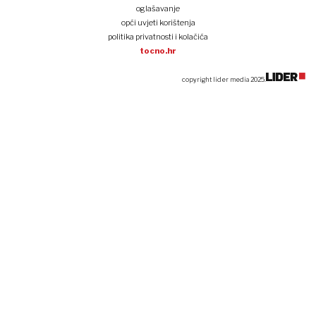
oglašavanje
opći uvjeti korištenja
politika privatnosti i kolačića
tocno.hr
copyright lider media 2025.