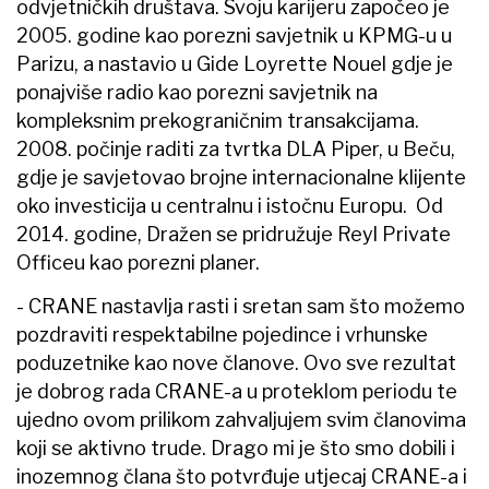
odvjetničkih društava. Svoju karijeru započeo je
2005. godine kao porezni savjetnik u KPMG-u u
Parizu, a nastavio u Gide Loyrette Nouel gdje je
ponajviše radio kao porezni savjetnik na
kompleksnim prekograničnim transakcijama.
2008. počinje raditi za tvrtka DLA Piper, u Beču,
gdje je savjetovao brojne internacionalne klijente
oko investicija u centralnu i istočnu Europu. Od
2014. godine, Dražen se pridružuje Reyl Private
Officeu kao porezni planer.
- CRANE nastavlja rasti i sretan sam što možemo
pozdraviti respektabilne pojedince i vrhunske
poduzetnike kao nove članove. Ovo sve rezultat
je dobrog rada CRANE-a u proteklom periodu te
ujedno ovom prilikom zahvaljujem svim članovima
koji se aktivno trude. Drago mi je što smo dobili i
inozemnog člana što potvrđuje utjecaj CRANE-a i