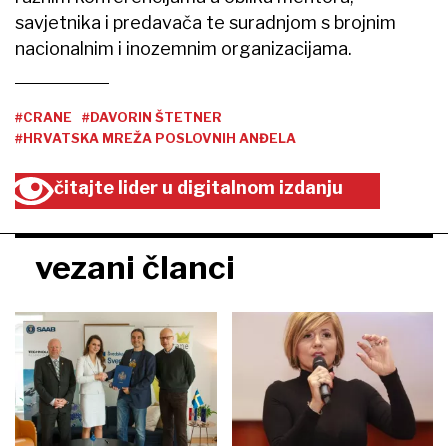
savjetnika i predavača te suradnjom s brojnim
nacionalnim i inozemnim organizacijama.
#CRANE
#DAVORIN ŠTETNER
#HRVATSKA MREŽA POSLOVNIH ANĐELA
čitajte lider u digitalnom izdanju
vezani članci