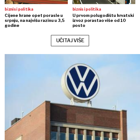
biznis i politika
biznis i politika
Cijene hrane opet porasle u
U prvom polugodištu hrvatski
srpnju, na najvišu razinu u 3,5
izvoz porastao više od 10
godine
posto
UČITAJ VIŠE