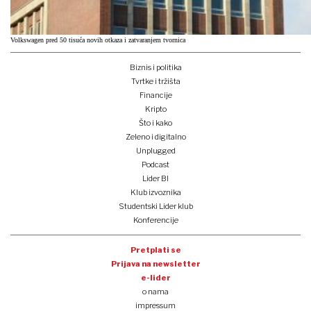
Volkswagen pred 50 tisuća novih otkaza i zatvaranjem tvornica
Biznis i politika
Tvrtke i tržišta
Financije
Kripto
Što i kako
Zeleno i digitalno
Unplugged
Podcast
Lider BI
Klub izvoznika
Studentski Lider klub
Konferencije
Pretplati se
Prijava na newsletter
e-lider
o nama
impressum