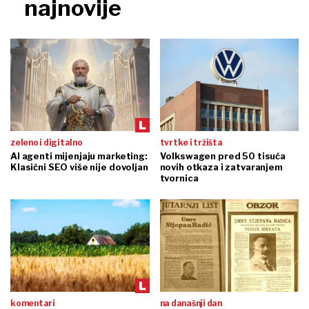
najnovije
zeleno i digitalno
tvrtke i tržišta
AI agenti mijenjaju marketing:
Volkswagen pred 50 tisuća
Klasični SEO više nije dovoljan
novih otkaza i zatvaranjem
tvornica
komentari
na današnji dan