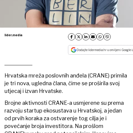
lider.media
Dodajte lidermedia.hr u omiljeni Google i
Hrvatska mreža poslovnih anđela (CRANE) primila
je tri nova, ugledna člana, čime se proširila svoj
utjecaj i izvan Hrvatske.
Brojne aktivnosti CRANE-a usmjerene su prema
razvoju startup ekosustava u Hrvatskoj, a jedan
od prvih koraka za ostvarenje tog cilja je i
povećanje broja investitora. Na prošlom