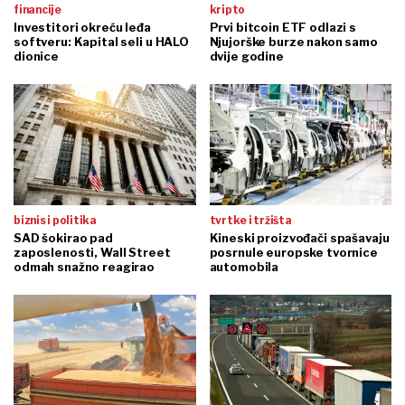
financije
kripto
Investitori okreću leđa
Prvi bitcoin ETF odlazi s
softveru: Kapital seli u HALO
Njujorške burze nakon samo
dionice
dvije godine
biznis i politika
tvrtke i tržišta
SAD šokirao pad
Kineski proizvođači spašavaju
zaposlenosti, Wall Street
posrnule europske tvornice
odmah snažno reagirao
automobila