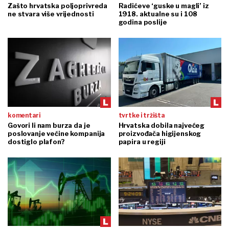
Zašto hrvatska poljoprivreda
Radićeve ‘guske u magli’ iz
ne stvara više vrijednosti
1918. aktualne su i 108
godina poslije
komentari
tvrtke i tržišta
Govori li nam burza da je
Hrvatska dobila najvećeg
poslovanje većine kompanija
proizvođača higijenskog
dostiglo plafon?
papira u regiji