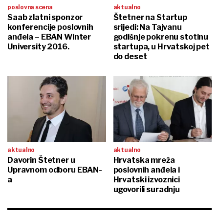
poslovna scena
aktualno
Saab zlatni sponzor
Štetner na Startup
konferencije poslovnih
srijedi: Na Tajvanu
anđela – EBAN Winter
godišnje pokrenu stotinu
University 2016.
startupa, u Hrvatskoj pet
do deset
aktualno
aktualno
Davorin Štetner u
Hrvatska mreža
Upravnom odboru EBAN-
poslovnih anđela i
a
Hrvatski izvoznici
ugovorili suradnju