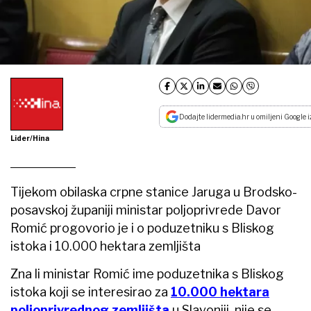
Dodajte lidermedia.hr u omiljeni Google i
Lider/Hina
Tijekom obilaska crpne stanice Jaruga u Brodsko-
posavskoj županiji ministar poljoprivrede Davor
Romić progovorio je i o poduzetniku s Bliskog
istoka i 10.000 hektara zemljišta
Zna li ministar Romić ime poduzetnika s Bliskog
istoka koji se interesirao za
10.000 hektara
poljoprivrednog zemljišta
u Slavoniji, nije se