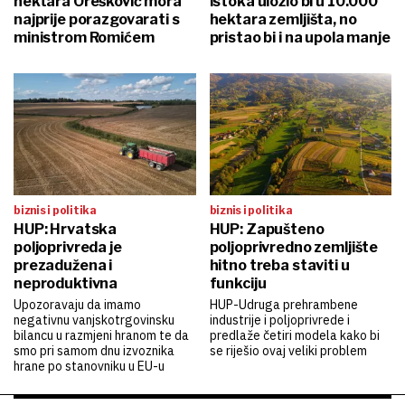
hektara Orešković mora
istoka uložio bi u 10.000
najprije porazgovarati s
hektara zemljišta, no
ministrom Romićem
pristao bi i na upola manje
biznis i politika
biznis i politika
HUP: Hrvatska
HUP: Zapušteno
poljoprivreda je
poljoprivredno zemljište
prezadužena i
hitno treba staviti u
neproduktivna
funkciju
Upozoravaju da imamo
HUP-Udruga prehrambene
negativnu vanjskotrgovinsku
industrije i poljoprivrede i
bilancu u razmjeni hranom te da
predlaže četiri modela kako bi
smo pri samom dnu izvoznika
se riješio ovaj veliki problem
hrane po stanovniku u EU-u