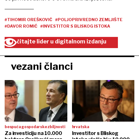
#TIHOMIR OREŠKOVIĆ
#POLJOPRIVREDNO ZEMLJIŠTE
#DAVOR ROMIĆ
#INVESTITOR S BLISKOG ISTOKA
čitajte lider u digitalnom izdanju
vezani članci
bespuća gospodarske zbiljnosti
hrvatska
Za investiciju na 10.000
Investitor s Bliskog