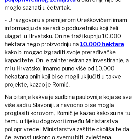
moglo saznati u četvrtak.
- U razgovoru s premijerom Oreškovićem imam
informaciju da se radi o poduzetniku koji želi
ulagati u Hrvatsku. On ne traži kupnju 10.000
hektara nego proizvodnju na
10.000 hektara
kako bi mogao izgraditi svoje prerađivačke
kapacitete. On je zainteresiran za investiranje, a
mi u Hrvatskoj imamo puno više od 10.000
hekatara onih koji bi se mogli uključiti u takve
projekte, kazao je Romić.
Na pitanje kakva je sudbina paulovnije koja se sve
više sadi u Slavoniji, a navodno bi se mogla
proglasiti korovom, Romić je kazao kako su na tu
temu u tijeku dogovori između Ministarstva
poljoprivrede i Ministarstva zaštite okoliša te da
će javnost uskoro o svemu biti izvještena.