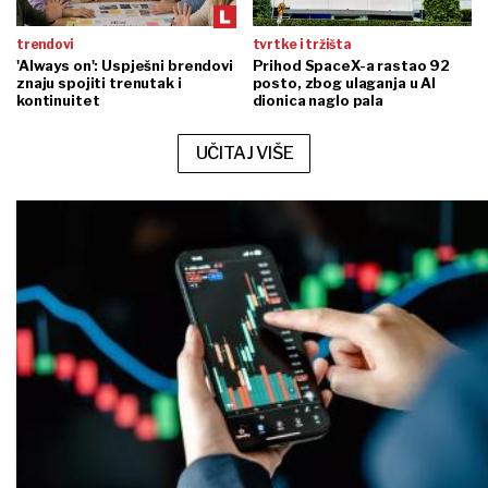
trendovi
tvrtke i tržišta
'Always on': Uspješni brendovi
Prihod SpaceX-a rastao 92
znaju spojiti trenutak i
posto, zbog ulaganja u AI
kontinuitet
dionica naglo pala
UČITAJ VIŠE