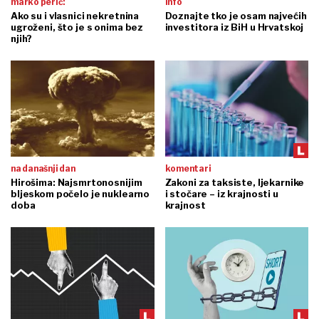
marko perić:
info
Ako su i vlasnici nekretnina
Doznajte tko je osam najvećih
ugroženi, što je s onima bez
investitora iz BiH u Hrvatskoj
njih?
na današnji dan
komentari
Hirošima: Najsmrtonosnijim
Zakoni za taksiste, ljekarnike
bljeskom počelo je nuklearno
i stočare – iz krajnosti u
doba
krajnost