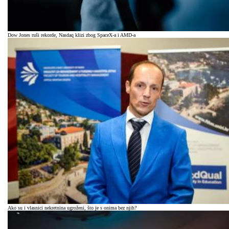
Dow Jones ruši rekorde, Nasdaq klizi zbog SpaceX-a i AMD-a
Ako su i vlasnici nekretnina ugroženi, što je s onima bez njih?