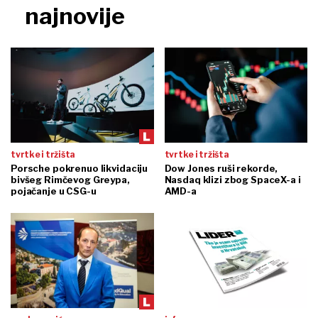
najnovije
tvrtke i tržišta
tvrtke i tržišta
Porsche pokrenuo likvidaciju
Dow Jones ruši rekorde,
bivšeg Rimčevog Greypa,
Nasdaq klizi zbog SpaceX-a i
pojačanje u CSG-u
AMD-a