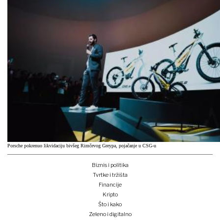
Porsche pokrenuo likvidaciju bivšeg Rimčevog Greypa, pojačanje u CSG-u
Biznis i politika
Tvrtke i tržišta
Financije
Kripto
Što i kako
Zeleno i digitalno