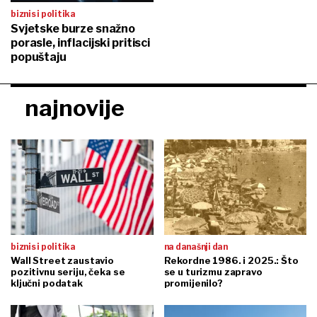
biznis i politika
Svjetske burze snažno
porasle, inflacijski pritisci
popuštaju
najnovije
biznis i politika
na današnji dan
Wall Street zaustavio
Rekordne 1986. i 2025.: Što
pozitivnu seriju, čeka se
se u turizmu zapravo
ključni podatak
promijenilo?