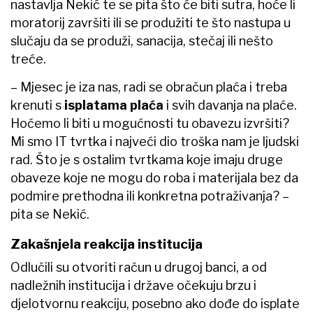
nastavlja Nekić te se pita što će biti sutra, hoće li
moratorij završiti ili se produžiti te što nastupa u
slučaju da se produži, sanacija, stečaj ili nešto
treće.
– Mjesec je iza nas, radi se obračun plaća i treba
krenuti s
isplatama plaća
i svih davanja na plaće.
Hoćemo li biti u mogućnosti tu obavezu izvršiti?
Mi smo IT tvrtka i najveći dio troška nam je ljudski
rad. Što je s ostalim tvrtkama koje imaju druge
obaveze koje ne mogu do roba i materijala bez da
podmire prethodna ili konkretna potraživanja? –
pita se Nekić.
Zakašnjela reakcija institucija
Odlučili su otvoriti račun u drugoj banci, a od
nadležnih institucija i države očekuju brzu i
djelotvornu reakciju, posebno ako dođe do isplate