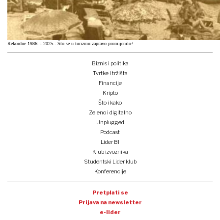
Rekordne 1986. i 2025.: Što se u turizmu zapravo promijenilo?
Biznis i politika
Tvrtke i tržišta
Financije
Kripto
Što i kako
Zeleno i digitalno
Unplugged
Podcast
Lider BI
Klub izvoznika
Studentski Lider klub
Konferencije
Pretplati se
Prijava na newsletter
e-lider