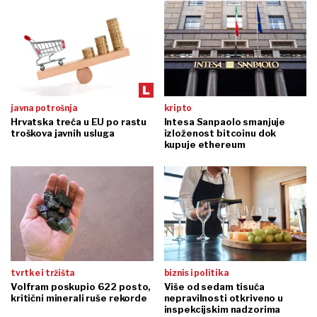
javna potrošnja
kripto
Hrvatska treća u EU po rastu
Intesa Sanpaolo smanjuje
troškova javnih usluga
izloženost bitcoinu dok
kupuje ethereum
tvrtke i tržišta
biznis i politika
Volfram poskupio 622 posto,
Više od sedam tisuća
kritični minerali ruše rekorde
nepravilnosti otkriveno u
inspekcijskim nadzorima