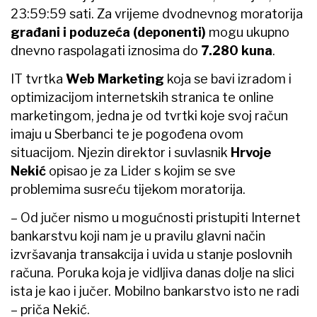
23:59:59 sati. Za vrijeme dvodnevnog moratorija
građani i poduzeća (deponenti)
mogu ukupno
dnevno raspolagati iznosima do
7.280 kuna
.
IT tvrtka
Web Marketing
koja se bavi izradom i
optimizacijom internetskih stranica te online
marketingom, jedna je od tvrtki koje svoj račun
imaju u Sberbanci te je pogođena ovom
situacijom. Njezin direktor i suvlasnik
Hrvoje
Nekić
opisao je za Lider s kojim se sve
problemima susreću tijekom moratorija.
– Od jučer nismo u mogućnosti pristupiti Internet
bankarstvu koji nam je u pravilu glavni način
izvršavanja transakcija i uvida u stanje poslovnih
računa. Poruka koja je vidljiva danas dolje na slici
ista je kao i jučer. Mobilno bankarstvo isto ne radi
– priča Nekić.