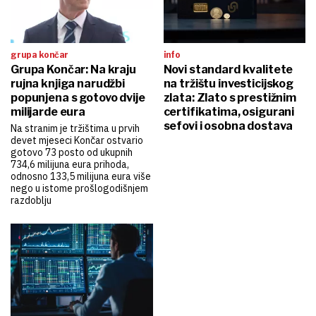
grupa končar
info
Grupa Končar: Na kraju
Novi standard kvalitete
rujna knjiga narudžbi
na tržištu investicijskog
popunjena s gotovo dvije
zlata: Zlato s prestižnim
milijarde eura
certifikatima, osigurani
sefovi i osobna dostava
Na stranim je tržištima u prvih
devet mjeseci Končar ostvario
gotovo 73 posto od ukupnih
734,6 milijuna eura prihoda,
odnosno 133,5 milijuna eura više
nego u istome prošlogodišnjem
razdoblju