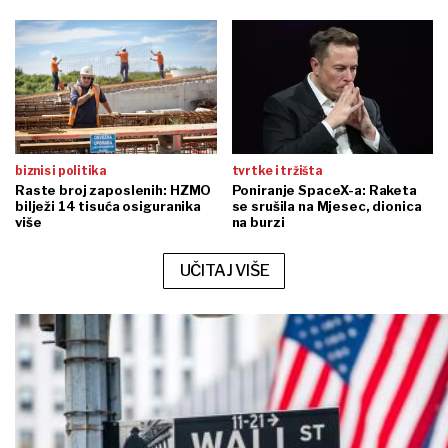
biznis i politika
tvrtke i tržišta
Raste broj zaposlenih: HZMO
Poniranje SpaceX-a: Raketa
bilježi 14 tisuća osiguranika
se srušila na Mjesec, dionica
više
na burzi
UČITAJ VIŠE