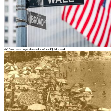
Wall Street zaustavio pozitivnu seriju, čeka se ključni podatak