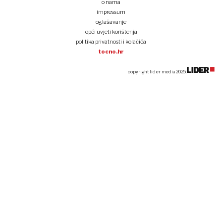
o nama
impressum
oglašavanje
opći uvjeti korištenja
politika privatnosti i kolačića
tocno.hr
copyright lider media 2025.