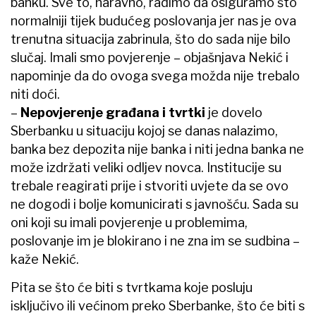
banku. Sve to, naravno, radimo da osiguramo što
normalniji tijek budućeg poslovanja jer nas je ova
trenutna situacija zabrinula, što do sada nije bilo
slučaj. Imali smo povjerenje – objašnjava Nekić i
napominje da do ovoga svega možda nije trebalo
niti doći.
–
Nepovjerenje građana i tvrtki
je dovelo
Sberbanku u situaciju kojoj se danas nalazimo,
banka bez depozita nije banka i niti jedna banka ne
može izdržati veliki odljev novca. Institucije su
trebale reagirati prije i stvoriti uvjete da se ovo
ne dogodi i bolje komunicirati s javnošću. Sada su
oni koji su imali povjerenje u problemima,
poslovanje im je blokirano i ne zna im se sudbina –
kaže Nekić.
Pita se što će biti s tvrtkama koje posluju
isključivo ili većinom preko Sberbanke, što će biti s