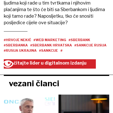
ljudima koji rade u tim tvrtkama i njihovim
plaćanjima te što će biti sa Sberbankom i ljudima
koji tamo rade? Naposljetku, tko će snositi
posljedice cijele ove situacije?
#HRVOJE NEKIĆ
#WEB MARKETING
#SBERBANK
#SBERBANKA
#SBERBANK HRVATSKA
#SANKCIJE RUSIJA
#RUSIJA UKRAJINA
#SANKCIJE
#
čitajte lider u digitalnom izdanju
vezani članci