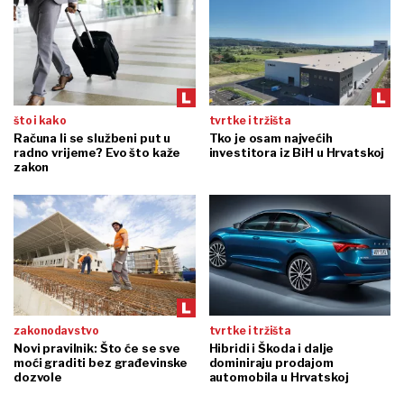
što i kako
tvrtke i tržišta
Računa li se službeni put u
Tko je osam najvećih
radno vrijeme? Evo što kaže
investitora iz BiH u Hrvatskoj
zakon
zakonodavstvo
tvrtke i tržišta
Novi pravilnik: Što će se sve
Hibridi i Škoda i dalje
moći graditi bez građevinske
dominiraju prodajom
dozvole
automobila u Hrvatskoj