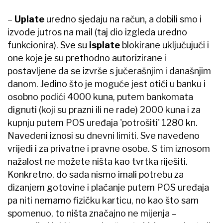
–
Uplate
uredno sjedaju na račun, a dobili smo i
izvode jutros na mail (taj dio izgleda uredno
funkcionira). Sve su
isplate
blokirane uključujući i
one koje je su prethodno autorizirane i
postavljene da se izvrše s jučerašnjim i današnjim
danom. Jedino što je moguće jest otići u banku i
osobno podići 4000 kuna, putem bankomata
dignuti (koji su prazni ili ne rade) 2000 kuna i za
kupnju putem POS uređaja 'potrošiti' 1280 kn.
Navedeni iznosi su dnevni limiti. Sve navedeno
vrijedi i za privatne i pravne osobe. S tim iznosom
nažalost ne možete ništa kao tvrtka riješiti.
Konkretno, do sada nismo imali potrebu za
dizanjem gotovine i plaćanje putem POS uređaja
pa niti nemamo fizičku karticu, no kao što sam
spomenuo, to ništa značajno ne mijenja –