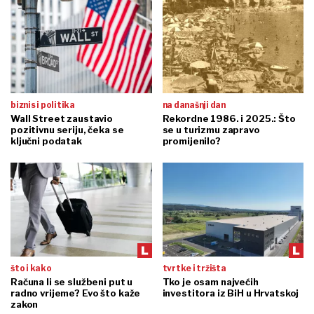
biznis i politika
na današnji dan
Wall Street zaustavio
Rekordne 1986. i 2025.: Što
pozitivnu seriju, čeka se
se u turizmu zapravo
ključni podatak
promijenilo?
što i kako
tvrtke i tržišta
Računa li se službeni put u
Tko je osam najvećih
radno vrijeme? Evo što kaže
investitora iz BiH u Hrvatskoj
zakon