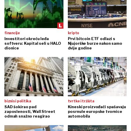
financije
kripto
Investitori okreću leđa
Prvi bitcoin ETF odlazi s
softveru: Kapital seli u HALO
Njujorške burze nakon samo
dionice
dvije godine
biznis i politika
tvrtke i tržišta
SAD šokirao pad
Kineski proizvođači spašavaju
zaposlenosti, Wall Street
posrnule europske tvornice
odmah snažno reagirao
automobila