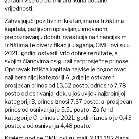
zaradili više od 50 milijardi kuna dodane
vrijednosti.
Zahvaljujući pozitivnim kretanjima na tržištima
kapitala, pažljivom upravljanju imovinom,
prepoznavanju dobrih investicija na financijskim
tržištima te diverzifikaciji ulaganja, OMF-ovi su u
2021. godini ostvarili vrlo dobre rezultate, a
svojim članovima osigurali natprosječne prinose.
Oporavak tržišta kapitala najviše je pogodovao
najliberalnijoj kategoriji A, gdje je ostvaren
prosječan prinos od 13,52 posto, odnosno 7,78
posto od osnivanja, dok, u još uvijek najbrojnijoj
kategoriji B, prinos iznosi 7,37 posto, a prosječan
prinos od osnivanja je 5,51 posto . Za fond
kategorije C prinos u 2021. godini iznosio je 0,43
posto, a od osnivanja 4,48 posto.
Krajem godine OMF-ovi su imali 2 111 192 člana,