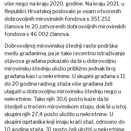
više nego na kraju 2020. godine. Na kraju 2021. u
Republici Hrvatskoj poslovalo je osam otvorenih
dobrovoljnih mirovinskih fondova s 351 251
članova te 20 zatvorenih dobrovoljnih mirovinskih
fondova s 46 002 članova.
Dobrovoljnoj mirovinskoj štednji raste podrška
među građanima, pa je tako recentno istraživanje
stavova građana pokazalo da bi u dobrovoljnu
mirovinsku štednju uložio približno jednak broj
građana kao i u nekretnine. U skupini građana s 11
do 20 godina radnog staža više građana želi
ulagati u dobrovoljnu mirovinsku štednju nego u
nekretnine. Tako njih 30,6 posto kaže da bi
štedjeli u trećem mirovinskom stupu, dok bi u istoj
skupini njih 27,4 posto uložilo u nekretnine. U
skupini ispitanika koji imaju kraći staž, odnosno do
10 godina staža, 31 posto želi uložiti u nekretnine,