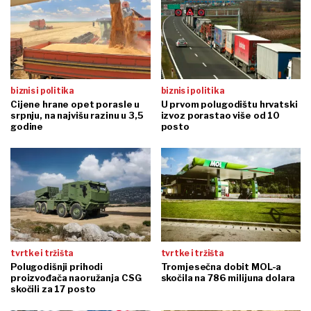
biznis i politika
biznis i politika
Cijene hrane opet porasle u
U prvom polugodištu hrvatski
srpnju, na najvišu razinu u 3,5
izvoz porastao više od 10
godine
posto
tvrtke i tržišta
tvrtke i tržišta
Polugodišnji prihodi
Tromjesečna dobit MOL-a
proizvođača naoružanja CSG
skočila na 786 milijuna dolara
skočili za 17 posto