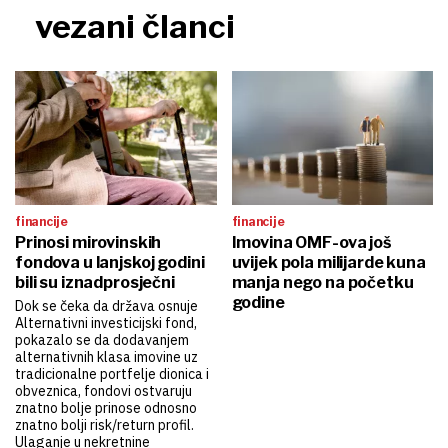
vezani članci
financije
financije
Prinosi mirovinskih
Imovina OMF-ova još
fondova u lanjskoj godini
uvijek pola milijarde kuna
bili su iznadprosječni
manja nego na početku
godine
Dok se čeka da država osnuje
Alternativni investicijski fond,
pokazalo se da dodavanjem
alternativnih klasa imovine uz
tradicionalne portfelje dionica i
obveznica, fondovi ostvaruju
znatno bolje prinose odnosno
znatno bolji risk/return profil.
Ulaganje u nekretnine