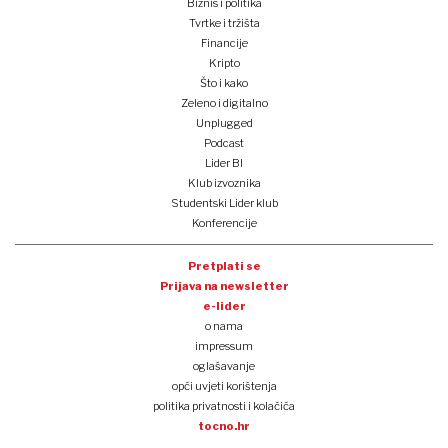
Biznis i politika
Tvrtke i tržišta
Financije
Kripto
Što i kako
Zeleno i digitalno
Unplugged
Podcast
Lider BI
Klub izvoznika
Studentski Lider klub
Konferencije
Pretplati se
Prijava na newsletter
e-lider
o nama
impressum
oglašavanje
opći uvjeti korištenja
politika privatnosti i kolačića
tocno.hr