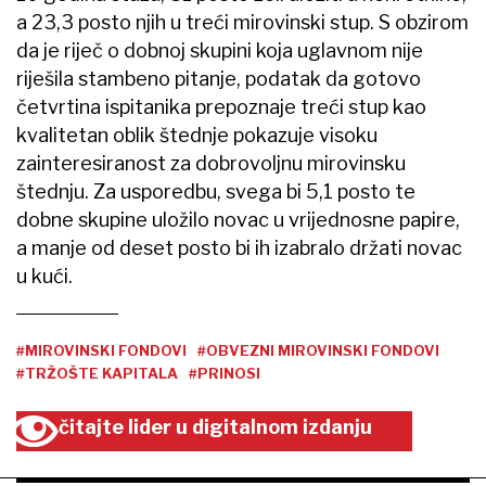
a 23,3 posto njih u treći mirovinski stup. S obzirom
da je riječ o dobnoj skupini koja uglavnom nije
riješila stambeno pitanje, podatak da gotovo
četvrtina ispitanika prepoznaje treći stup kao
kvalitetan oblik štednje pokazuje visoku
zainteresiranost za dobrovoljnu mirovinsku
štednju. Za usporedbu, svega bi 5,1 posto te
dobne skupine uložilo novac u vrijednosne papire,
a manje od deset posto bi ih izabralo držati novac
u kući.
#MIROVINSKI FONDOVI
#OBVEZNI MIROVINSKI FONDOVI
#TRŽOŠTE KAPITALA
#PRINOSI
čitajte lider u digitalnom izdanju