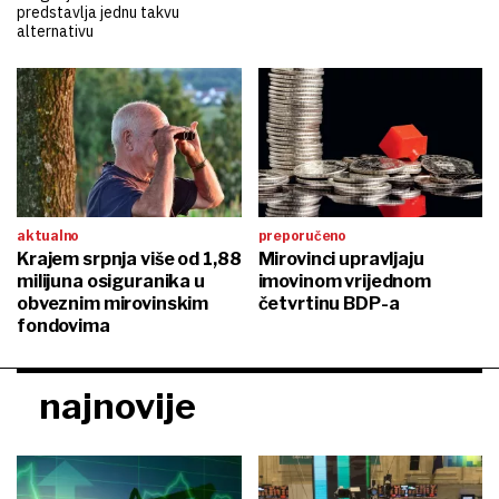
predstavlja jednu takvu
alternativu
aktualno
preporučeno
Krajem srpnja više od 1,88
Mirovinci upravljaju
milijuna osiguranika u
imovinom vrijednom
obveznim mirovinskim
četvrtinu BDP-a
fondovima
najnovije