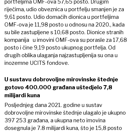
portfeljima OMF-ova 57,65 posto. Drugim
riječima, udio obveznica u portfelju smanjen je za
9,61 posto. Udio domaćih dionica u portfeljima
OMF-ova je 11,98 posto u odnosu na 2020., kada
su bile zastupljene s 10,68 posto. Dionice stranih
kompanija u imovini OMF-ova su porasle za 17,68
posto i čine 9,19 posto ukupnog portfelja. Od
drugih oblika ulaganja najzastupljenija su ona u
inozemne UCITS fondove.
U sustavu dobrovoljne mirovinske štednje
gotovo 400.000 građana uštedjelo 7,8
milijardi kuna
Posljednjeg dana 2021. godine u sustav
dobrovoljne mirovinske štednje ulagalo je ukupno
397 253 građana, a ukupna neto imovina
dosegnula je 7.8 milijardi kuna, što je 15,8 posto