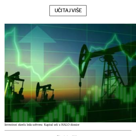
UČITAJ VIŠE
Investitori okreću leđa softveru: Kapital seli u HALO dionice