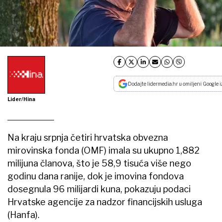
Dodajte lidermedia.hr u omiljeni Google i
Lider/Hina
Na kraju srpnja četiri hrvatska obvezna
mirovinska fonda (OMF) imala su ukupno 1,882
milijuna članova, što je 58,9 tisuća više nego
godinu dana ranije, dok je imovina fondova
dosegnula 96 milijardi kuna, pokazuju podaci
Hrvatske agencije za nadzor financijskih usluga
(Hanfa).