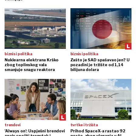
biznis i politika
biznis i politika
Nuklearna elektrana Krško
Zašto je SAD spašavao jen? U
zbog toplinskog vala
pozadini je tržište od 1,14
smanjuje snagu reaktora
bilijuna dolara
trendovi
tvrtke i tržišta
'Always on': Uspješni brendovi
Prihod SpaceX-a rastao 92
znaju spojiti trenutak i
posto, zbog ulaganja u AI