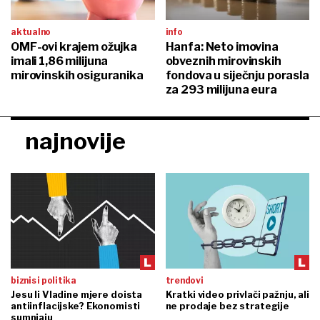
aktualno
info
OMF-ovi krajem ožujka
Hanfa: Neto imovina
imali 1,86 milijuna
obveznih mirovinskih
mirovinskih osiguranika
fondova u siječnju porasla
za 293 milijuna eura
najnovije
biznis i politika
trendovi
Jesu li Vladine mjere doista
Kratki video privlači pažnju, ali
antiinflacijske? Ekonomisti
ne prodaje bez strategije
sumnjaju