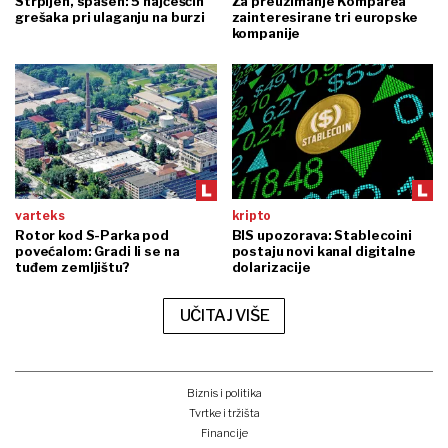
Strpljen, spašen: 5 najčešćih
Za preuzimanje Komparea
grešaka pri ulaganju na burzi
zainteresirane tri europske
kompanije
varteks
kripto
Rotor kod S-Parka pod
BIS upozorava: Stablecoini
povećalom: Gradi li se na
postaju novi kanal digitalne
tuđem zemljištu?
dolarizacije
UČITAJ VIŠE
Biznis i politika
Tvrtke i tržišta
Financije