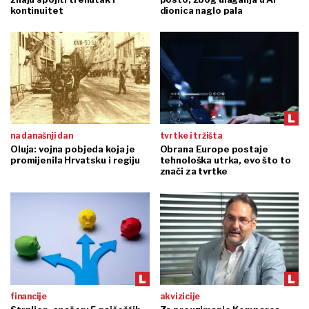
kontinuitet
dionica naglo pala
na današnji dan
tvrtke i tržišta
Oluja: vojna pobjeda koja je
Obrana Europe postaje
promijenila Hrvatsku i regiju
tehnološka utrka, evo što to
znači za tvrtke
financije
akvizicije