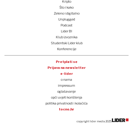
Kripto
Što i kako
Zeleno i digitalno
Unplugged
Podcast
Lider BI
Klub izvoznika
Studentski Lider klub
Konferencije
Pretplati se
Prijava na newsletter
e-lider
o nama
impressum
oglašavanje
opći uvjeti korištenja
politika privatnosti i kolačića
tocno.hr
copyright lider media 2025.