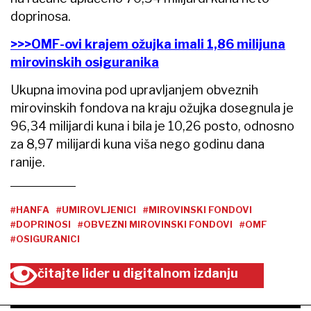
doprinosa.
>>>OMF-ovi krajem ožujka imali 1,86 milijuna
mirovinskih osiguranika
Ukupna imovina pod upravljanjem obveznih
mirovinskih fondova na kraju ožujka dosegnula je
96,34 milijardi kuna i bila je 10,26 posto, odnosno
za 8,97 milijardi kuna viša nego godinu dana
ranije.
#HANFA
#UMIROVLJENICI
#MIROVINSKI FONDOVI
#DOPRINOSI
#OBVEZNI MIROVINSKI FONDOVI
#OMF
#OSIGURANICI
čitajte lider u digitalnom izdanju