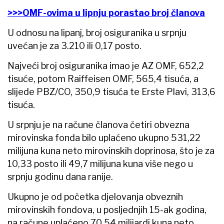
>>>OMF-ovima u lipnju porastao broj članova
U odnosu na lipanj, broj osiguranika u srpnju
uvećan je za 3.210 ili 0,17 posto.
Najveći broj osiguranika imao je AZ OMF, 652,2
tisuće, potom Raiffeisen OMF, 565,4 tisuća, a
slijede PBZ/CO, 350,9 tisuća te Erste Plavi, 313,6
tisuća.
U srpnju je na račune članova četiri obvezna
mirovinska fonda bilo uplaćeno ukupno 531,22
milijuna kuna neto mirovinskih doprinosa, što je za
10,33 posto ili 49,7 milijuna kuna više nego u
srpnju godinu dana ranije.
Ukupno je od početka djelovanja obveznih
mirovinskih fondova, u posljednjih 15-ak godina,
na račune uplaćeno 70,54 milijardi kuna neto