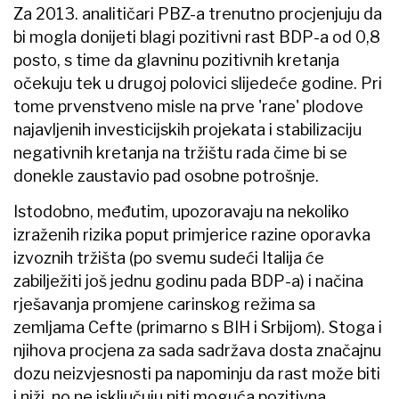
Za 2013. analitičari PBZ-a trenutno procjenjuju da
bi mogla donijeti blagi pozitivni rast BDP-a od 0,8
posto, s time da glavninu pozitivnih kretanja
očekuju tek u drugoj polovici slijedeće godine. Pri
tome prvenstveno misle na prve 'rane' plodove
najavljenih investicijskih projekata i stabilizaciju
negativnih kretanja na tržištu rada čime bi se
donekle zaustavio pad osobne potrošnje.
Istodobno, međutim, upozoravaju na nekoliko
izraženih rizika poput primjerice razine oporavka
izvoznih tržišta (po svemu sudeći Italija će
zabilježiti još jednu godinu pada BDP-a) i načina
rješavanja promjene carinskog režima sa
zemljama Cefte (primarno s BIH i Srbijom). Stoga i
njihova procjena za sada sadržava dosta značajnu
dozu neizvjesnosti pa napominju da rast može biti
i niži, no ne isključuju niti moguća pozitivna