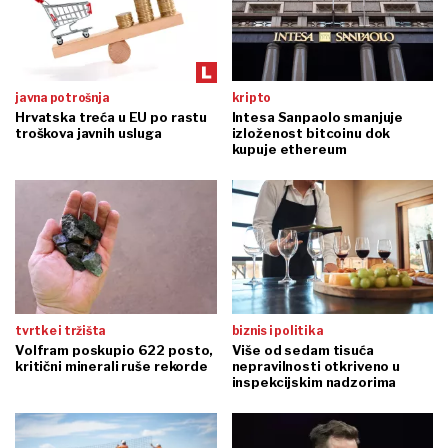
javna potrošnja
kripto
Hrvatska treća u EU po rastu
Intesa Sanpaolo smanjuje
troškova javnih usluga
izloženost bitcoinu dok
kupuje ethereum
tvrtke i tržišta
biznis i politika
Volfram poskupio 622 posto,
Više od sedam tisuća
kritični minerali ruše rekorde
nepravilnosti otkriveno u
inspekcijskim nadzorima