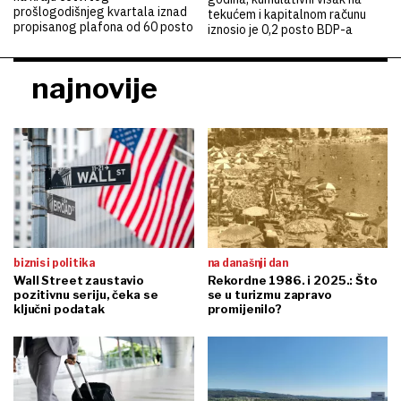
prošlogodišnjeg kvartala iznad
tekućem i kapitalnom računu
propisanog plafona od 60 posto
iznosio je 0,2 posto BDP-a
najnovije
biznis i politika
na današnji dan
Wall Street zaustavio
Rekordne 1986. i 2025.: Što
pozitivnu seriju, čeka se
se u turizmu zapravo
ključni podatak
promijenilo?