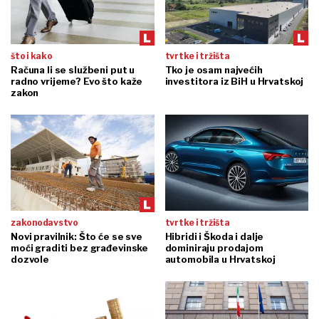
što i kako
tvrtke i tržišta
Računa li se službeni put u
Tko je osam najvećih
radno vrijeme? Evo što kaže
investitora iz BiH u Hrvatskoj
zakon
zakonodavstvo
tvrtke i tržišta
Novi pravilnik: Što će se sve
Hibridi i Škoda i dalje
moći graditi bez građevinske
dominiraju prodajom
dozvole
automobila u Hrvatskoj