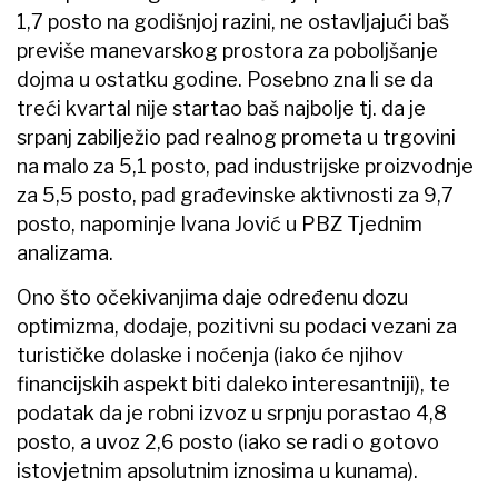
1,7 posto na godišnjoj razini, ne ostavljajući baš
previše manevarskog prostora za poboljšanje
dojma u ostatku godine. Posebno zna li se da
treći kvartal nije startao baš najbolje tj. da je
srpanj zabilježio pad realnog prometa u trgovini
na malo za 5,1 posto, pad industrijske proizvodnje
za 5,5 posto, pad građevinske aktivnosti za 9,7
posto, napominje Ivana Jović u PBZ Tjednim
analizama.
Ono što očekivanjima daje određenu dozu
optimizma, dodaje, pozitivni su podaci vezani za
turističke dolaske i noćenja (iako će njihov
financijskih aspekt biti daleko interesantniji), te
podatak da je robni izvoz u srpnju porastao 4,8
posto, a uvoz 2,6 posto (iako se radi o gotovo
istovjetnim apsolutnim iznosima u kunama).