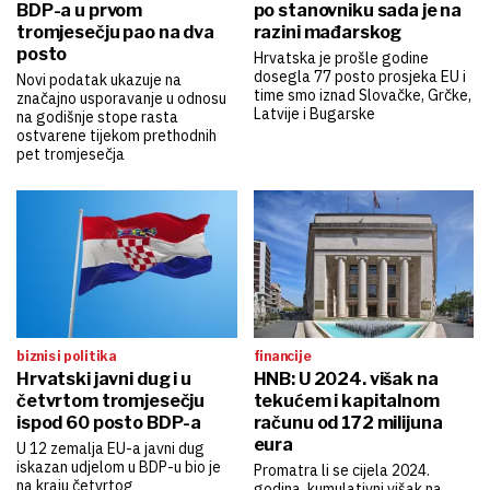
BDP-a u prvom
po stanovniku sada je na
tromjesečju pao na dva
razini mađarskog
posto
Hrvatska je prošle godine
dosegla 77 posto prosjeka EU i
Novi podatak ukazuje na
time smo iznad Slovačke, Grčke,
značajno usporavanje u odnosu
Latvije i Bugarske
na godišnje stope rasta
ostvarene tijekom prethodnih
pet tromjesečja
biznis i politika
financije
Hrvatski javni dug i u
HNB: U 2024. višak na
četvrtom tromjesečju
tekućem i kapitalnom
ispod 60 posto BDP-a
računu od 172 milijuna
eura
U 12 zemalja EU-a javni dug
iskazan udjelom u BDP-u bio je
Promatra li se cijela 2024.
na kraju četvrtog
godina, kumulativni višak na