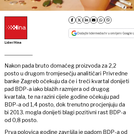
Dodajte lidermedia.hr u omiljeni Google i
Lider/Hina
Nakon pada bruto domaćeg proizvoda za 2,2
posto u drugom tromjesečju analitičari Privredne
banke Zagreb očekuju da će i treći kvartal donijeti
pad BDP-a iako blažih razmjera od drugog
kvartala, te na razini cijele godine očekuju pad
BDP-a od 1,4 posto, dok trenutno procjenjuju da
bi 2013. mogla donijeti blagi pozitivni rast BDP-a
od 0,8 posto.
Prva polovica godine završila je padom BDP-a od