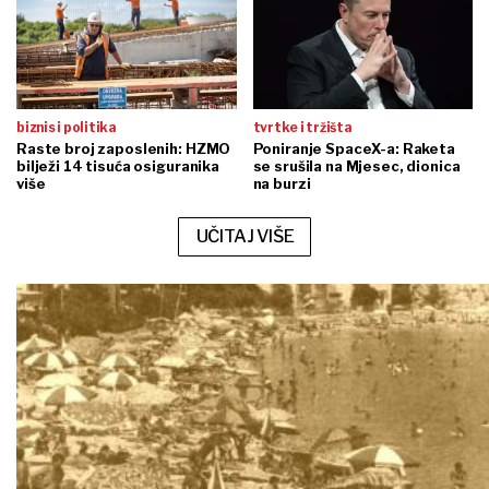
biznis i politika
tvrtke i tržišta
Raste broj zaposlenih: HZMO
Poniranje SpaceX-a: Raketa
bilježi 14 tisuća osiguranika
se srušila na Mjesec, dionica
više
na burzi
UČITAJ VIŠE