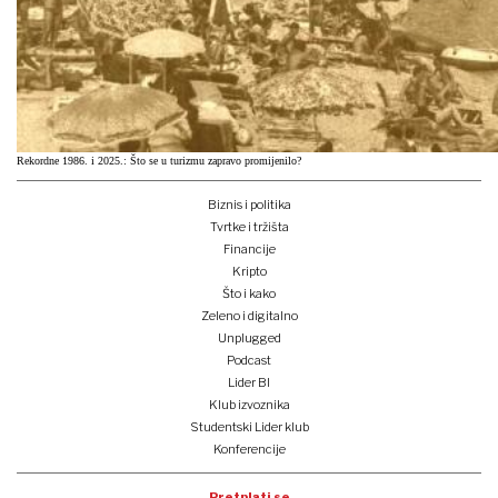
Rekordne 1986. i 2025.: Što se u turizmu zapravo promijenilo?
Biznis i politika
Tvrtke i tržišta
Financije
Kripto
Što i kako
Zeleno i digitalno
Unplugged
Podcast
Lider BI
Klub izvoznika
Studentski Lider klub
Konferencije
Pretplati se