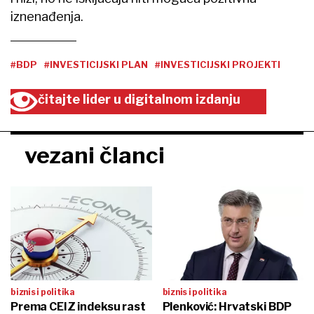
iznenađenja.
#BDP
#INVESTICIJSKI PLAN
#INVESTICIJSKI PROJEKTI
čitajte lider u digitalnom izdanju
vezani članci
biznis i politika
biznis i politika
Prema CEIZ indeksu rast
Plenković: Hrvatski BDP