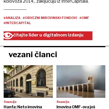
kolovoza 2014., zaključuju iz InterCapitala.
#ANALIZA
#OBVEZNI MIROVINSKI FONDOVI
#OMF
#INTERCAPITAL
čitajte lider u digitalnom izdanju
vezani članci
financije
financije
Hanfa: Neto imovina
Imovina OMF-ova još