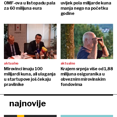
OMF-ova u listopadu pala
uvijek pola milijarde kuna
za 60 milijuna eura
manja nego na početku
godine
aktualno
aktualno
Mirovinci imaju 100
Krajem srpnja više od 1,88
milijardi kuna, ali ulaganja
milijuna osiguranika u
u startupove još čekaju
obveznim mirovinskim
pravilnike
fondovima
najnovije