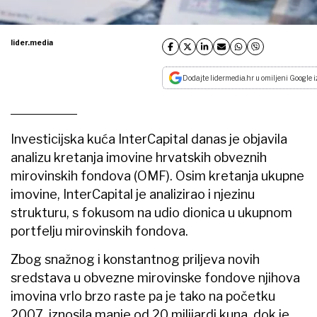
lider.media
Dodajte lidermedia.hr u omiljeni Google i
Investicijska kuća InterCapital danas je objavila
analizu kretanja imovine hrvatskih obveznih
mirovinskih fondova (OMF). Osim kretanja ukupne
imovine, InterCapital je analizirao i njezinu
strukturu, s fokusom na udio dionica u ukupnom
portfelju mirovinskih fondova.
Zbog snažnog i konstantnog priljeva novih
sredstava u obvezne mirovinske fondove njihova
imovina vrlo brzo raste pa je tako na početku
2007. iznosila manje od 20 milijardi kuna, dok je