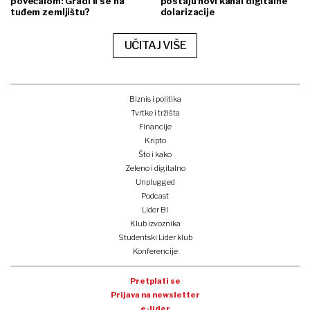
povećalom: Gradi li se na
postaju novi kanal digitalne
tuđem zemljištu?
dolarizacije
UČITAJ VIŠE
Biznis i politika
Tvrtke i tržišta
Financije
Kripto
Što i kako
Zeleno i digitalno
Unplugged
Podcast
Lider BI
Klub izvoznika
Studentski Lider klub
Konferencije
Pretplati se
Prijava na newsletter
e-lider