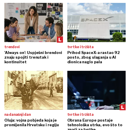
trendovi
tvrtke i tržišta
'Always on': Uspješni brendovi
Prihod SpaceX-a rastao 92
znaju spojiti trenutak i
posto, zbog ulaganja u AI
kontinuitet
dionica naglo pala
na današnji dan
tvrtke i tržišta
Oluja: vojna pobjeda koja je
Obrana Europe postaje
promijenila Hrvatsku i regiju
tehnološka utrka, evo što to
znači za tvrtke