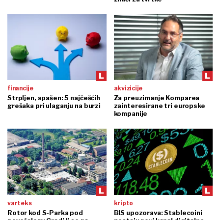
financije
akvizicije
Strpljen, spašen: 5 najčešćih
Za preuzimanje Komparea
grešaka pri ulaganju na burzi
zainteresirane tri europske
kompanije
varteks
kripto
Rotor kod S-Parka pod
BIS upozorava: Stablecoini