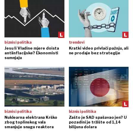
biznis i politika
trendovi
Jesu li Vladine mjere doista
Kratki video privlači pažnju, ali
antiinflacijske? Ekonomisti
ne prodaje bez strategije
sumnjaju
biznis i politika
biznis i politika
Nuklearna elektrana Krško
Zašto je SAD spašavao jen? U
zbog toplinskog vala
pozadini je tržište od 1,14
smanjuje snagu reaktora
bilijuna dolara