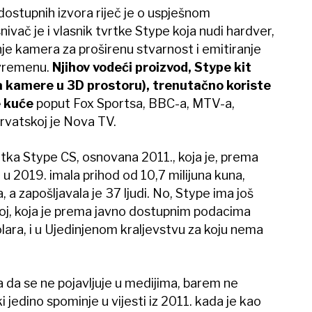
dostupnih izvora riječ je o uspješnom
vač je i vlasnik tvrtke Stype koja nudi hardver,
nje kamera za proširenu stvarnost i emitiranje
 vremenu.
Njihov vodeći proizvod, Stype kit
a kamere u 3D prostoru), trenutačno koriste
e kuće
poput Fox Sportsa, BBC-a, MTV-a,
rvatskoj je Nova TV.
rtka Stype CS, osnovana 2011., koja je, prema
 2019. imala prihod od 10,7 milijuna kuna,
 a zapošljavala je 37 ljudi. No, Stype ima još
oj, koja je prema javno dostupnim podacima
olara, i u Ujedinjenom kraljevstvu za koju nema
ga da se ne pojavljuje u medijima, barem ne
 jedino spominje u vijesti iz 2011. kada je kao