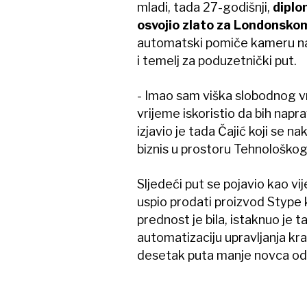
mladi, tada 27-godišnji,
diplo
osvojio zlato za Londonskom
automatski pomiče kameru na k
i temelj za poduzetnički put.
- Imao sam viška slobodnog v
vrijeme iskoristio da bih napr
izjavio je tada Čajić koji se n
biznis u prostoru Tehnološko
Sljedeći put se pojavio kao vi
uspio prodati proizvod Stype ki
prednost je bila, istaknuo je t
automatizaciju upravljanja kra
desetak puta manje novca od 