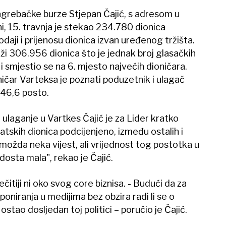
agrebačke burze Stjepan Čajić, s adresom u
i, 15. travnja je stekao 234.780 dionica
ji i prijenosu dionica izvan uređenog tržišta.
ži 306.956 dionica što je jednak broj glasačkih
i smjestio se na 6. mjesto najvećih dioničara.
ničar Varteksa je poznati poduzetnik i ulagač
 46,6 posto.
 ulaganje u Vartkes Čajić je za Lider kratko
vatskih dionica podcijenjeno, između ostalih i
možda neka vijest, ali vrijednost tog postotka u
dosta mala", rekao je Čajić.
ečitiji ni oko svog core biznisa. - Budući da za
oniranja u medijima bez obzira radi li se o
ostao dosljedan toj politici – poručio je Čajić.