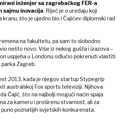
mirani inženjer sa zagrebačkog FER-a
 sajmu inovacija
. Riječ je o uređaju koji
ranu, što je ujedno bio i Čajićev diplomski rad
remena na fakultetu, pa sam to slobodno
avio nešto novo. Više iz nekog gušta i izazova –
akon uspjeha u Londonu odlučio pokrenuti vlastiti
g parka Zagreb.
jest 2013. kada je njegov startup Stypegrip
t australskoj Fox sports televiziji. Njihova
ada Čajić, što na najbolji mogući način spaja
na za kameru i proširenu stvarnost, ali za
puno poznatijih svjetskih konkurenata.