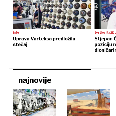
info
tvrtke i tržiš
Uprava Varteksa predložila
Stjepan Č
stečaj
poziciju
dioničar
najnovije