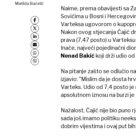
Matilda Bačelić
Naime, prema obavijesti sa Z
Sovićima u Bosni i Hercegovin
Varteksa ugovorom o kupoproda
Nakon ovog stjecanja Čajić dr
prava (7,47 posto) u Varteksu 
Inače, najveći pojedinačni dio
Nenad Bakić
koji drži udio od
Na pitanje zašto se odlučio na
izjavio: "Mislim da je dosta hr
Varteks. Udio od 7,4 posto je 
apsolutnom iznosu na burzi je 
Nažalost, Čajić nije bio puno rj
sada još imamo politiku neeksp
dobrim vijestima i ovaj put bih 