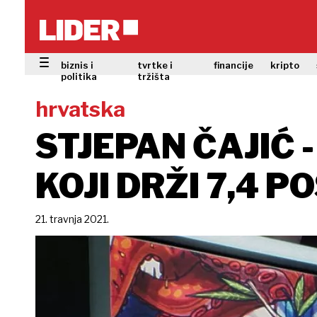
biznis i
tvrtke i
financije
kripto
politika
tržišta
hrvatska
STJEPAN ČAJIĆ 
KOJI DRŽI 7,4 
21. travnja 2021.