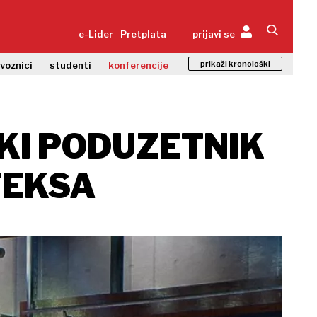
e-Lider
Pretplata
prijavi se
prikaži kronološki
zvoznici
studenti
konferencije
ŠKI PODUZETNIK
TEKSA