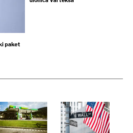
dionica Varteksa
ki paket