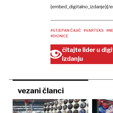
{embed_digitalno_izdanje}{/e
#STJEPAN ČAJIĆ
#VARTEKS
#N
#DIONICE
čitajte lider u di
izdanju
vezani članci