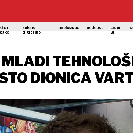
što i
zeleno i
unplugged
podcast
Lider
i
kako
digitalno
BI
- MLADI TEHNOLO
POSTO DIONICA VAR