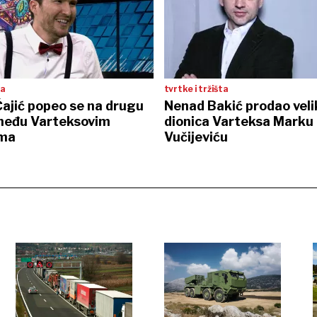
ta
tvrtke i tržišta
ajić popeo se na drugu
Nenad Bakić prodao veli
 među Varteksovim
dionica Varteksa Marku
ima
Vučijeviću