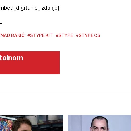
mbed_digitalno_izdanje}
ENAD BAKIĆ
#STYPE KIT
#STYPE
#STYPE CS
gitalnom