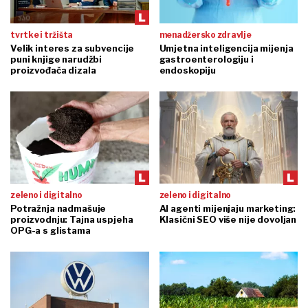
tvrtke i tržišta
menadžersko zdravlje
Velik interes za subvencije
Umjetna inteligencija mijenja
puni knjige narudžbi
gastroenterologiju i
proizvođača dizala
endoskopiju
zeleno i digitalno
zeleno i digitalno
Potražnja nadmašuje
AI agenti mijenjaju marketing:
proizvodnju: Tajna uspjeha
Klasični SEO više nije dovoljan
OPG-a s glistama