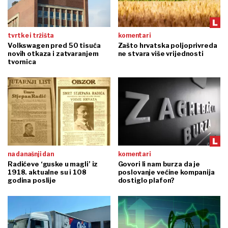
tvrtke i tržišta
komentari
Volkswagen pred 50 tisuća
Zašto hrvatska poljoprivreda
novih otkaza i zatvaranjem
ne stvara više vrijednosti
tvornica
na današnji dan
komentari
Radićeve ‘guske u magli’ iz
Govori li nam burza da je
1918. aktualne su i 108
poslovanje većine kompanija
godina poslije
dostiglo plafon?