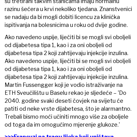
su tretirani takvim stanicama imaju normalnu
razinu šećera u krvi nekoliko tjedana. Znanstvenici
se nadaju da bi mogli dobiti licencu za klinička
ispitivanja na bolesnicima u roku od dvije godine.
Ako navedeno uspije, liječiti bi se mogli svi oboljeli
od dijabetesa tipa 1, kao i za oni oboljeli od
dijabetesa tipa 2 koji zahtijevaju injekcije inzulina.
Ako navedeno uspije, liječiti bi se mogli svi oboljeli
od dijabetesa tipa 1, kao i za oni oboljeli od
dijabetesa tipa 2 koji zahtijevaju injekcije inzulina.
Martin Fussengger koji je vodio istraživanje na
ETH Sveučilištu u Baselu rekao je sljedeće – 'Do
2040. godine svaki deseti čovjek na svijetu će
patiti od neke vrste dijabetesa, što je alarmantno.
Trebali bismo moći učiniti mnogo više za oboljele
od toga da im omogućimo mjerenje glukoze.'
>>>Francuzi na tragu lijeka koji uništava