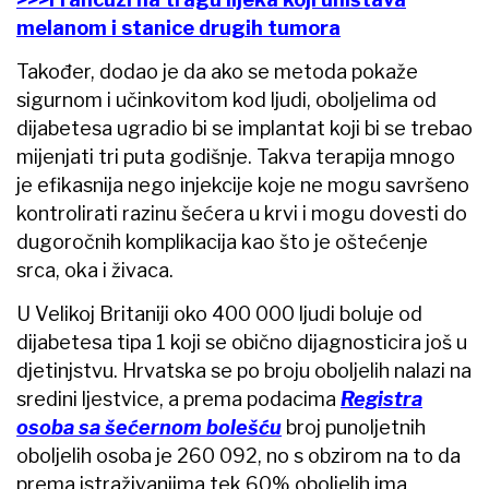
melanom i stanice drugih tumora
Također, dodao je da ako se metoda pokaže
sigurnom i učinkovitom kod ljudi, oboljelima od
dijabetesa ugradio bi se implantat koji bi se trebao
mijenjati tri puta godišnje. Takva terapija mnogo
je efikasnija nego injekcije koje ne mogu savršeno
kontrolirati razinu šećera u krvi i mogu dovesti do
dugoročnih komplikacija kao što je oštećenje
srca, oka i živaca.
U Velikoj Britaniji oko 400 000 ljudi boluje od
dijabetesa tipa 1 koji se obično dijagnosticira još u
djetinjstvu. Hrvatska se po broju oboljelih nalazi na
sredini ljestvice, a prema podacima
Registra
osoba sa šećernom bolešću
broj punoljetnih
oboljelih osoba je 260 092, no s obzirom na to da
prema istraživanjima tek 60% oboljelih ima