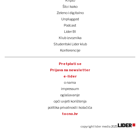
Kripto
Što i kako
Zeleno i digitalno
Unplugged
Podcast
Lider BI
Klub izvoznika
Studentski Lider klub
Konferencije
Pretplati se
Prijava na newsletter
e-lider
o nama
impressum
oglašavanje
opći uvjeti korištenja
politika privatnosti i kolačića
tocno.hr
copyright lider media 2025.