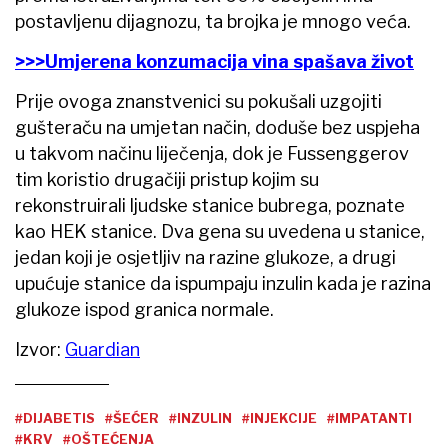
postavljenu dijagnozu, ta brojka je mnogo veća.
>>>Umjerena konzumacija vina spašava život
Prije ovoga znanstvenici su pokušali uzgojiti
gušteraču na umjetan način, doduše bez uspjeha
u takvom načinu liječenja, dok je Fussenggerov
tim koristio drugačiji pristup kojim su
rekonstruirali ljudske stanice bubrega, poznate
kao HEK stanice. Dva gena su uvedena u stanice,
jedan koji je osjetljiv na razine glukoze, a drugi
upućuje stanice da ispumpaju inzulin kada je razina
glukoze ispod granica normale.
Izvor:
Guardian
#DIJABETIS
#ŠEĆER
#INZULIN
#INJEKCIJE
#IMPATANTI
#KRV
#OŠTEĆENJA