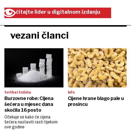
čitajte lider u digitalnom izdanju
vezani članci
tvrtke i tržišta
info
Burzovne robe: Cijena
Cijene hrane blago pale u
šećera u mjesec dana
prosincu
skočila 16 posto
Očekuje se kako će cijena
šećera nastaviti rasti tijekom
ove godine