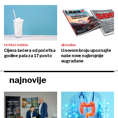
tvrtke i tržišta
aktualno
Cijena šećera od početka
U novom broju upoznajte
godine pala za 17 posto
naše nove najbrojnije
sugrađane
najnovije