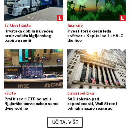
tvrtke i tržišta
financije
Hrvatska dobila najvećeg
Investitori okreću leđa
proizvođača higijenskog
softveru: Kapital seli u HALO
papira u regiji
dionice
kripto
biznis i politika
Prvi bitcoin ETF odlazi s
SAD šokirao pad
Njujorške burze nakon samo
zaposlenosti, Wall Street
dvije godine
odmah snažno reagirao
UČITAJ VIŠE