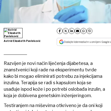
Astrid Elizabeth Pavleković
Dodajte lidermedia.hr u omiljeni Google i
Razvijen je novi način liječenja dijabetesa, a
znanstvenici koji rade na eksperimentu tvrde
kako bi mogao eliminirati potrebu za injekcijama
inzulina. Terapija se radi s kapsulom koja se
usađuje ispod kože i po potrebi oslobađa inzulin, a
koja je dobivena genetskim inženjeringom.
Testiranjem na miševima otkriveno je da oni koji