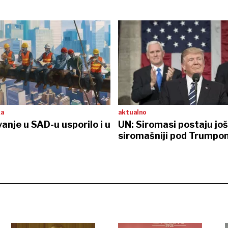
ka
aktualno
anje u SAD-u usporilo i u
UN: Siromasi postaju još
siromašniji pod Trumpo