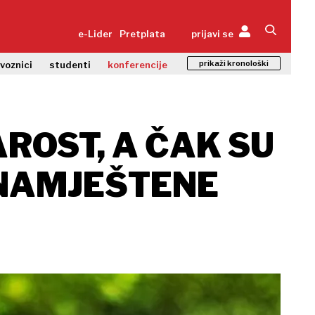
e-Lider
Pretplata
prijavi se
prikaži kronološki
zvoznici
studenti
konferencije
AROST, A ČAK SU
 NAMJEŠTENE