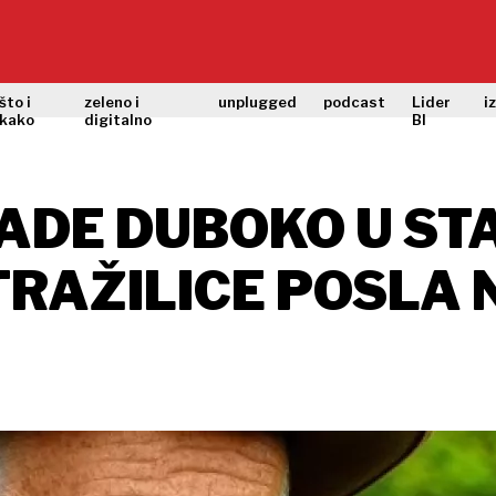
što i
zeleno i
unplugged
podcast
Lider
i
kako
digitalno
BI
RADE DUBOKO U ST
 TRAŽILICE POSLA