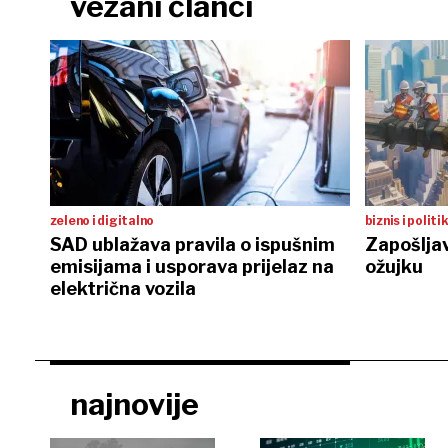
vezani članci
zeleno i digitalno
biznis i politi
SAD ublažava pravila o ispušnim
Zapošljav
emisijama i usporava prijelaz na
ožujku
električna vozila
najnovije