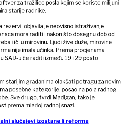
ftver za tražilice posla kojim se koriste milijuni
ra starije radnike.
ezervi, objavila je neovisno istraživanje
naca mora raditi i nakon što dosegnu dob od
ebali ići u mirovinu. Ljudi žive duže, mirovine
forma nije imala učinka. Prema procjenama
u SAD-u će raditi između 19 i 29 posto
vim starijim građanima olakšati potragu za novim
 ima posebne kategorije, posao na pola radnog
obe. Sve drugo, tvrdi Madigan, tako je
ost prema mlađoj radnoj snazi.
jalni slučajevi izostane li reforma