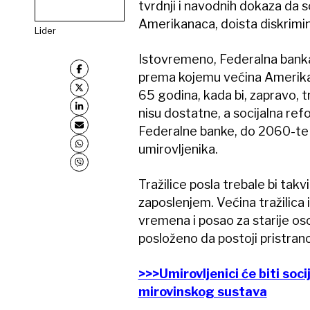
tvrdnji i navodnih dokaza da so
Amerikanaca, doista diskrimini
Lider
Istovremeno, Federalna banka r
prema kojemu većina Amerika
65 godina, kada bi, zapravo, tr
nisu dostatne, a socijalna re
Federalne banke, do 2060-te 
umirovljenika.
Tražilice posla trebale bi tak
zaposlenjem. Većina tražilica
vremena i posao za starije os
posloženo da postoji pristran
>>>Umirovljenici će biti soci
mirovinskog sustava