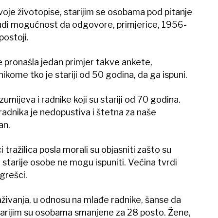
voje životopise, starijim se osobama pod pitanje
 nudi mogućnost da odgovore, primjerice, 1956-
postoji.
e pronašla jedan primjer takve ankete,
nikome tko je stariji od 50 godina, da ga ispuni.
mijeva i radnike koji su stariji od 70 godina.
 radnika je nedopustiva i štetna za naše
an.
i tražilica posla morali su objasniti zašto su
ih starije osobe ne mogu ispuniti. Većina tvrdi
grešci.
živanja, u odnosu na mlađe radnike, šanse da
starijim su osobama smanjene za 28 posto. Žene,