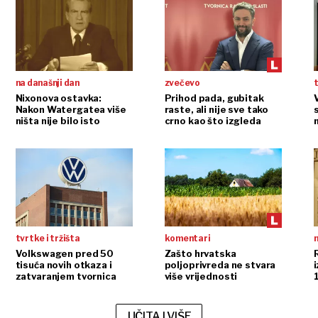
na današnji dan
zvečevo
t
Nixonova ostavka:
Prihod pada, gubitak
Nakon Watergatea više
raste, ali nije sve tako
ništa nije bilo isto
crno kao što izgleda
tvrtke i tržišta
komentari
n
Volkswagen pred 50
Zašto hrvatska
tisuća novih otkaza i
poljoprivreda ne stvara
i
zatvaranjem tvornica
više vrijednosti
UČITAJ VIŠE