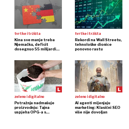
tvrtke i tržišta
tvrtke i tržišta
Kina sve manje treba
Rekordi na Wall Streetu,
Njemačku, deficit
tehnološke dionice
dosegnuo 55 milijardi
ponovno rastu
eura
zeleno i digitalno
zeleno i digitalno
Potražnja nadmašuje
AI agenti mijenjaju
proizvodnju: Tajna
marketing: Klasični SEO
uspjeha OPG-a s
više nije dovoljan
glistama