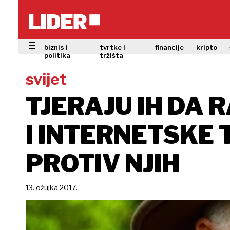
biznis i
tvrtke i
financije
kripto
politika
tržišta
svijet
TJERAJU IH DA 
I INTERNETSKE
PROTIV NJIH
13. ožujka 2017.