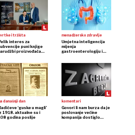
vrtke i tržišta
menadžersko zdravlje
Velik interes za
Umjetna inteligencija
subvencije puni knjige
mijenja
narudžbi proizvođača
gastroenterologiju i
dizala
endoskopiju
a današnji dan
komentari
Radićeve ‘guske u magli’
Govori li nam burza da je
z 1918. aktualne su i
poslovanje većine
108 godina poslije
kompanija dostiglo
plafon?