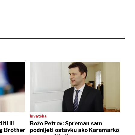
hrvatska
ti ili
Božo Petrov: Spreman sam
ig Brother
podnijeti ostavku ako Karamarko