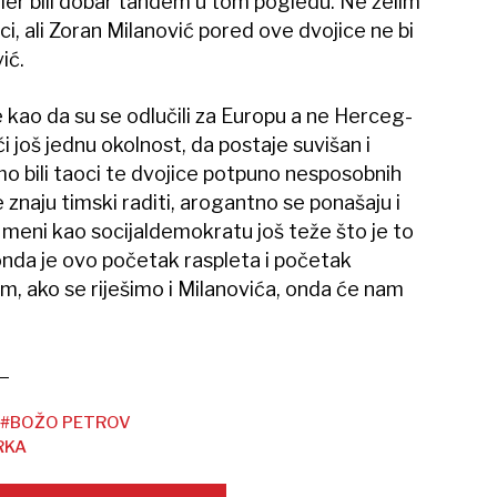
tier bili dobar tandem u tom pogledu. Ne želim
ci, ali Zoran Milanović pored ove dvojice ne bi
ić.
e kao da su se odlučili za Europu a ne Herceg-
 još jednu okolnost, da postaje suvišan i
mo bili taoci te dvojice potpuno nesposobnih
ne znaju timski raditi, arogantno se ponašaju i
e meni kao socijaldemokratu još teže što je to
onda je ovo početak raspleta i početak
m, ako se riješimo i Milanovića, onda će nam
#BOŽO PETROV
RKA