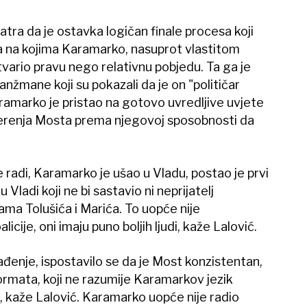
tra da je ostavka logičan finale procesa koji
a na kojima Karamarko, nasuprot vlastitom
tvario pravu nego relativnu pobjedu. Ta ga je
anžmane koji su pokazali da je on "političar
aramarko je pristao na gotovo uvredljive uvjete
ovjerenja Mosta prema njegovoj sposobnosti da
 radi, Karamarko je ušao u Vladu, postao je prvi
 Vladi koji ne bi sastavio ni neprijatelj
ama Tolušića i Marića. To uopće nije
cije, oni imaju puno boljih ljudi, kaže Lalović.
enje, ispostavilo se da je Most konzistentan,
ormata, koji ne razumije Karamarkov jezik
 kaže Lalović. Karamarko uopće nije radio