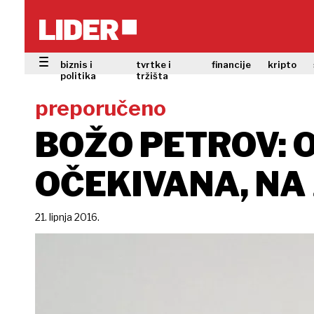
biznis i
tvrtke i
financije
kripto
politika
tržišta
preporučeno
BOŽO PETROV: 
OČEKIVANA, NA
21. lipnja 2016.