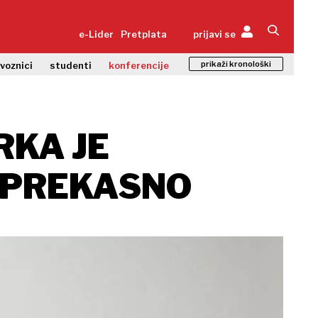
e-Lider
Pretplata
prijavi se
prikaži kronološki
zvoznici
studenti
konferencije
RKA JE
E PREKASNO