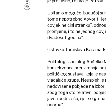
je prekasno, rekao je Petrov.
Upitan o mogućoj budućoj sur
tome nepotrebno govoriti, jer 
čovjek ne čini stranku", odno
promjene, i to ne jednog čovjek
dvadeset godina".
Ostavku Tomislava Karamarka pr
Politolog i sociolog Anđelko M
konzekvenca preuzimanja odgov
političkog sustava, koja je n
vladajuće grupe. Neuspjeh je 
nedovršene pobjede na izborim
zbog toga što relativni pobjedn
javna poduzeća, i jer se grupa 
oporba".