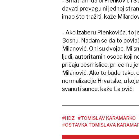
- Smatram da bi Plenković i S
davati prevagu ni jednoj stran
imao što tražiti, kaže Milardov
- Ako izaberu Plenkovića, to j
Bosnu. Nadam se da to povlači
Milanović. Oni su dvojac. Mi s
ljudi, autoritarnih osoba koji 
pričaju besmislice, pri čemu j
Milanović. Ako to bude tako, 
normalizacije Hrvatske, u koje
svanuti sunce, kaže Lalović.
#HDZ
#TOMISLAV KARAMARKO
#OSTAVKA TOMISLAVA KARAMA