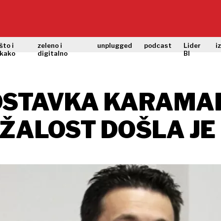
što i
zeleno i
unplugged
podcast
Lider
i
kako
digitalno
BI
OSTAVKA KARAMA
 ŽALOST DOŠLA J