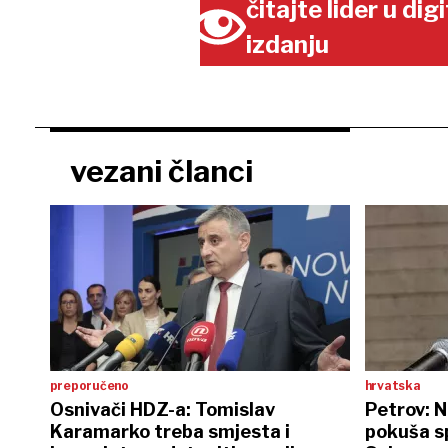
čitajte lider u di
izdanju
vezani članci
preporučeno
hrvatska
Osnivači HDZ-a: Tomislav
Petrov: 
Karamarko treba smjesta i
pokuša s