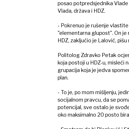
posao potpredsjednika Vlade 
Vlada, država i HDZ.
- Pokrenuo je rušenje vlastite 
"elementarna glupost". On je 
HDZ, zaključio je Lalović, pišu 
Politolog Zdravko Petak ocjen
koja postoji u HDZ-u, misleći n
grupacija koja je jedva spome
plan.
- To je, po mom mišljenju, je
socijalnom pravcu, da se poma
potencijal, sve ostalo je svođ
oko maksimalno 20 posto bira