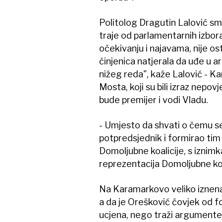
Politolog Dragutin Lalović sma
traje od parlamentarnih izbor
očekivanju i najavama, nije os
činjenica natjerala da uđe u ar
nižeg reda", kaže Lalović - K
Mosta, koji su bili izraz nep
bude premijer i vodi Vladu.
- Umjesto da shvati o čemu se
potpredsjednik i formirao tim u
Domoljubne koalicije, s iznimk
reprezentacija Domoljubne koali
Na Karamarkovo veliko iznenađ
a da je Orešković čovjek od f
ucjena, nego traži argumente,