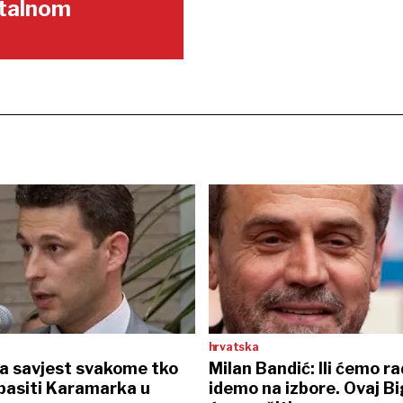
gitalnom
hrvatska
Na savjest svakome tko
Milan Bandić: Ili ćemo radi
pasiti Karamarka u
idemo na izbore. Ovaj B