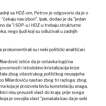
adnji sa HDZ-om, Petrov je odgovorio da je o
"čekaju nas izbori". Ipak, dodao je da "jedan
sno da "i SDP-u i HDZ-u trebaju strukturne
a, nego ljudi koji su odlučivali u zadnjih
okomentirali su i neki politički analitičari.
ilardović ističe da je ostavka logična
ornosti i istodobno kristalizacija krize
astala zbog višestrukog političkog neuspjeha
po Milardoviću nastao zbog tri razloga: zbog
a koja je proizvela bivšu konstelaciju snaga,
ici nisu preuzeli vlast do kraja, prije svega
koja je osvojila vlast "ponašala kao da je sebi