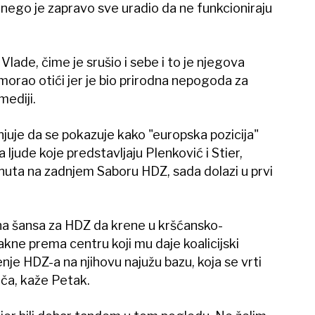
nego je zapravo sve uradio da ne funkcioniraju
Vlade, čime je srušio i sebe i to je njegova
morao otići jer je bio prirodna nepogoda za
mediji.
juje da se pokazuje kako "europska pozicija"
a ljude koje predstavljaju Plenković i Stier,
nuta na zadnjem Saboru HDZ, sada dolazi u prvi
dina šansa za HDZ da krene u kršćansko-
kne prema centru koji mu daje koalicijski
enje HDZ-a na njihovu najužu bazu, koja se vrti
ča, kaže Petak.