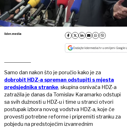
lider.media
Dodajte lidermedia.hr u omiljeni Google i
Samo dan nakon što je poručio kako je za
dobrobit HDZ-a spreman odstupiti s mjesta
predsjednika stranke
, skupina osnivača HDZ-a
zatražila je danas da Tomislav Karamarko odstupi
sa svih dužnosti u HDZ-u i time u stranci otvori
postupak izbora novog vodstva HDZ-a, koje će
provesti potrebne reforme i pripremiti stranku za
pobjedu na predstojećim izvanrednim