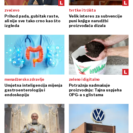
zvečevo
tvrtke i tržišta
Prihod pada, gubitak raste,
Velik interes za subvencije
ali nije sve tako crno kao što
puni knjige narudžbi
izgleda
proizvođača dizala
menadžersko zdravlje
zeleno i digitalno
Umjetna inteligencija mijenja
Potražnja nadmašuje
gastroenterologiju i
proizvodnju: Tajna uspjeha
endoskopiju
OPG-a s glistama