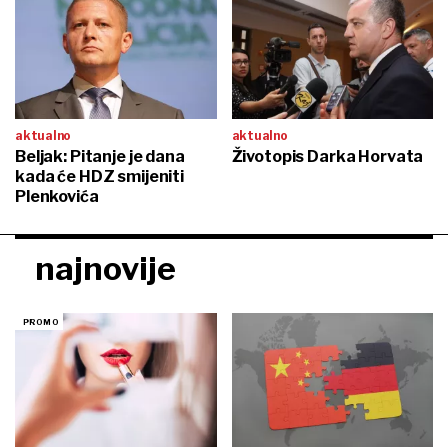
aktualno
aktualno
Beljak: Pitanje je dana
Životopis Darka Horvata
kada će HDZ smijeniti
Plenkovića
najnovije