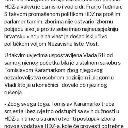
HDZ-a kakvu je osmislio i vodio dr. Franjo Tuđman.
S takvom promašenom politikom HDZ na prošlim
parlamentarnim izborima nije ostvario izbornu
pobjedu iako je protiv sebe imao najneuspješniju
hrvatsku vladu a na vlast je došao isključivo
političkom voljom Nezavisne liste Most.
U takvim uvjetima uspostavljena Vlada RH od
samog njenog početka bila je u stalnom sukobu s
Tomislavom Karamarkom zbog njegovog
nezadovoljstva osobnom pozicijom i ulogom u
Vladi što je u konačnici i dovelo do njezinog
rušenja.
- Zbog svega toga, Tomislav Karamarko treba
smjesta i bezuvjetno odstupiti sa svih dužnosti u
HDZ-u, i time u stranci otvoriti postupak izbora
novog vodstava HDZ-a, koje će provesti potrebne