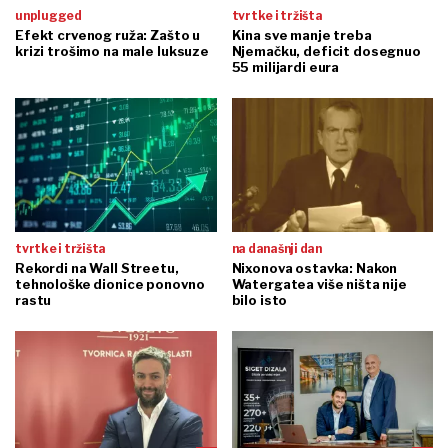
unplugged
tvrtke i tržišta
Efekt crvenog ruža: Zašto u
Kina sve manje treba
krizi trošimo na male luksuze
Njemačku, deficit dosegnuo
55 milijardi eura
tvrtke i tržišta
na današnji dan
Rekordi na Wall Streetu,
Nixonova ostavka: Nakon
tehnološke dionice ponovno
Watergatea više ništa nije
rastu
bilo isto