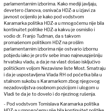
parlamentarnim izborima. Kako mediji javljaju,
devetero članova, osnivača HDZ-a u izjavi za
javnost ocijenilo je kako pod vodstvom
Karamarka politika HDZ-a u mnogočemu nije bila
kontinuitet politike HDZ-a kakvu je osmislio i
vodio dr. Franjo Tuđman, da s takvom
promašenom politikom HDZ na prošlim
parlamentarnim izborima nije ostvario izbornu
pobjedu iako je protiv sebe imao najneuspješniju
hrvatsku vladu, a da je na vlast došao isključivo
političkom voljom Nezavisne liste Most. Smatraju
i da je uspostavljena Vlada RH od početka bila u
stalnom sukobu s Karamarkom zbog njegovog
nezadovoljstva osobnom pozicijom i ulogom u
Vladi te da je to dovelo i do njezinog rušenja.
- Pod vodstvom Tomislava Karamarka politika
HDZ-a u mnogočemu nije bila kontinuitet politike