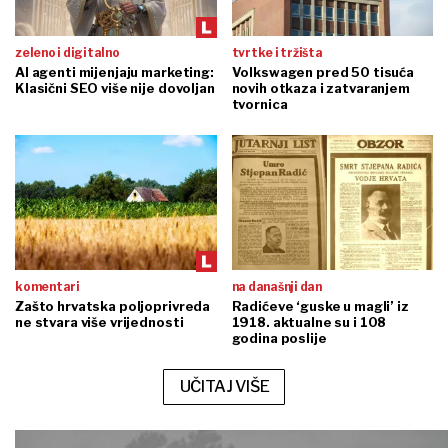
zeleno i digitalno
tvrtke i tržišta
AI agenti mijenjaju marketing:
Volkswagen pred 50 tisuća
Klasični SEO više nije dovoljan
novih otkaza i zatvaranjem
tvornica
komentari
na današnji dan
Zašto hrvatska poljoprivreda
Radićeve ‘guske u magli’ iz
ne stvara više vrijednosti
1918. aktualne su i 108
godina poslije
UČITAJ VIŠE