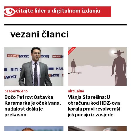
čitajte lider u digitalnom izdanju
vezani članci
preporučeno
aktualno
Božo Petrov: Ostavka
Višnja Starešina: U
Karamarka je očekivana,
obračunu kod HDZ-ova
na žalost došla je
korala pravi revolveraši
prekasno
još pucaju iz zasjede