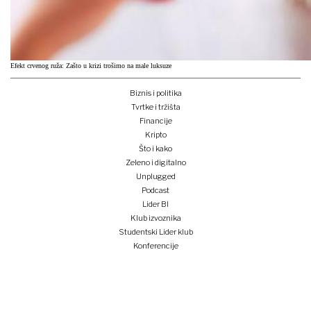
Efekt crvenog ruža: Zašto u krizi trošimo na male luksuze
Biznis i politika
Tvrtke i tržišta
Financije
Kripto
Što i kako
Zeleno i digitalno
Unplugged
Podcast
Lider BI
Klub izvoznika
Studentski Lider klub
Konferencije
Pretplati se
Prijava na newsletter
e-lider