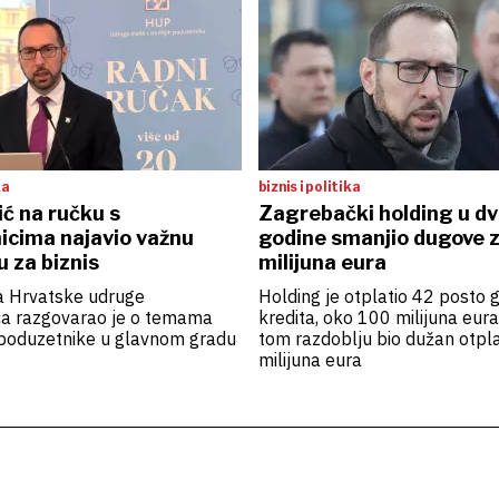
ka
biznis i politika
ć na ručku s
Zagrebački holding u dv
icima najavio važnu
godine smanjio dugove 
u za biznis
milijuna eura
a Hrvatske udruge
Holding je otplatio 42 posto 
a razgovarao je o temama
kredita, oko 100 milijuna eura,
poduzetnike u glavnom gradu
tom razdoblju bio dužan otpla
milijuna eura