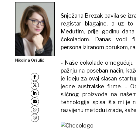
Snježana Brezak bavila se iz
registar blagajne, a uz to 
Međutim, prije godinu dana
čokoladom. Danas vodi 
personaliziranom porukom, ra
Nikolina Oršulić
- Naše čokolade omogućuju d
pažnju na poseban način, kaž
je ideju za ovaj slasan startu
jedne australske firme. - O
sličnog proizvoda na našem 
tehnologija ispisa išla mi j
razvijenu metodu izrade, kaže