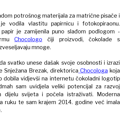
radom potrošnog materijala za matrične pisače i
je vodila vlastitu papirnicu i fotokopiraonu.
 papir je zamijenila puno slađom podlogom -
firmu
Chocologo
čiji proizvodi, čokolade s
zveseljavaju mnoge.
a svatko unese dašak svoje osobnosti i izrazi
e Snježana Brezak, direktorica
Chocologa
koja
p dobila vidjevši na internetu čokoladni logotip
dmah sam uvidjela veliki potencijal za razvoj
dijelu svijeta i počela istraživati. Moderna
e na ruku te sam krajem 2014. godine već imala
.