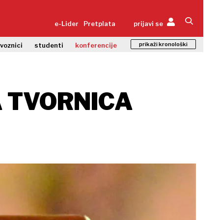
e-Lider
Pretplata
prijavi se
prikaži kronološki
zvoznici
studenti
konferencije
 TVORNICA