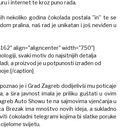
ru i internet te kroz puno rada.
h nekoliko godina čokolada postala ''in'' te se
dom pralina, naš rad je unikatan i još neviđen u
162" align="aligncenter" width="750"]
logiji, svaki motiv do najsitnijih detalja
di, a proizvod je u potpunosti izrađen od
oje.[/caption]
oznao je i Grad Zagreb dodijelivši mu poticaje
a, a šira javnost imala je priliku guštati u ovim
agreb Auto Showu te na sajmovima vjenčanja u
ca Brezak ima mnoštvo novih ideja, a sukladno
viti čokoladni telegrami kojima bi slatke poruke
cijelome svijetu.