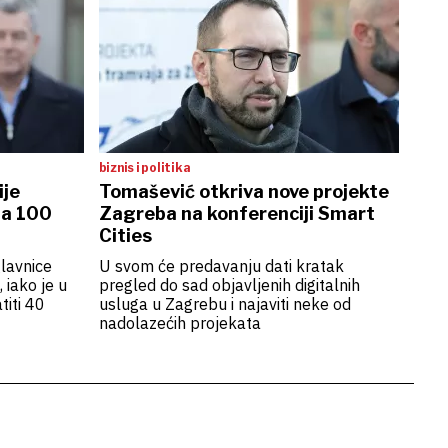
biznis i politika
ije
Tomašević otkriva nove projekte
za 100
Zagreba na konferenciji Smart
Cities
glavnice
U svom će predavanju dati kratak
 iako je u
pregled do sad objavljenih digitalnih
titi 40
usluga u Zagrebu i najaviti neke od
nadolazećih projekata