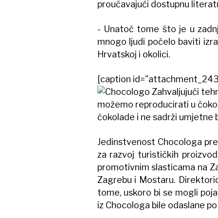
proučavajući dostupnu literatu
- Unatoč tome što je u zadnji
mnogo ljudi počelo baviti izra
Hrvatskoj i okolici.
[caption id="attachment_243
Zahvaljujući tehno
možemo reproducirati u čokola
čokolade i ne sadrži umjetne b
Jedinstvenost Chocologa prep
za razvoj turističkih proizvod
promotivnim slasticama na Z
Zagrebu i Mostaru. Direktori
tome, uskoro bi se mogli poja
iz Chocologa bile odaslane po 