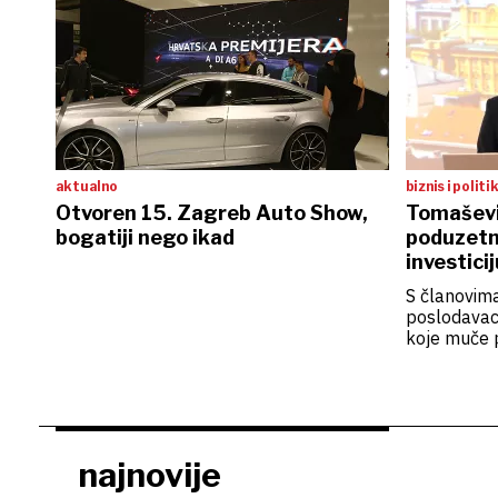
aktualno
biznis i politi
Otvoren 15. Zagreb Auto Show,
Tomaševi
bogatiji nego ikad
poduzetn
investicij
S članovim
poslodavac
koje muče 
najnovije