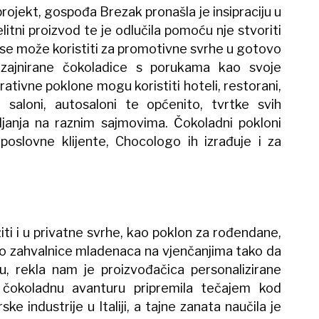
rojekt, gospođa Brezak pronašla je insipraciju u
elitni proizvod te je odlučila pomoću nje stvoriti
se može koristiti za promotivne svrhe u gotovo
zajnirane čokoladice s porukama kao svoje
ativne poklone mogu koristiti hoteli, restorani,
ki saloni, autosaloni te općenito, tvrtke svih
vljanja na raznim sajmovima. Čokoladni pokloni
 poslovne klijente, Chocologo ih izrađuje i za
ti i u privatne svrhe, kao poklon za rođendane,
o zahvalnice mladenaca na vjenčanjima tako da
u, rekla nam je proizvođačica personalizirane
 čokoladnu avanturu pripremila tečajem kod
e industrije u Italiji, a tajne zanata naučila je