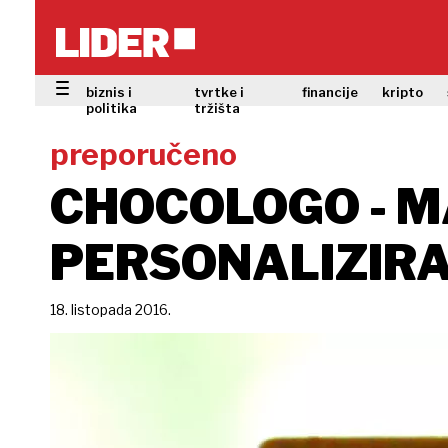
biznis i
tvrtke i
financije
kripto
politika
tržišta
preporučeno
CHOCOLOGO - 
PERSONALIZIR
18. listopada 2016.