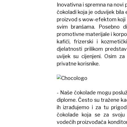
Inovativna i spremna na novi p
čokoladi koja je oduvijek bila 
proizvod s wow-efektom koji 
svim branšama. Posebno di
promotivne materijale i korpor
kafići, frizerski i kozmetič
djelatnosti prilikom predsta
uvijek su cijenjeni. Osim za
privatne korisnike.
- Naše čokolade mogu posluži
diplome. Često su tražene ka
ih izrađujemo i za tu prigod
čokolade koja se za svoju
vodećih proizvođača konditorsk