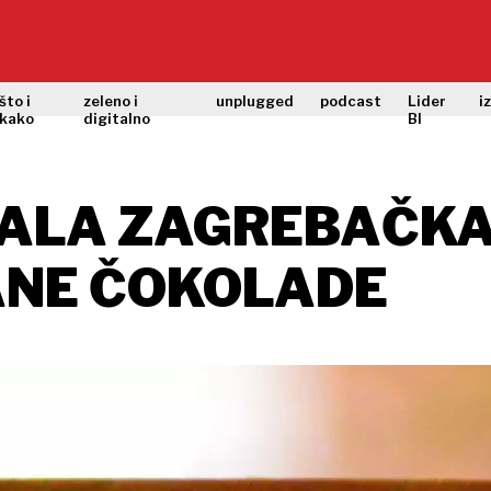
što i
zeleno i
unplugged
podcast
Lider
i
kako
digitalno
BI
MALA ZAGREBAČKA
ANE ČOKOLADE