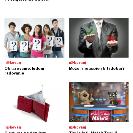
n@kovanj
n@kovanj
Obrazovanje, ludom
Može li neuspjeh biti dobar?
radovanje
n@kovanj
n@kovanj
Glasujmo novčanikom -
Tko je jači: Mačak Tom ili