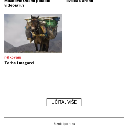
Milanović Obami pokloni
ovčica u arenu
videoigru?
n@kovanj
Torbe i magarci
UČITAJ VIŠE
Biznis i politika