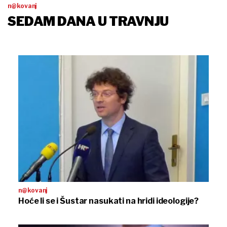
n@kovanj
SEDAM DANA U TRAVNJU
n@kovanj
Hoće li se i Šustar nasukati na hridi ideologije?