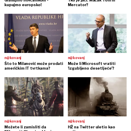
kupujmo europsko!
Mercator?
n@kovanj
n@kovanj
Što to Milanović može prodati
Može li Microsoft vratiti
američkim IT tvrtkama?
'izgubljeno desetljeće'?
n@kovanj
n@kovanj
Možete li zamisliti da
HŽ na Twitter uletio kao