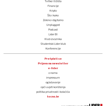
Tvrtke i tržišta
Financije
Kripto
Što i kako
Zeleno i digitalno
Unplugged
Podcast
Lider BI
Klub izvoznika
Studentski Lider klub
Konferencije
Pretplati se
Prijava na newsletter
e-lider
o nama
impressum
oglašavanje
opći uvjeti korištenja
politika privatnosti i kolačića
tocno.hr