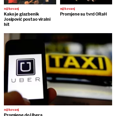
n@kovanj
n@kovanj
Kako je glazbenik
Promjene su tvrd ORaH
Josipović postao viralni
hit
n@kovanj
Promjene do Ubera