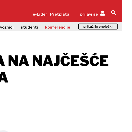
e-Lider
Pretplata
prijavi se
prikaži kronološki
zvoznici
studenti
konferencije
A NA NAJČEŠĆE
A