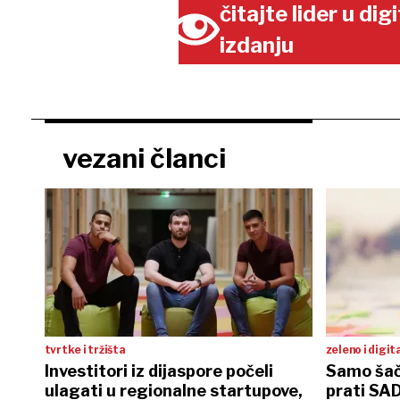
čitajte lider u di
izdanju
vezani članci
tvrtke i tržišta
zeleno i digit
Investitori iz dijaspore počeli
Samo šač
ulagati u regionalne startupove,
prati SA