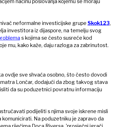
gačijem načinu poslovanja kojemu se moraju
osnivač neformalne investicijske grupe
Skok123
,
lja investitora iz dijaspore, na temelju svog
problema
s kojima se često susreće kod
koje mu, kako kaže, daju razloga za zabrinutost.
ka ovdje sve shvaća osobno, što često dovodi
matra Lončar, dodajući da zbog takvog stava
isliti da su poduzetnici povratnu informaciju
ustručavati podijeliti s njima svoje iskrene misli
ma komunicirati. Na poduzetniku je zapravo da
 Prema riječima Doca Riversa, 'prosječni igrači