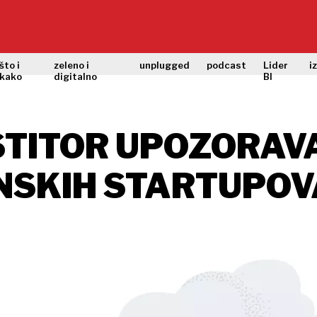
što i
zeleno i
unplugged
podcast
Lider
i
kako
digitalno
BI
STITOR UPOZORAV
NSKIH STARTUPOV