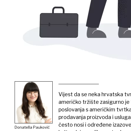
Vijest da se neka hrvatska tv
američko tržište zasigurno je 
poslovanja s američkim tvrtkam
prodavanja proizvoda i usluga
često nosi i određene izazove
Donatella Pauković