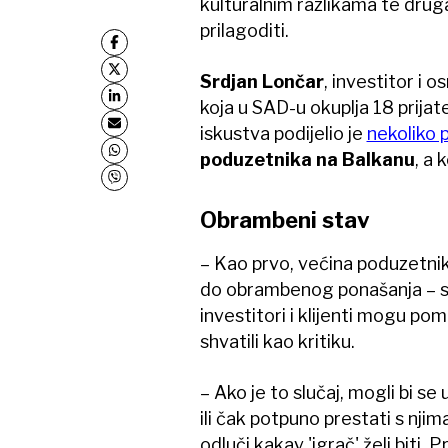
kulturalnim razlikama te dru
prilagoditi.
Srdjan Lončar
, investitor i 
koja u SAD-u okuplja 18 prijate
iskustva podijelio je
nekoliko 
poduzetnika na Balkanu
, a 
Obrambeni stav
– Kao prvo, većina poduzetni
do obrambenog ponašanja – s
investitori i klijenti mogu pom
shvatili kao kritiku.
– Ako je to slučaj, mogli bi se 
ili čak potpuno prestati s nji
odluči kakav 'igrač' želi biti.