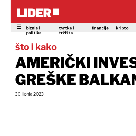
biznis i
tvrtke i
financije
kripto
politika
tržišta
što i kako
AMERIČKI INVE
GREŠKE BALKA
30. lipnja 2023.