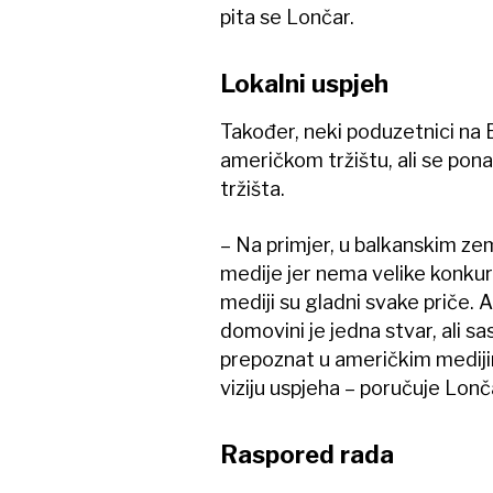
pita se Lončar.
Lokalni uspjeh
Također, neki poduzetnici na B
američkom tržištu, ali se pon
tržišta.
– Na primjer, u balkanskim zem
medije jer nema velike konkure
mediji su gladni svake priče. Al
domovini je jedna stvar, ali s
prepoznat u američkim mediji
viziju uspjeha – poručuje Lonč
Raspored rada