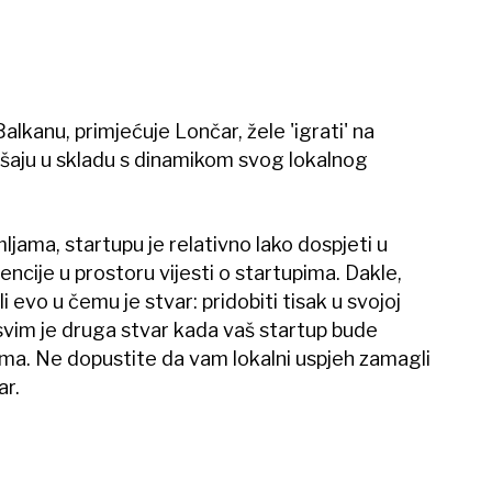
alkanu, primjećuje Lončar, žele 'igrati' na
ašaju u skladu s dinamikom svog lokalnog
ljama, startupu je relativno lako dospjeti u
ncije u prostoru vijesti o startupima. Dakle,
i evo u čemu je stvar: pridobiti tisak u svojoj
asvim je druga stvar kada vaš startup bude
ma. Ne dopustite da vam lokalni uspjeh zamagli
ar.