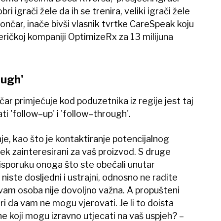
bri igrači žele da ih se trenira, veliki igrači žele
Lončar, inače bivši vlasnik tvrtke CareSpeak koju
eričkoj kompaniji OptimizeRx za 13 milijuna
ough'
ar primjećuje kod poduzetnika iz regije jest taj
ti 'follow–up' i 'follow–through'.
nje, kao što je kontaktiranje potencijalnog
vijek zainteresirani za vaš proizvod. S druge
 isporuku onoga što ste obećali unutar
te dosljedni i ustrajni, odnosno ne radite
a vam osoba nije dovoljno važna. A propušteni
i da vam ne mogu vjerovati. Je li to doista
one koji mogu izravno utjecati na vaš uspjeh? –