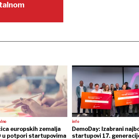
gitalnom
alno
info
ica europskih zemalja
DemoDay: Izabrani najbo
D u potpori startupovima
startupovi 17. generaci