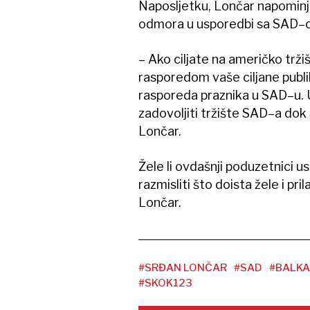
Naposljetku, Lončar napominje
odmora u usporedbi sa SAD–
– Ako ciljate na američko tržiš
rasporedom vaše ciljane publi
rasporeda praznika u SAD–u. 
zadovoljiti tržište SAD–a dok 
Lončar.
Žele li ovdašnji poduzetnici 
razmisliti što doista žele i pri
Lončar.
#SRĐAN LONČAR
#SAD
#BALK
#SKOK123