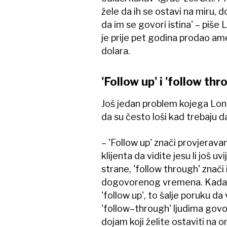
žele da ih se ostavi na miru, do
da im se govori istina' – piše 
je prije pet godina prodao am
dolara.
'Follow up' i 'follow thr
Još jedan problem kojega Lonč
da su često loši kad trebaju da
– 'Follow up' znači provjerava
klijenta da vidite jesu li još u
strane, 'follow through' znači
dogovorenog vremena. Kada nis
'follow up', to šalje poruku d
'follow–through' ljudima govor
dojam koji želite ostaviti na 