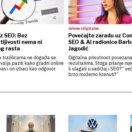
zeleno i digitalno
z SEO: Bez
Povećajte zaradu uz Con
ljivosti nema ni
SEO & AI radionice Barb
g rasta
Jagodić
na tražilicama ne događa se
Digitalna prisutnost povezana
valja paziti kako graditi online
rezultatima. Stoga pitanje ni
vas i on izbaci kao odgovor
li ulagati u sadržaj i SEO?” ve
brzo možemo krenuti?”