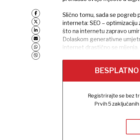
Slično tomu, sada se pogreb pr
interneta: SEO – optimizaciju za
što na internetu zapravo umire
Dolaskom generativne umjetne i
internet drastično se mijenja.
BESPLATNO na
Registrirajte se bez t
Prvih 5 zaključani