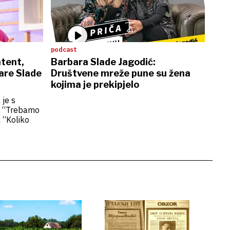
podcast
tent,
Barbara Slade Jagodić:
are Slade
Društvene mreže pune su žena
kojima je prekipjelo
 je s
je “Trebamo
ć “Koliko