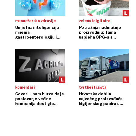
menadžersko zdravlje
zeleno i digitalno
Umjetna inteligencija
Potražnja nadmašuje
mijenja
proizvodnju: Tajna
gastroenterologiju i
uspjeha OPG-a s
endoskopiju
glistama
komentari
tvrtke i tržišta
Govori li nam burza da je
Hrvatska dobila
poslovanje većine
najvećeg proizvođača
kompanija dostiglo
higijenskog papira u
plafon?
regiji