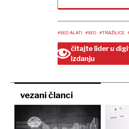
#SEO ALATI
#SEO
#TRAŽILICE
čitajte lider u di
izdanju
vezani članci