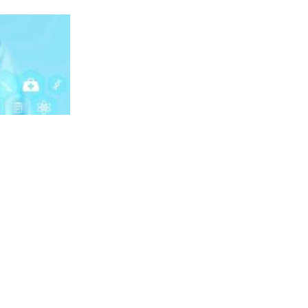
Umjetna inteligencija mijenja gastroenterologiju i endoskopiju