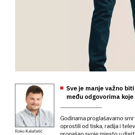
Sve je manje važno biti 
među odgovorima koje 
Godinama proglašavamo smrt t
oprostili od tiska, radija i tele
Roko Kalafatić
pronašao svoje mjesto u digit