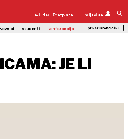
e-Lider
Pretplata
prijavi se
prikaži kronološki
zvoznici
studenti
konferencije
CAMA: JE LI