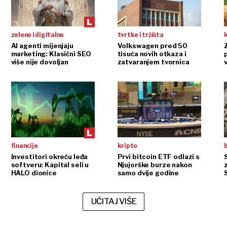
zeleno i digitalno
tvrtke i tržišta
AI agenti mijenjaju
Volkswagen pred 50
marketing: Klasični SEO
tisuća novih otkaza i
više nije dovoljan
zatvaranjem tvornica
v
financije
kripto
b
Investitori okreću leđa
Prvi bitcoin ETF odlazi s
softveru: Kapital seli u
Njujorške burze nakon
HALO dionice
samo dvije godine
UČITAJ VIŠE