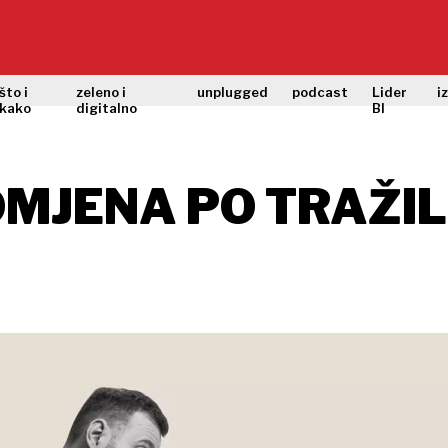
što i
zeleno i
unplugged
podcast
Lider
i
kako
digitalno
BI
MJENA PO TRAŽILI