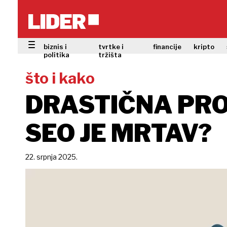
biznis i
tvrtke i
financije
kripto
politika
tržišta
što i kako
DRASTIČNA PRO
SEO JE MRTAV?
22. srpnja 2025.