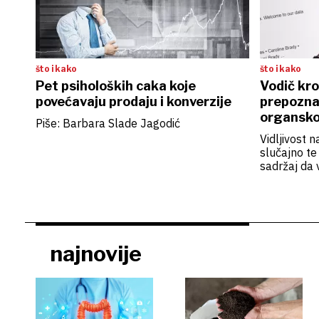
što i kako
što i kako
Pet psiholoških caka koje
Vodič kro
povećavaju prodaju i konverzije
prepoznat
organsko
Piše: Barbara Slade Jagodić
Vidljivost 
slučajno te 
sadržaj da 
najnovije