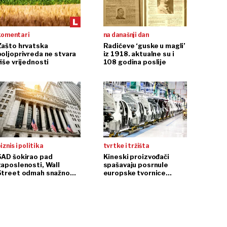
komentari
na današnji dan
Zašto hrvatska
Radićeve ‘guske u magli’
poljoprivreda ne stvara
iz 1918. aktualne su i
iše vrijednosti
108 godina poslije
iznis i politika
tvrtke i tržišta
SAD šokirao pad
Kineski proizvođači
zaposlenosti, Wall
spašavaju posrnule
Street odmah snažno
europske tvornice
reagirao
automobila