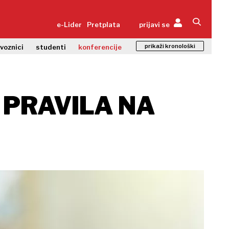
e-Lider
Pretplata
prijavi se
prikaži kronološki
zvoznici
studenti
konferencije
A PRAVILA NA