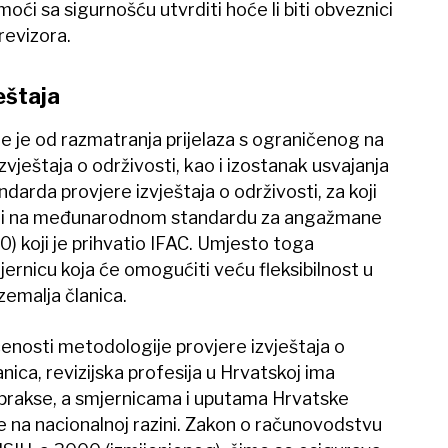
oći sa sigurnošću utvrditi hoće li biti obveznici
revizora.
eštaja
 je od razmatranja prijelaza s ograničenog na
zvještaja o održivosti, kao i izostanak usvajanja
arda provjere izvještaja o održivosti, za koji
jiti na međunarodnom standardu za angažmane
) koji je prihvatio IFAC. Umjesto toga
ernicu koja će omogućiti veću fleksibilnost u
zemalja članica.
čenosti metodologije provjere izvještaja o
anica, revizijska profesija u Hrvatskoj ima
e prakse, a smjernicama i uputama Hrvatske
e na nacionalnoj razini. Zakon o računovodstvu