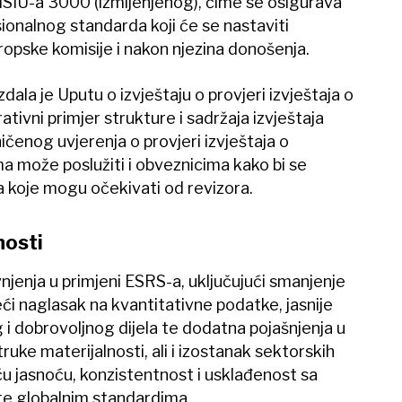
MSIU-a 3000 (izmijenjenog), čime se osigurava
onalnog standarda koji će se nastaviti
ropske komisije i nakon njezina donošenja.
ala je Uputu o izvještaju o provjeri izvještaja o
rativni primjer strukture i sadržaja izvještaja
čenog uvjerenja o provjeri izvještaja o
ma može poslužiti i obveznicima kako bi se
a koje mogu očekivati od revizora.
nosti
jenja u primjeni ESRS-a, uključujući smanjenje
ći naglasak na kvantitativne podatke, jasnije
i dobrovoljnog dijela te dodatna pojašnjenja u
uke materijalnosti, ali i izostanak sektorskih
eću jasnoću, konzistentnost i usklađenost sa
e globalnim standardima.