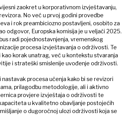
vijesni zaokret u korporativnom izvještavanju,
 revizora. No već u prvoj godini provedbe
eva i rok preambiciozno postavljeni, osobito za
ao odgovor, Europska komisija je u veljači 2025.
bus radi pojednostavnjenja, vremenskog
izacije procesa izvještavanja o održivosti. Te
 kao korak unatrag, već u kontekstu stvaranja
itije i strateški smislenije uvođenje održivosti.
či nastavak procesa učenja kako bi se revizori
ama, prilagodbu metodologije, ali i aktivno
ernica provjere izvještaja o održivosti te
apaciteta u kvalitetno obavljanje postojećih
šljanje o dugoročnoj ulozi održivosti koja se