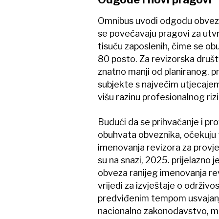
Omnibus uvodi odgodu obveza z
se povećavaju pragovi za utvr
tisuću zaposlenih, čime se ob
80 posto. Za revizorska društ
znatno manji od planiranog, 
subjekte s najvećim utjecajem
višu razinu profesionalnog rizi
Budući da se prihvaćanje i pr
obuhvata obveznika, očekuju 
imenovanja revizora za provjer
su na snazi, 2025. prijelazno j
obveza ranijeg imenovanja revi
vrijedi za izvještaje o održivos
predviđenim tempom usvajanja
nacionalno zakonodavstvo, mo