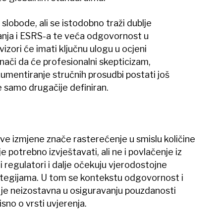
lobode, ali se istodobno traži dublje
anja i ESRS-a te veća odgovornost u
vizori će imati ključnu ulogu u ocjeni
znači da će profesionalni skepticizam,
umentiranje stručnih prosudbi postati još
 je samo drugačije definiran.
ve izmjene znače rasterećenje u smislu količine
e potrebno izvještavati, ali ne i povlačenje iz
i i regulatori i dalje očekuju vjerodostojne
rategijama. U tom se kontekstu odgovornost i
 je neizostavna u osiguravanju pouzdanosti
sno o vrsti uvjerenja.