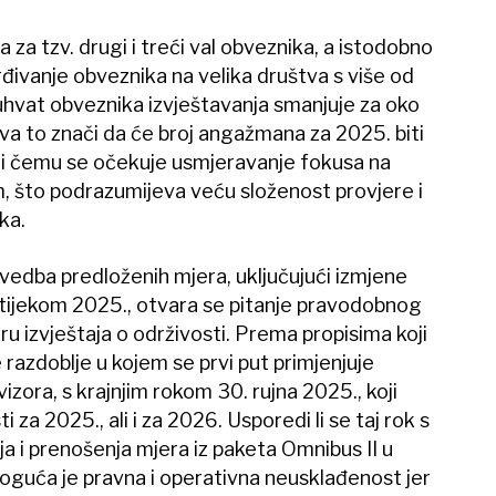
a tzv. drugi i treći val obveznika, a istodobno
đivanje obveznika na velika društva s više od
uhvat obveznika izvještavanja smanjuje za oko
va to znači da će broj angažmana za 2025. biti
pri čemu se očekuje usmjeravanje fokusa na
, što podrazumijeva veću složenost provjere i
ka.
ovedba predloženih mjera, uključujući izmjene
tijekom 2025., otvara se pitanje pravodobnog
u izvještaja o održivosti. Prema propisima koji
e razdoblje u kojem se prvi put primjenjuje
zora, s krajnjim rokom 30. rujna 2025., koji
ti za 2025., ali i za 2026. Usporedi li se taj rok s
 i prenošenja mjera iz paketa Omnibus II u
guća je pravna i operativna neusklađenost jer