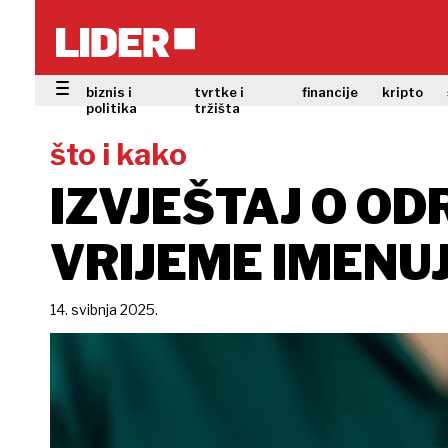
biznis i
tvrtke i
financije
kripto
politika
tržišta
što i kako
IZVJEŠTAJ O OD
VRIJEME IMENU
14. svibnja 2025.