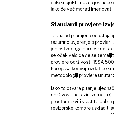
neki subjekti možda još neće m
iako će već morati imenovati 
Standardi provjere izvj
Jedna od promjena odustajanje
razumno uvjerenje o provjeri i
jedinstvenoga europskog stand
se očekivalo da će se temel
provjere održivosti (ISSA 5000
Europska komisija izdat će smj
metodologiji provjere unutar 
Iako to otvara pitanje ujedna
održivosti na razini zemalja čl
prostor razviti vlastite dobr
revizorske komore uskladiti s