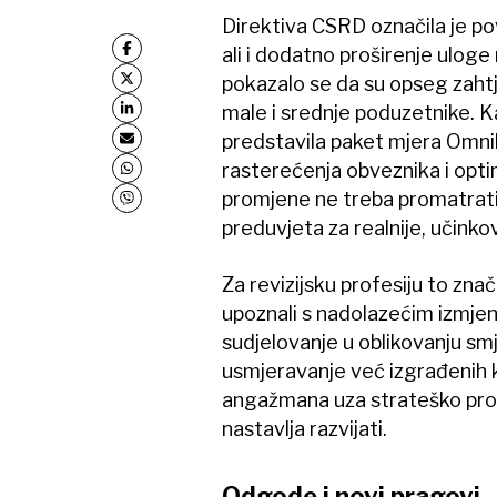
Direktiva CSRD označila je po
ali i dodatno proširenje uloge
pokazalo se da su opseg zahtj
male i srednje poduzetnike. K
predstavila paket mjera Omni
rasterećenja obveznika i optim
promjene ne treba promatrati
preduvjeta za realnije, učinkov
Za revizijsku profesiju to zna
upoznali s nadolazećim izmjen
sudjelovanje u oblikovanju smj
usmjeravanje već izgrađenih k
angažmana uza strateško promi
nastavlja razvijati.
Odgode i novi pragovi