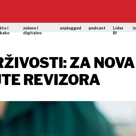
što i
zeleno i
unplugged
podcast
Lider
i
kako
digitalno
BI
RŽIVOSTI: ZA NOV
JTE REVIZORA