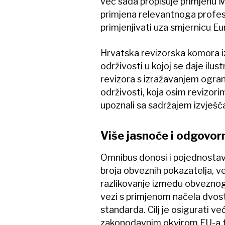
već sada propisuje primjenu 
primjena relevantnoga profesi
primjenjivati uza smjernicu Eu
Hrvatska revizorska komora izd
održivosti u kojoj se daje ilust
revizora s izražavanjem ograni
održivosti, koja osim revizori
upoznali sa sadržajem izvješć
Više jasnoće i odgovor
Omnibus donosi i pojednostavn
broja obveznih pokazatelja, ve
razlikovanje između obveznog 
vezi s primjenom načela dvostr
standarda. Cilj je osigurati v
zakonodavnim okvirom EU-a t