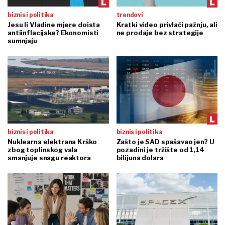
biznis i politika
trendovi
Jesu li Vladine mjere doista
Kratki video privlači pažnju, ali
antiinflacijske? Ekonomisti
ne prodaje bez strategije
sumnjaju
biznis i politika
biznis i politika
Nuklearna elektrana Krško
Zašto je SAD spašavao jen? U
zbog toplinskog vala
pozadini je tržište od 1,14
smanjuje snagu reaktora
bilijuna dolara