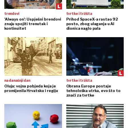
trendovi
tvrtke i tržišta
'Always on': Uspješni brendovi
Prihod SpaceX-a rastao 92
znaju spojiti trenutak i
posto, zbog ulaganja u AI
kontinuitet
dionica naglo pala
na današnji dan
tvrtke i tržišta
Oluja: vojna pobjeda koja je
Obrana Europe postaje
promijenila Hrvatsku i regiju
tehnološka utrka, evo što to
znači za tvrtke