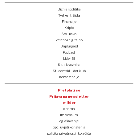
Biznis i politika
Tvrtke i tržišta
Financije
Kripto
Što i kako
Zeleno i digitalno
Unplugged
Podcast
Lider BI
Klub izvoznika
Studentski Lider klub
Konferencije
Pretplati se
Prijava na newsletter
e-lider
o nama
impressum
oglašavanje
opći uvjeti korištenja
politika privatnosti i kolačića