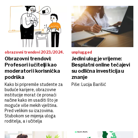
obrazovni trendovi 2023./2024.
unplugged
Obrazovni trendovi:
Jedini ulog je vrijeme:
Profesori i učitelji kao
Besplatni online tečajevi
moderatori i korisnička
su odlična investicija u
podrška
znanje
Kako bi pripremile studente za
Piše: Lucija Barišić
buduće karijere, obrazovne
institucije morat će pronaći
načine kako im usaditi što je
moguće više mekih vještina.
Pred velikim su izazovima.
Stubokom se mijenja uloga
roditelja, a i učitelja