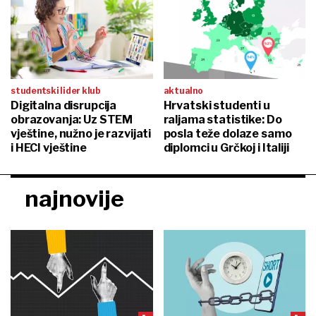
studentski lider klub
aktualno
Digitalna disrupcija
Hrvatski studenti u
obrazovanja: Uz STEM
raljama statistike: Do
vještine, nužno je razvijati
posla teže dolaze samo
i HECI vještine
diplomci u Grčkoj i Italiji
najnovije