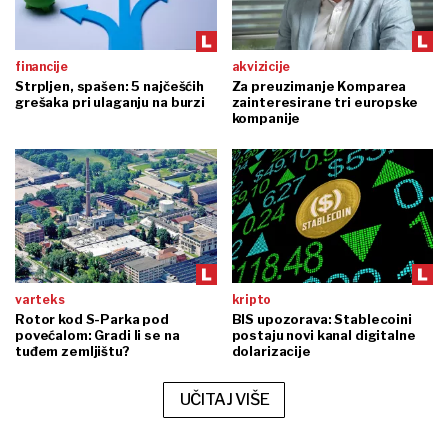
financije
akvizicije
Strpljen, spašen: 5 najčešćih
Za preuzimanje Komparea
grešaka pri ulaganju na burzi
zainteresirane tri europske
kompanije
varteks
kripto
Rotor kod S-Parka pod
BIS upozorava: Stablecoini
povećalom: Gradi li se na
postaju novi kanal digitalne
tuđem zemljištu?
dolarizacije
UČITAJ VIŠE