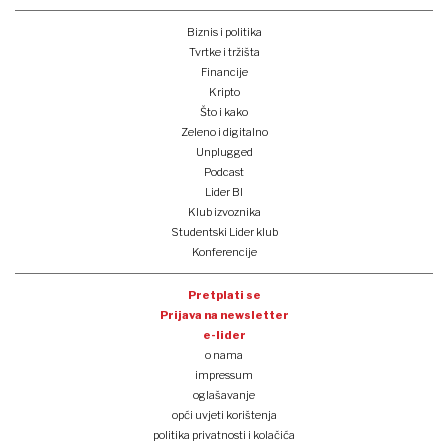
Biznis i politika
Tvrtke i tržišta
Financije
Kripto
Što i kako
Zeleno i digitalno
Unplugged
Podcast
Lider BI
Klub izvoznika
Studentski Lider klub
Konferencije
Pretplati se
Prijava na newsletter
e-lider
o nama
impressum
oglašavanje
opći uvjeti korištenja
politika privatnosti i kolačića