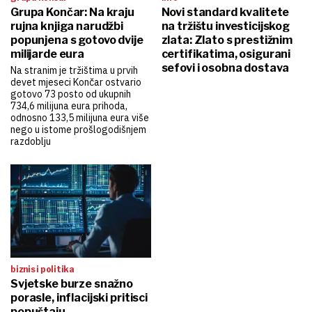
Grupa Končar: Na kraju
Novi standard kvalitete
rujna knjiga narudžbi
na tržištu investicijskog
popunjena s gotovo dvije
zlata: Zlato s prestižnim
milijarde eura
certifikatima, osigurani
sefovi i osobna dostava
Na stranim je tržištima u prvih
devet mjeseci Končar ostvario
gotovo 73 posto od ukupnih
734,6 milijuna eura prihoda,
odnosno 133,5 milijuna eura više
nego u istome prošlogodišnjem
razdoblju
biznis i politika
Svjetske burze snažno
porasle, inflacijski pritisci
popuštaju