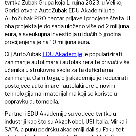
tvrtka Zubak Grupa koja 1. rujna 2023. u Velikoj
Gorici otvara AutoZubak EDU Akademiju te
AutoZubak PRO centar prijave i procjene šteta. U
oba projekta je do sada uloženo više od 2 milijuna
eura, a sveukupna investicija u idućih 5 godina
procijenjena je na 10 milijuna eura.
Cilj AutoZubak
EDU Akademije
je popularizirati
zanimanje autolimara i autolakirera te privući više
učenika u strukovne škole za ta deficitarna
zanimanja. Osim toga, cilj akademije je i educirati
postojeće autolimare i autolakirere o novim
tehnologijama i materijalima koji se koriste u
popravku automobila.
Partneri EDU Akademije su vodeće tvrtke u
industriji kao što su AkzoNobel, USI Italia, Mirka i
SATA, a punu podršku akademiji dali su Fakultet