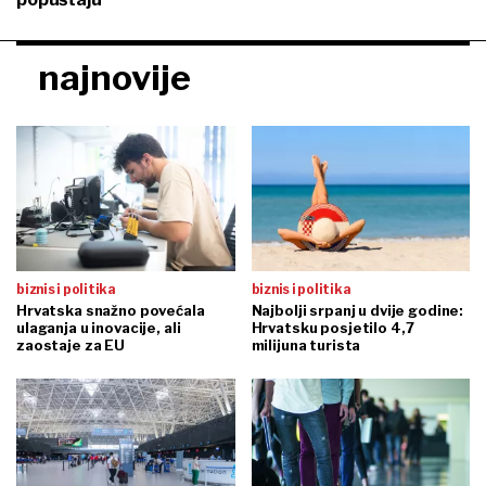
najnovije
biznis i politika
biznis i politika
Hrvatska snažno povećala
Najbolji srpanj u dvije godine:
ulaganja u inovacije, ali
Hrvatsku posjetilo 4,7
zaostaje za EU
milijuna turista