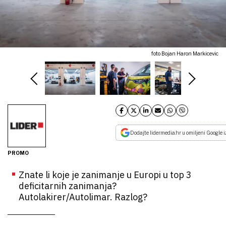
foto Bojan Haron Markicevic
Dodajte lidermedia.hr u omiljeni Google i
PROMO
Znate li koje je zanimanje u Europi u top 3
deficitarnih zanimanja?
Autolakirer/Autolimar. Razlog?