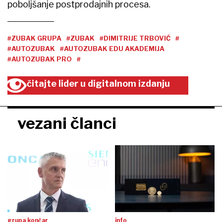
poboljšanje postprodajnih procesa.
#ZUBAK GRUPA
#ZUBAK
#DIMITRIJE TRBOVIĆ
#
#AUTOZUBAK
#AUTOZUBAK EDU AKADEMIJA
#AUTOZUBAK PRO
#
čitajte lider u digitalnom izdanju
vezani članci
grupa končar
info