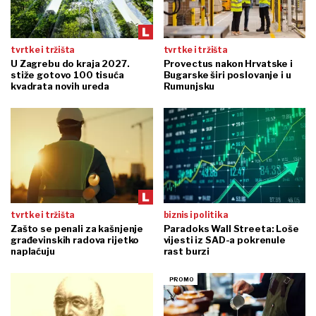
tvrtke i tržišta
tvrtke i tržišta
U Zagrebu do kraja 2027.
Provectus nakon Hrvatske i
stiže gotovo 100 tisuća
Bugarske širi poslovanje i u
kvadrata novih ureda
Rumunjsku
tvrtke i tržišta
biznis i politika
Zašto se penali za kašnjenje
Paradoks Wall Streeta: Loše
građevinskih radova rijetko
vijesti iz SAD-a pokrenule
naplaćuju
rast burzi