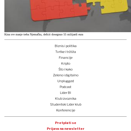
Kina sve manje treba Njemačku, deficit dosegnuo 55 milijardi eura
Biznis i politika
Tvrtke i tržišta
Financije
Kripto
Što i kako
Zeleno i digitalno
Unplugged
Podcast
Lider BI
Klub izvoznika
Studentski Lider klub
Konferencije
Pretplati se
Prijava na newsletter