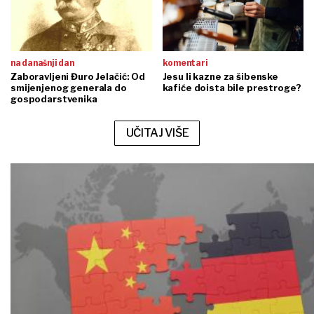
na današnji dan
komentari
Zaboravljeni Đuro Jelačić: Od
Jesu li kazne za šibenske
smijenjenog generala do
kafiće doista bile prestroge?
gospodarstvenika
UČITAJ VIŠE