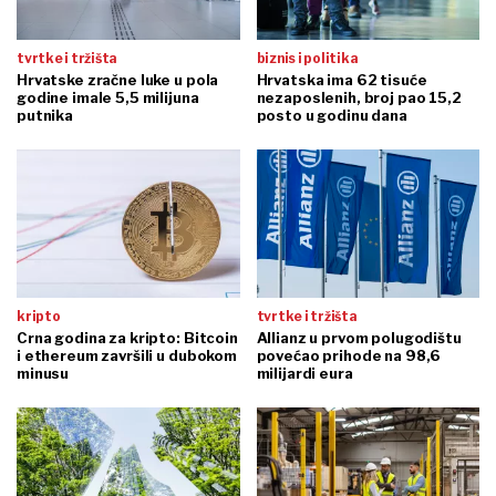
tvrtke i tržišta
biznis i politika
Hrvatske zračne luke u pola
Hrvatska ima 62 tisuće
godine imale 5,5 milijuna
nezaposlenih, broj pao 15,2
putnika
posto u godinu dana
kripto
tvrtke i tržišta
Crna godina za kripto: Bitcoin
Allianz u prvom polugodištu
i ethereum završili u dubokom
povećao prihode na 98,6
minusu
milijardi eura