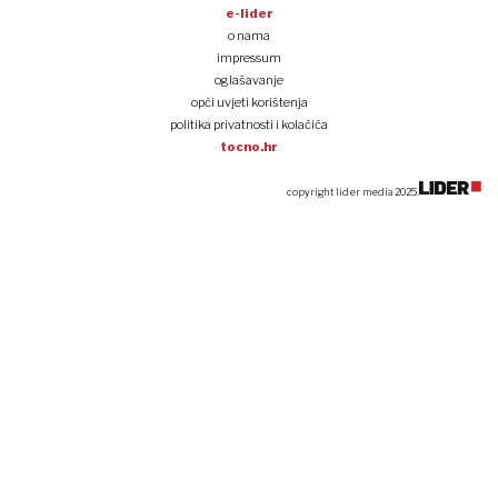
e-lider
o nama
impressum
oglašavanje
opći uvjeti korištenja
politika privatnosti i kolačića
tocno.hr
copyright lider media 2025.