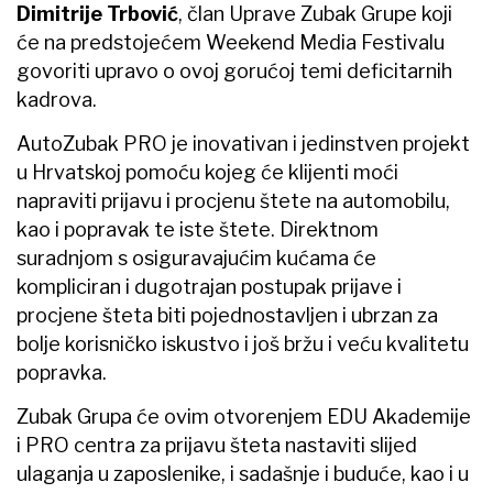
Dimitrije Trbović
, član Uprave Zubak Grupe koji
će na predstojećem Weekend Media Festivalu
govoriti upravo o ovoj gorućoj temi deficitarnih
kadrova.
AutoZubak PRO je inovativan i jedinstven projekt
u Hrvatskoj pomoću kojeg će klijenti moći
napraviti prijavu i procjenu štete na automobilu,
kao i popravak te iste štete. Direktnom
suradnjom s osiguravajućim kućama će
kompliciran i dugotrajan postupak prijave i
procjene šteta biti pojednostavljen i ubrzan za
bolje korisničko iskustvo i još bržu i veću kvalitetu
popravka.
Zubak Grupa će ovim otvorenjem EDU Akademije
i PRO centra za prijavu šteta nastaviti slijed
ulaganja u zaposlenike, i sadašnje i buduće, kao i u