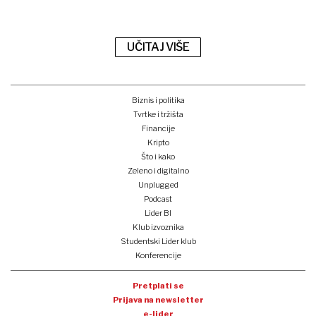
UČITAJ VIŠE
Biznis i politika
Tvrtke i tržišta
Financije
Kripto
Što i kako
Zeleno i digitalno
Unplugged
Podcast
Lider BI
Klub izvoznika
Studentski Lider klub
Konferencije
Pretplati se
Prijava na newsletter
e-lider