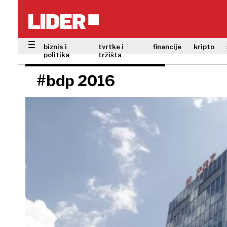
biznis i
tvrtke i
financije
kripto
politika
tržišta
#bdp 2016