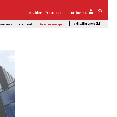
e-Lider
Pretplata
prijavi se
prikaži kronološki
zvoznici
studenti
konferencije