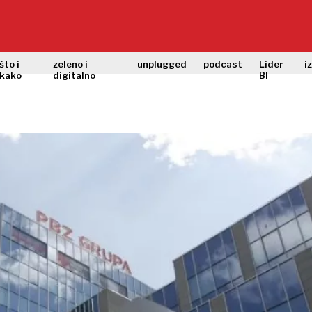
što i
zeleno i
unplugged
podcast
Lider
i
kako
digitalno
BI