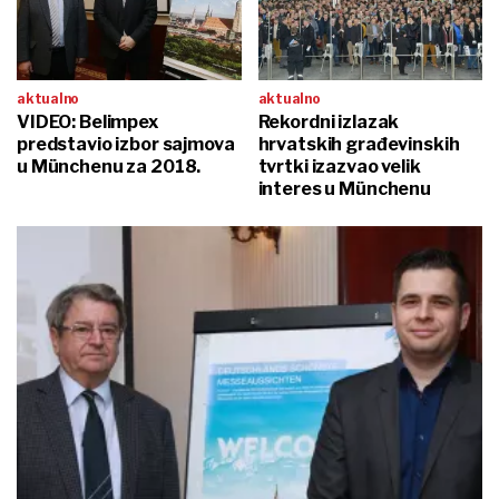
aktualno
aktualno
VIDEO: Belimpex
Rekordni izlazak
predstavio izbor sajmova
hrvatskih građevinskih
u Münchenu za 2018.
tvrtki izazvao velik
interes u Münchenu