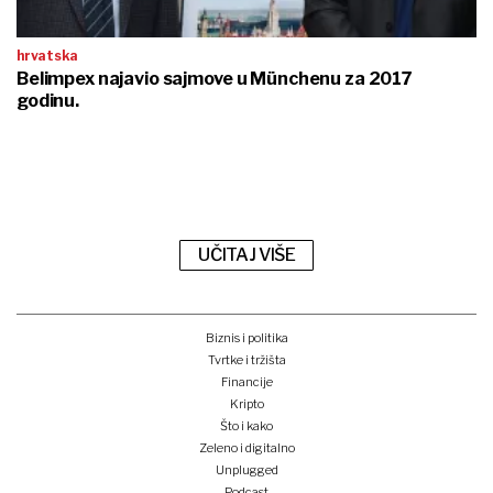
hrvatska
Belimpex najavio sajmove u Münchenu za 2017
godinu.
UČITAJ VIŠE
Biznis i politika
Tvrtke i tržišta
Financije
Kripto
Što i kako
Zeleno i digitalno
Unplugged
Podcast