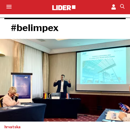
#belimpex
hrvatska