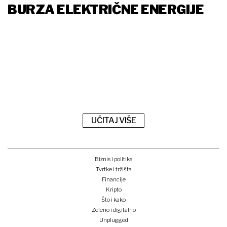
BURZA ELEKTRIČNE ENERGIJE
UČITAJ VIŠE
Biznis i politika
Tvrtke i tržišta
Financije
Kripto
Što i kako
Zeleno i digitalno
Unplugged