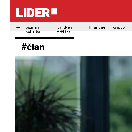
biznis i
tvrtke i
financije
kripto
politika
tržišta
#član