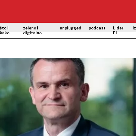
što i
zeleno i
unplugged
podcast
Lider
i
kako
digitalno
BI