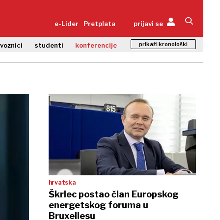
e-Lider
Pretplata
prijavi se
prikaži kronološki
zvoznici
studenti
konferencije
hrvatska
Škrlec postao član Europskog
energetskog foruma u
Bruxellesu