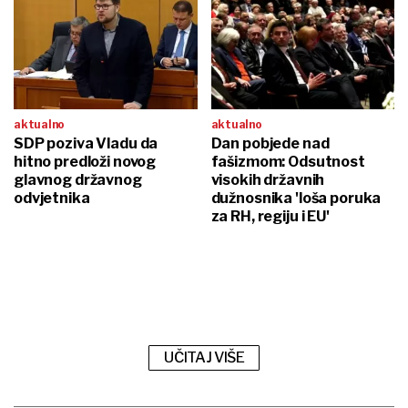
aktualno
aktualno
SDP poziva Vladu da
Dan pobjede nad
hitno predloži novog
fašizmom: Odsutnost
glavnog državnog
visokih državnih
odvjetnika
dužnosnika 'loša poruka
za RH, regiju i EU'
UČITAJ VIŠE