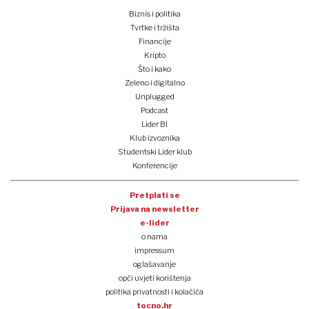
Biznis i politika
Tvrtke i tržišta
Financije
Kripto
Što i kako
Zeleno i digitalno
Unplugged
Podcast
Lider BI
Klub izvoznika
Studentski Lider klub
Konferencije
Pretplati se
Prijava na newsletter
e-lider
o nama
impressum
oglašavanje
opći uvjeti korištenja
politika privatnosti i kolačića
tocno.hr