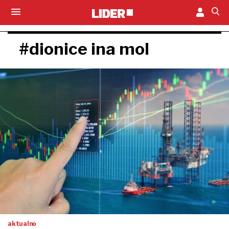
#dionice ina mol
aktualno