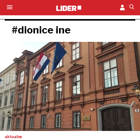
#dionice ine
aktualno