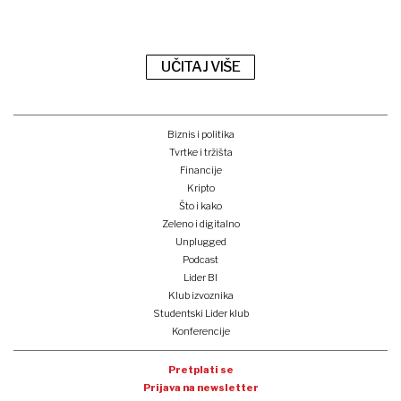
UČITAJ VIŠE
Biznis i politika
Tvrtke i tržišta
Financije
Kripto
Što i kako
Zeleno i digitalno
Unplugged
Podcast
Lider BI
Klub izvoznika
Studentski Lider klub
Konferencije
Pretplati se
Prijava na newsletter