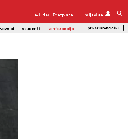
e-Lider
Pretplata
prijavi se
prikaži kronološki
zvoznici
studenti
konferencije