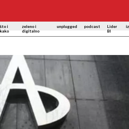
što i
zeleno i
unplugged
podcast
Lider
i
kako
digitalno
BI