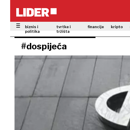
biznis i
tvrtke i
financije
kripto
politika
tržišta
#dospijeća