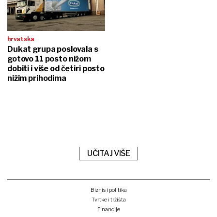
hrvatska
Dukat grupa poslovala s
gotovo 11 posto nižom
dobiti i više od četiri posto
nižim prihodima
UČITAJ VIŠE
Biznis i politika
Tvrtke i tržišta
Financije