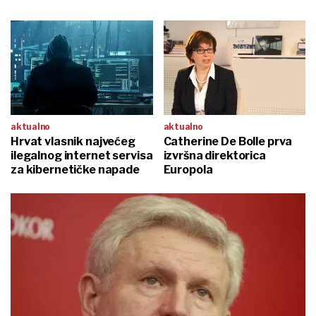
aktualno
aktualno
Hrvat vlasnik najvećeg
Catherine De Bolle prva
ilegalnog internet servisa
izvršna direktorica
za kibernetičke napade
Europola