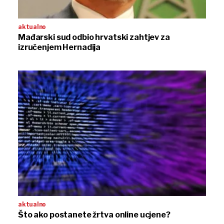
aktualno
Mađarski sud odbio hrvatski zahtjev za
izručenjem Hernadija
aktualno
Što ako postanete žrtva online ucjene?