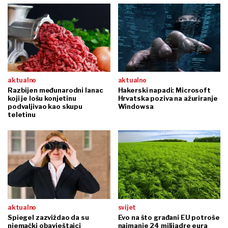
aktualno
aktualno
Razbijen međunarodni lanac
Hakerski napadi: Microsoft
koji je lošu konjetinu
Hrvatska poziva na ažuriranje
podvaljivao kao skupu
Windowsa
teletinu
aktualno
svijet
Spiegel zazviždao da su
Evo na što građani EU potroše
njemački obavještajci
najmanje 24 milijadre eura