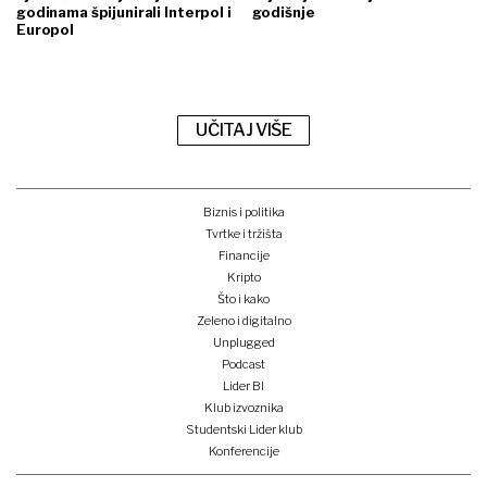
godinama špijunirali Interpol i
godišnje
Europol
UČITAJ VIŠE
Biznis i politika
Tvrtke i tržišta
Financije
Kripto
Što i kako
Zeleno i digitalno
Unplugged
Podcast
Lider BI
Klub izvoznika
Studentski Lider klub
Konferencije