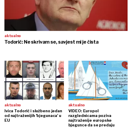
aktualno
Todorić: Ne skrivam se, savjest mi je čista
aktualno
aktualno
Ivica Todorić i službeno jedan
VIDEO: Europol
od najtraženijih 'bjegunaca' u
razglednicama poziva
EU
najtraženije europske
bjegunce da se predaju