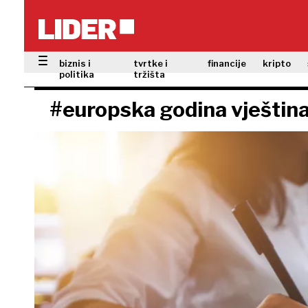
biznis i
tvrtke i
financije
kripto
politika
tržišta
#europska godina vještin