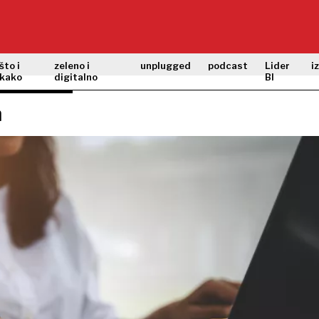
što i
zeleno i
unplugged
podcast
Lider
i
kako
digitalno
BI
a