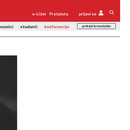
e-Lider
Pretplata
prijavi se
prikaži kronološki
zvoznici
studenti
konferencije