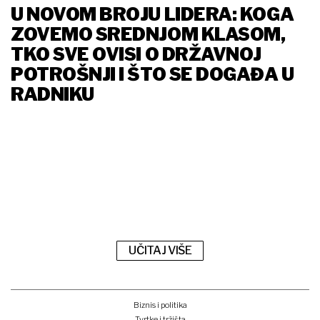
U NOVOM BROJU LIDERA: KOGA
ZOVEMO SREDNJOM KLASOM,
TKO SVE OVISI O DRŽAVNOJ
POTROŠNJI I ŠTO SE DOGAĐA U
RADNIKU
UČITAJ VIŠE
Biznis i politika
Tvrtke i tržišta