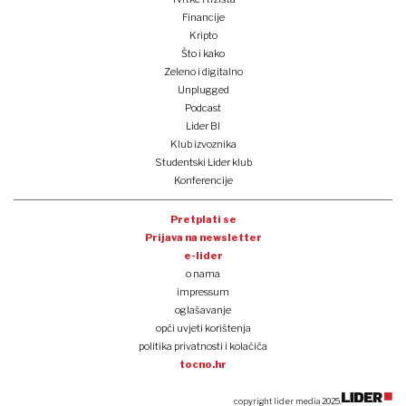
Financije
Kripto
Što i kako
Zeleno i digitalno
Unplugged
Podcast
Lider BI
Klub izvoznika
Studentski Lider klub
Konferencije
Pretplati se
Prijava na newsletter
e-lider
o nama
impressum
oglašavanje
opći uvjeti korištenja
politika privatnosti i kolačića
tocno.hr
copyright lider media 2025.